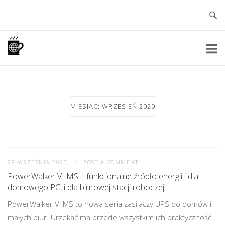
Skip
to
content
Home
MIESIĄC: WRZESIEŃ 2020
28 WRZEŚNIA 2020
POST A COMMENT
PowerWalker VI MS – funkcjonalne źródło energii i dla
domowego PC, i dla biurowej stacji roboczej
PowerWalker VI MS to nowa seria zasilaczy UPS do domów i
małych biur. Urzekać ma przede wszystkim ich praktyczność.