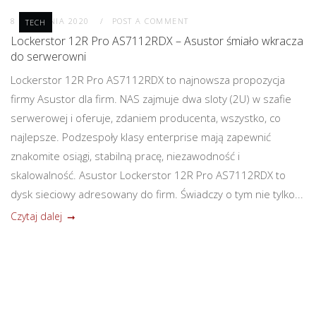
8 WRZEŚNIA 2020
POST A COMMENT
TECH
Lockerstor 12R Pro AS7112RDX – Asustor śmiało wkracza
do serwerowni
Lockerstor 12R Pro AS7112RDX to najnowsza propozycja
firmy Asustor dla firm. NAS zajmuje dwa sloty (2U) w szafie
serwerowej i oferuje, zdaniem producenta, wszystko, co
najlepsze. Podzespoły klasy enterprise mają zapewnić
znakomite osiągi, stabilną pracę, niezawodność i
skalowalność. Asustor Lockerstor 12R Pro AS7112RDX to
dysk sieciowy adresowany do firm. Świadczy o tym nie tylko...
Czytaj dalej