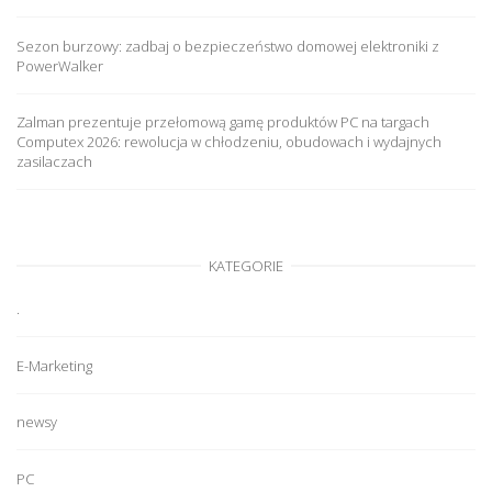
Sezon burzowy: zadbaj o bezpieczeństwo domowej elektroniki z
PowerWalker
Zalman prezentuje przełomową gamę produktów PC na targach
Computex 2026: rewolucja w chłodzeniu, obudowach i wydajnych
zasilaczach
KATEGORIE
.
E-Marketing
newsy
PC