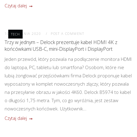
Czytaj dalej
10 WRZEŚNIA 2020
POST A COMMENT
TECH
Trzy w jednym – Delock prezentuje kabel HDMI 4K z
końcówkami USB-C, mini-DisplayPort i DisplayPort
Jeden przewód, który pozwala na podłączenie monitora HDMI
do laptopa, PC, tabletu lub smartfona? Osobom, które nie
lubią żonglować przejściówkami firma Delock proponuje kabel
wyposażony w komplet nowoczesnych złączy, który pozwala
na przesyłanie obrazu w jakości 4K60. Delock 85974 to kabel
o długości 1,75 metra. Tym, co go wyróżnia, jest zestaw
nowoczesnych końcówek. Użytkownik...
Czytaj dalej