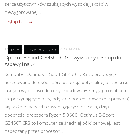
serca użytkowników szukających wysokiej jakości w
niewygórowanej...
Czytaj dalej
11 WRZEŚNIA 2020
POST A COMMENT
TECH
UNCATEGORIZED
Optimus E-Sport GB450T-CR3 – wyważony desktop do
zabawy i nauki
Komputer Optimus E-Sport GB450T-CR3 to propozycja
adresowana do osób, które oczekują optymalnego stosunku
jakości i wydajności do ceny. Zbudowany z myślą o osobach
rozpoczynających przygodę z e-sportem, powinien sprawdzić
się także przy bardziej wymagających pracach, dzięki
obecności procesora Ryzen 5 3600. Optimus E-Sport
GB450T-CR3 to komputer ze średniej półki cenowej. Jest
napędzany przez procesor...