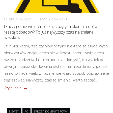
21 GRUDNIA 2022
POST A COMMENT
Dlaczego nie wolno mieszać zużytych akumulatorów z
resztą odpadów? To już najwyższy czas na zmianę
nawyków
Lit, nikiel, kadm, rtęć czy ołów to tylko niektóre ze szkodliwych
pierwiastków znajdujących się w środku baterii zasilających
nasze urządzenia. Jak nietrudno się domyślić, ich wyciek po
pewnym czasie składowania jest niemal nieunikniony, jednak
mimo to nadal wielu z nas nie wie w jaki sposób poprawnie je
segregować. Najwyższy czas to zmienić. Warto zacząć...
Czytaj dalej
20 GRUDNIA 2022
POST A COMMENT
NEWSY
PC
SPRZĘT KOMPUTEROWY