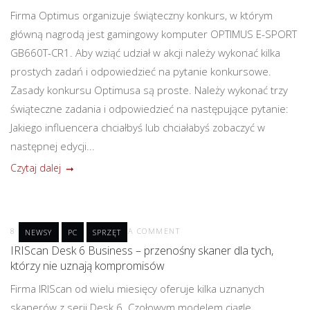
Firma Optimus organizuje świąteczny konkurs, w którym
główną nagrodą jest gamingowy komputer OPTIMUS E-SPORT
GB660T-CR1. Aby wziąć udział w akcji należy wykonać kilka
prostych zadań i odpowiedzieć na pytanie konkursowe.
Zasady konkursu Optimusa są proste. Należy wykonać trzy
świąteczne zadania i odpowiedzieć na następujące pytanie:
Jakiego influencera chciałbyś lub chciałabyś zobaczyć w
następnej edycji...
Czytaj dalej
8 GRUDNIA 2022
POST A COMMENT
NEWSY
PC
SPRZĘT
IRIScan Desk 6 Business – przenośny skaner dla tych,
którzy nie uznają kompromisów
Firma IRIScan od wielu miesięcy oferuje kilka uznanych
skanerów z serii Desk 6. Czołowym modelem ciągle