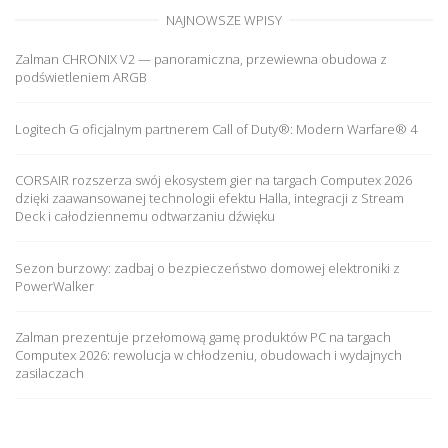
NAJNOWSZE WPISY
Zalman CHRONIX V2 — panoramiczna, przewiewna obudowa z
podświetleniem ARGB
Logitech G oficjalnym partnerem Call of Duty®: Modern Warfare® 4
CORSAIR rozszerza swój ekosystem gier na targach Computex 2026
dzięki zaawansowanej technologii efektu Halla, integracji z Stream
Deck i całodziennemu odtwarzaniu dźwięku
Sezon burzowy: zadbaj o bezpieczeństwo domowej elektroniki z
PowerWalker
Zalman prezentuje przełomową gamę produktów PC na targach
Computex 2026: rewolucja w chłodzeniu, obudowach i wydajnych
zasilaczach