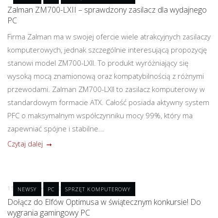
Zalman ZM700-LXII – sprawdzony zasilacz dla wydajnego
PC
Firma Zalman ma w swojej ofercie wiele atrakcyjnych zasilaczy
komputerowych, jednak szczególnie interesującą propozycję
stanowi model ZM700-LXII. To produkt wyróżniający się
wysoką mocą znamionową oraz kompatybilnością z różnymi
przewodami. Zalman ZM700-LXII to zasilacz komputerowy w
standardowym formacie ATX. Całość posiada aktywny system
PFC o maksymalnym współczynniku mocy 99%, który ma
zapewniać spójne i stabilne...
Czytaj dalej
15 GRUDNIA 2022
POST A COMMENT
NEWSY
PC
SPRZĘT KOMPUTEROWY
Dołącz do Elfów Optimusa w świątecznym konkursie! Do
wygrania gamingowy PC