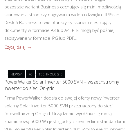
pozostaje wariant Business cechujący się m.in. możliwością
skanowania stron czy nagrywania wideo i dźwięku. IRIScan
Desk 6 Business to wielofunkcyjny skaner rejestrujący
dokumenty w formacie A3 lub A4. Pliki mogą być później
zapisywane w formacie JPG lub PDF...
Czytaj dalej
POST A COMMENT
NEWSY
PC
TECHNOLOGIE
PowerWalker Solar Inverter 5000 SVN – wszechstronny
inwerter do sieci On-grid
Firma PowerWalker dodała do swojej oferty nowy inwerter
solarny Solar Inverter 5000 SVN przeznaczony do sieci
fotowoltaicznej On-grid. Urządzenie wyróżnia się mocą
znamionową 5000 W i jest zgodny z niemieckimi standardami
VDE. PowerWalker Solar Inverter 5000 SVN to wielofunkcyjny