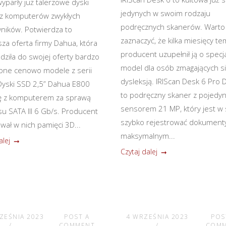
yparły już talerzowe dyski
jedynych w swoim rodzaju
z komputerów zwykłych
podręcznych skanerów. Warto
ników. Potwierdza to
zaznaczyć, że kilka miesięcy t
za oferta firmy Dahua, która
producent uzupełnił ją o specj
ziła do swojej oferty bardzo
model dla osób zmagających si
pne cenowo modele z serii
dysleksją. IRIScan Desk 6 Pro D
yski SSD 2,5” Dahua E800
to podręczny skaner z pojedy
ię z komputerem za sprawą
sensorem 21 MP, który jest w 
su SATA III 6 Gb/s. Producent
szybko rejestrować dokument
wał w nich pamięci 3D...
maksymalnym...
alej
Czytaj dalej
ZEŚNIA 2023
POST A
4 WRZEŚNIA 2023
POS
COMMENT
COM