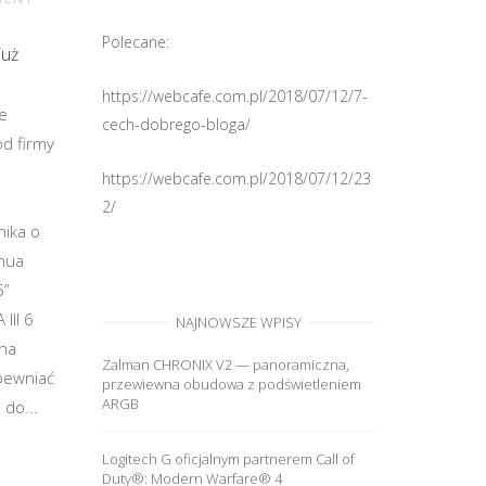
Polecane:
już
https://webcafe.com.pl/2018/07/12/7-
we
cech-dobrego-bloga/
d firmy
https://webcafe.com.pl/2018/07/12/23
2/
ika o
hua
5”
III 6
NAJNOWSZE WPISY
 na
Zalman CHRONIX V2 — panoramiczna,
pewniać
przewiewna obudowa z podświetleniem
ARGB
do...
Logitech G oficjalnym partnerem Call of
Duty®: Modern Warfare® 4