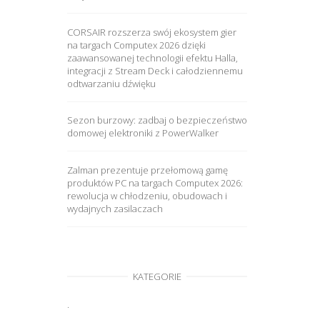
CORSAIR rozszerza swój ekosystem gier
na targach Computex 2026 dzięki
zaawansowanej technologii efektu Halla,
integracji z Stream Deck i całodziennemu
odtwarzaniu dźwięku
Sezon burzowy: zadbaj o bezpieczeństwo
domowej elektroniki z PowerWalker
Zalman prezentuje przełomową gamę
produktów PC na targach Computex 2026:
rewolucja w chłodzeniu, obudowach i
wydajnych zasilaczach
KATEGORIE
.