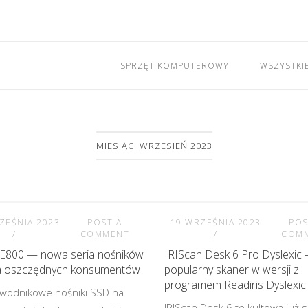
SPRZĘT KOMPUTEROWY
WSZYSTKI
MIESIĄC: WRZESIEŃ 2023
ZEŚNIA 2023
POST A
19 WRZEŚNIA 2023
POS
COMMENT
COM
E800 — nowa seria nośników
IRIScan Desk 6 Pro Dyslexic
a oszczędnych konsumentów
popularny skaner w wersji z
programem Readiris Dyslexic
wodnikowe nośniki SSD na
IRIScan Desk 6 to kultowa już s