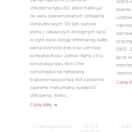
dobre w
chłodzenie typu AiO, które trafiło już
twarde 
do wielu zaawansowanych zestawów
użytkow
komputerowych. Do dziś stanowi
najnows
jedną z ciekawszych dostępnych opcji,
wprowad
w czym duża zasługa efektownej, białej
przystę
wersji kolorystycznej oraz szerokiej
E800. D
kompatybilności. Zalman Alpha 24 to
łączą s
konstrukcja typu All-in-One
interfej
wyróżniająca się nietypową
zastoso
trójkomorową pompą, która powinna
Czytaj d
zapewnić maksymalną wydajność
chłodzenia. Warto...
Czytaj dalej
15 WRZEŚNIA 2023
POST A
13 WR
COMMENT