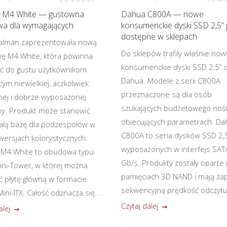
 M4 White — gustowna
Dahua C800A — nowe
a dla wymagających
konsumenckie dyski SSD 2,5” 
dostępne w sklepach
alman zaprezentowała nową
Do sklepów trafiły właśnie no
 M4 White, która powinna
konsumenckie dyski SSD 2,5” o
ć do gustu użytkownikom
Dahua. Modele z serii C800A
cym niewielkiej, aczkolwiek
przeznaczone są dla osób
ej i dobrze wyposażonej
szukających budżetowego nośn
y. Produkt może stanowić
obiecujących parametrach. Da
łą bazę dla podzespołów w
C800A to seria dysków SSD 2,
 wersjach kolorystycznych.
wyposażonych w interfejs SATA 
 M4 White to obudowa typu
Gb/s. Produkty zostały oparte
ni-Tower, w której można
pamięciach 3D NAND i mają za
ć płytę główną w formacie
sekwencyjną prędkość odczytu 
ini-ITX. Całość odznacza się...
Czytaj dalej
alej