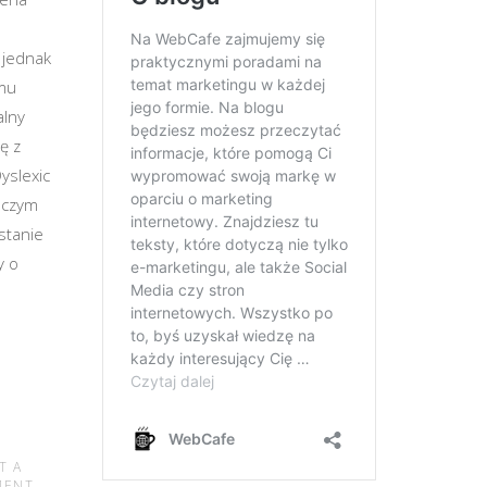
 jednak
emu
alny
ę z
yslexic
nczym
stanie
y o
T A
MENT