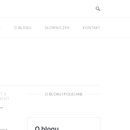
E
O BLOGU
SŁOWNICZEK
KONTAKT
T A
O BLOKU I POLECANE
MENT
 —
eria