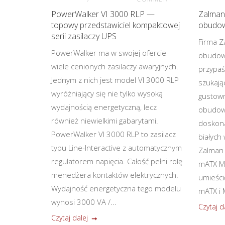
PowerWalker VI 3000 RLP —
Zalman
topowy przedstawiciel kompaktowej
obudow
serii zasilaczy UPS
Firma Z
PowerWalker ma w swojej ofercie
obudowę
wiele cenionych zasilaczy awaryjnych.
przypaś
Jednym z nich jest model VI 3000 RLP
szukają
wyróżniający się nie tylko wysoką
gustown
wydajnością energetyczną, lecz
obudow
również niewielkimi gabarytami.
doskona
PowerWalker VI 3000 RLP to zasilacz
białych
typu Line-Interactive z automatycznym
Zalman
regulatorem napięcia. Całość pełni rolę
mATX Mi
menedżera kontaktów elektrycznych.
umieści
Wydajność energetyczna tego modelu
mATX i M
wynosi 3000 VA /...
Czytaj d
Czytaj dalej