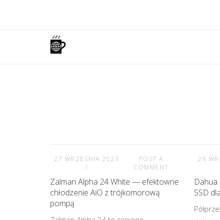
Skip
to
content
Home
27 WRZEŚNIA 2023
POST A
26 WR
COMMENT
Zalman Alpha 24 White — efektowne
Dahua 
chłodzenie AiO z trójkomorową
SSD dl
pompą
Półprze
Zalman Alpha 24 to cenione