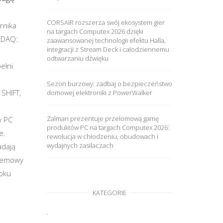
CORSAIR rozszerza swój ekosystem gier
ernika
na targach Computex 2026 dzięki
SDAQ:
zaawansowanej technologii efektu Halla,
integracji z Stream Deck i całodziennemu
odtwarzaniu dźwięku
ełni
Sezon burzowy: zadbaj o bezpieczeństwo
 SHIFT,
domowej elektroniki z PowerWalker
Zalman prezentuje przełomową gamę
w PC
produktów PC na targach Computex 2026:
e.
rewolucja w chłodzeniu, obudowach i
wydajnych zasilaczach
adają
temowy
oku
KATEGORIE
.