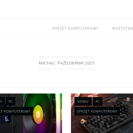
SPRZĘT KOMPUTEROWY
WSZYSTKI
MIESIĄC: PAŹDZIERNIK 2025
Y
PC
NEWSY
PC
ĘT KOMPUTEROWY
SPRZĘT KOMPUTEROWY