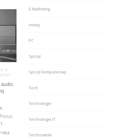
E-Marketing
newsy
PC
Sprzęt
ST A
Sprzęt komputerowy
MENT
 audio
Tech
ej
Technologie
je
 Focus
Technologie IT
T.
rnika
Technowinki