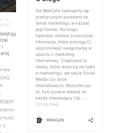
ST A
MENT
więtują
ziki
 i
wanej
ernika
SDAQ:
ch
,
PROJEKT
Wiedźmin
d Hunt).
r 3: