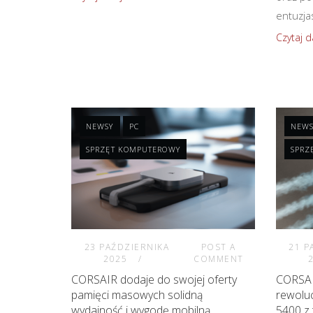
entuzjas
Czytaj d
NEWSY
PC
NEWS
SPRZĘT KOMPUTEROWY
SPRZ
23 PAŹDZIERNIKA
POST A
21 P
2025
COMMENT
CORSAIR dodaje do swojej oferty
CORSAI
pamięci masowych solidną
rewolu
wydajność i wygodę mobilną
5400 z 