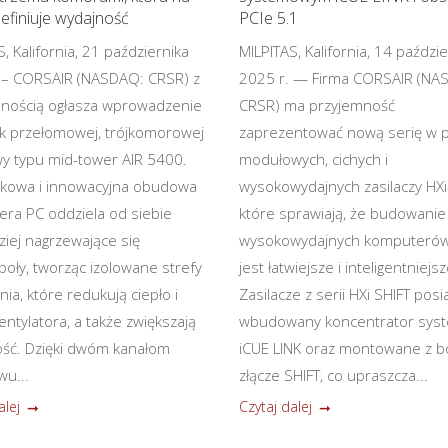
finiuje wydajność
PCIe 5.1
, Kalifornia, 21 października
MILPITAS, Kalifornia, 14 paździ
 – CORSAIR (NASDAQ: CRSR) z
2025 r. — Firma CORSAIR (NA
nością ogłasza wprowadzenie
CRSR) ma przyjemność
k przełomowej, trójkomorowej
zaprezentować nową serię w p
 typu mid-tower AIR 5400.
modułowych, cichych i
tkowa i innowacyjna obudowa
wysokowydajnych zasilaczy HXi
ra PC oddziela od siebie
które sprawiają, że budowanie
ziej nagrzewające się
wysokowydajnych komputeró
oły, tworząc izolowane strefy
jest łatwiejsze i inteligentniejsz
ia, które redukują ciepło i
Zasilacze z serii HXi SHIFT posi
entylatora, a także zwiększają
wbudowany koncentrator sys
ść. Dzięki dwóm kanałom
iCUE LINK oraz montowane z b
wu...
złącze SHIFT, co upraszcza...
alej
Czytaj dalej