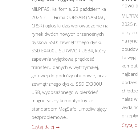
nowo de
MILPITAS, Kalifornia, 23 października
MILPITAS
2025 r. — Firma CORSAIR (NASDAQ:
2025 r.
CRSR) ogłosiła dziś wprowadzenie na
przyjem
rynek dwóch nowych przenośnych
na ryne
dysków SSD: zewnętrznego dysku
obudowy
SSD EX400U SURVIVOR USB4, który
Ta wyją
zapewnia wyjątkową prędkość
kompute
transferu danych w wytrzymałej,
najbard
gotowej do podróży obudowie, oraz
podzesp
zewnętrznego dysku SSD EX300U
chłodzen
USB, wyposażonego w pierścień
hałas w
magnetyczny kompatybilny ze
wydajno
standardem MagSafe, umożliwiający
przepły
bezproblemowe...
Czytaj d
Czytaj dalej