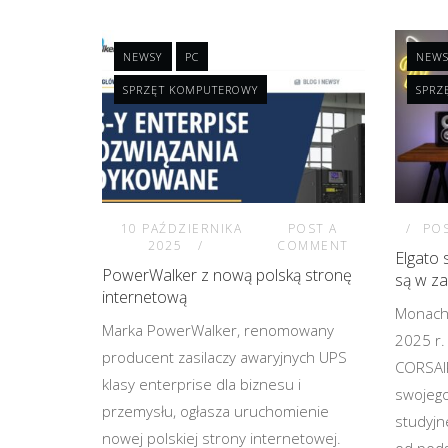
NEWSY
PC
NEWS
SPRZĘT KOMPUTEROWY
SPRZ
10 PAŹDZIERNIKA
POST A
PO
2025
COMMENT
Elgato 
PowerWalker z nową polską stronę
są w za
internetową
Monachi
Marka PowerWalker, renomowany
2025 r.
producent zasilaczy awaryjnych UPS
CORSAIR
klasy enterprise dla biznesu i
swojego
przemysłu, ogłasza uruchomienie
studyjn
nowej polskiej strony internetowej.