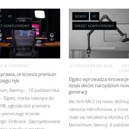
Y
PC
NEWSY
PC
ĘT KOMPUTEROWY
SPRZĘT KOMPUTEROWY
ST A COMMENT
6 PAŹDZIERNIKA 2025
PO
COM
sprawia, że krzesła premium
Elgato wprowadza innowacje
sięgu ręki
dzięki dwóm narzędziom now
um, Niemcy – 10 października
generacji
 – Elgato, marka należąca do
Mic Arm MK.2 na nowo definiu
®, ogłosiła dziś premierę
ramiona mikrofonowe, a Voice
 pierwszego krzesła
staje się niezależną wtyczką VS
ego: Embrace. Zaprojektowane
Monachium, Niemcy, 6 paździe