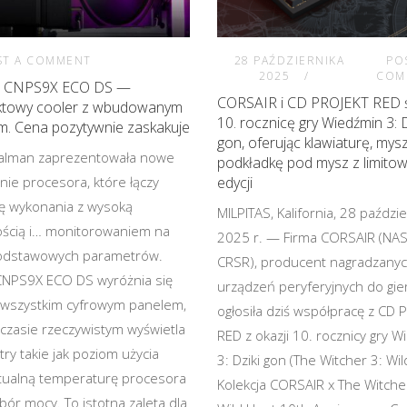
ST A COMMENT
28 PAŹDZIERNIKA
PO
2025
COM
n CNPS9X ECO DS —
CORSAIR i CD PROJEKT RED ś
towy cooler z wbudowanym
10. rocznicę gry Wiedźmin 3: D
m. Cena pozytywnie zaskakuje
gon, oferując klawiaturę, mysz
Zalman zaprezentowała nowe
podkładkę pod mysz z limito
nie procesora, które łączy
edycji
ę wykonania z wysoką
MILPITAS, Kalifornia, 28 paździ
ścią i… monitorowaniem na
2025 r. — Firma CORSAIR (NA
odstawowych parametrów.
CRSR), producent nagradzany
NPS9X ECO DS wyróżnia się
urządzeń peryferyjnych do gier
wszystkim cyfrowym panelem,
ogłosiła dziś współpracę z CD 
 czasie rzeczywistym wyświetla
RED z okazji 10. rocznicy gry 
ry takie jak poziom użycia
3: Dziki gon (The Witcher 3: Wil
tualną temperaturę procesora
Kolekcja CORSAIR x The Witche
bór mocy. To istotna zaleta dla