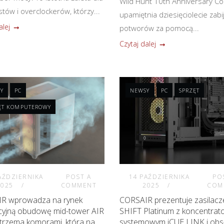
Wild Hunt 10th Anniversary Col
tów i overclockerów, którzy...
upamiętnia dziesięciolecie zabi
alej
potworów za pomocą...
Czytaj dalej
Y
PC
NEWSY
PC
SPRZĘT
ĘT KOMPUTEROWY
AŹDZIERNIKA
POST A
14 PAŹDZIERNIKA
PO
2025
COMMENT
2025
COM
R wprowadza na rynek
CORSAIR prezentuje zasilacz
cyjną obudowę mid-tower AIR
SHIFT Platinum z koncentra
trzema komorami, która na
systemowym iCUE LINK i obs