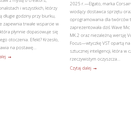
taw z myślą o creators,
2025 r.—Elgato, marka Corsair
nalistach i wszystkich, którzy
wiodący dostawca sprzętu ora
ą długie godziny przy biurku,
oprogramowania dla twórców t
 zapewnia trwałe wsparcie w
zaprezentowała dziś Wave Mic
 która płynnie dopasowuje się
MK.2 oraz niezależną wersję V
ego otoczenia. Efekt? Krzesło,
Focus—wtyczkę VST opartą na
tawia na postawę...
sztucznej inteligencji, która w 
alej
rzeczywistym oczyszcza...
Czytaj dalej