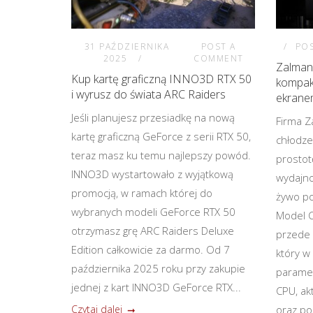
31 PAŹDZIERNIKA
POST A
PO
2025
COMMENT
Zalma
Kup kartę graficzną INNO3D RTX 50
kompak
i wyrusz do świata ARC Raiders
ekrane
Jeśli planujesz przesiadkę na nową
Firma 
kartę graficzną GeForce z serii RTX 50,
chłodze
teraz masz ku temu najlepszy powód.
prostot
INNO3D wystartowało z wyjątkową
wydajno
promocją, w ramach której do
żywo p
wybranych modeli GeForce RTX 50
Model C
otrzymasz grę ARC Raiders Deluxe
przede 
Edition całkowicie za darmo. Od 7
który w
października 2025 roku przy zakupie
paramet
jednej z kart INNO3D GeForce RTX...
CPU, ak
Czytaj dalej
oraz po