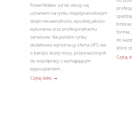
od pods
PowerWalker od lat cieszy się
profesjo
uznaniem na rynku międzynarodowym
spędzaj
dzięki niezawodności, wysokiej jakości
Embrace
wykonania oraz profesjonalnemu
formie,
serwisowi. Na polskim rynku
do każd
dodatkowo wyróżnia ją oferta UPS-ów
które s
o bardzo dużej mocy, przeznaczonych
Czytaj d
do współpracy z wymagającym
wyposażeniem...
Czytaj dalej