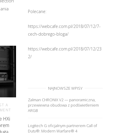
lection
jania
Polecane:
https://webcafe.com.pl/2018/07/12/7-
cech-dobrego-bloga/
https://webcafe.com.pl/2018/07/12/23
2/
NAJNOWSZE WPISY
Zalman CHRONIX V2 — panoramiczna,
ST A
przewiewna obudowa z podświetleniem
MENT
ARGB
e HXi
torem
Logitech G oficjalnym partnerem Call of
Duty®: Modern Warfare® 4
ługą