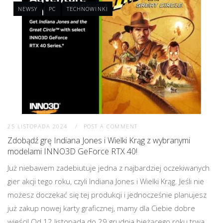
NEWSY
PC
TECHNOWINKI
25 LISTOPADA 2024
POST A COMMENT
Zdobądź grę Indiana Jones i Wielki Krąg z wybranymi
modelami INNO3D GeForce RTX 40!
Już niebawem zadebiutuje jedna z najbardziej oczekiwanych
gier akcji tego roku, czyli Indiana Jones i Wielki Krąg. Jeśli nie
możesz doczekać się tej produkcji i jednocześnie planujesz
już zakup nowej karty graficznej, mamy dla Ciebie dobre
wieści! Od 12 listopada do 29 grudnia bieżącego roku trwa