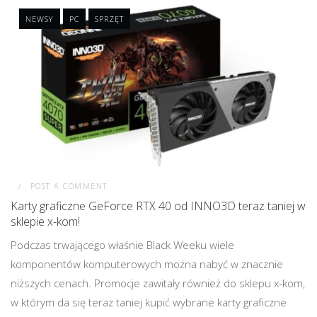
NEWSY
PC
SPRZĘT
POST A COMMENT
Karty graficzne GeForce RTX 40 od INNO3D teraz taniej w
sklepie x-kom!
Podczas trwającego właśnie Black Weeku wiele
komponentów komputerowych można nabyć w znacznie
niższych cenach. Promocje zawitały również do sklepu x-kom,
w którym da się teraz taniej kupić wybrane karty graficzne