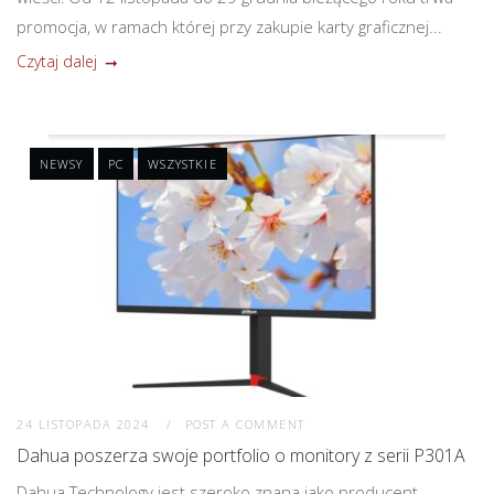
promocja, w ramach której przy zakupie karty graficznej...
Czytaj dalej
NEWSY
PC
WSZYSTKIE
24 LISTOPADA 2024
POST A COMMENT
Dahua poszerza swoje portfolio o monitory z serii P301A
Dahua Technology jest szeroko znana jako producent