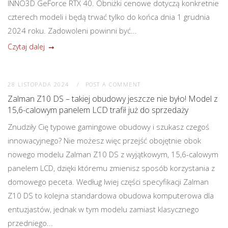
INNO3D GeForce RTX 40. Obniżki cenowe dotyczą konkretnie
czterech modeli i będą trwać tylko do końca dnia 1 grudnia
2024 roku. Zadowoleni powinni być...
Czytaj dalej
28 LISTOPADA 2024
POST A COMMENT
Zalman Z10 DS – takiej obudowy jeszcze nie było! Model z
15,6-calowym panelem LCD trafił już do sprzedaży
Znudziły Cię typowe gamingowe obudowy i szukasz czegoś
innowacyjnego? Nie możesz więc przejść obojętnie obok
nowego modelu Zalman Z10 DS z wyjątkowym, 15,6-calowym
panelem LCD, dzięki któremu zmienisz sposób korzystania z
domowego peceta. Według lwiej części specyfikacji Zalman
Z10 DS to kolejna standardowa obudowa komputerowa dla
entuzjastów, jednak w tym modelu zamiast klasycznego
przedniego...