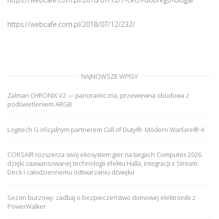
https://webcafe.com.pl/2018/07/12/232/
NAJNOWSZE WPISY
Zalman CHRONIX V2 — panoramiczna, przewiewna obudowa z
podświetleniem ARGB
Logitech G oficjalnym partnerem Call of Duty®: Modern Warfare® 4
CORSAIR rozszerza swój ekosystem gier na targach Computex 2026
dzięki zaawansowanej technologii efektu Halla, integracji z Stream
Deck i całodziennemu odtwarzaniu dźwięku
Sezon burzowy: zadbaj o bezpieczeństwo domowej elektroniki z
PowerWalker