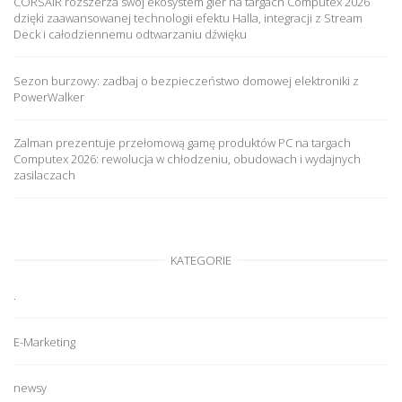
CORSAIR rozszerza swój ekosystem gier na targach Computex 2026
dzięki zaawansowanej technologii efektu Halla, integracji z Stream
Deck i całodziennemu odtwarzaniu dźwięku
Sezon burzowy: zadbaj o bezpieczeństwo domowej elektroniki z
PowerWalker
Zalman prezentuje przełomową gamę produktów PC na targach
Computex 2026: rewolucja w chłodzeniu, obudowach i wydajnych
zasilaczach
KATEGORIE
.
E-Marketing
newsy