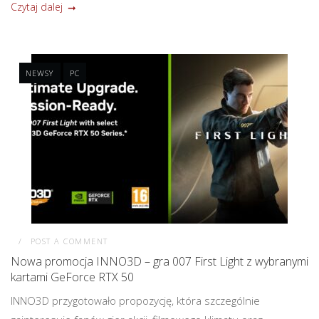
Czytaj dalej
NEWSY
PC
POST A COMMENT
Nowa promocja INNO3D – gra 007 First Light z wybranymi
kartami GeForce RTX 50
INNO3D przygotowało propozycję, która szczególnie