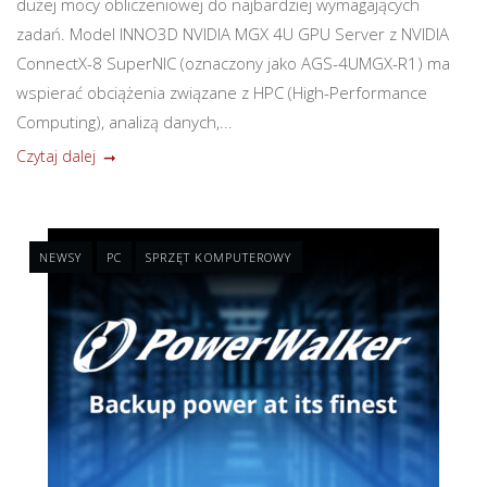
dużej mocy obliczeniowej do najbardziej wymagających
zadań. Model INNO3D NVIDIA MGX 4U GPU Server z NVIDIA
ConnectX-8 SuperNIC (oznaczony jako AGS-4UMGX-R1) ma
wspierać obciążenia związane z HPC (High-Performance
Computing), analizą danych,...
Czytaj dalej
NEWSY
PC
SPRZĘT KOMPUTEROWY