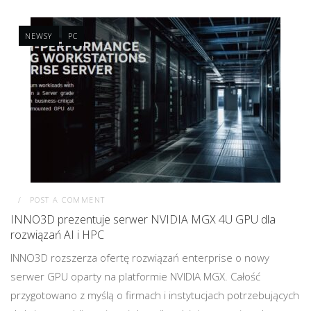
NEWSY
PC
POST A COMMENT
INNO3D prezentuje serwer NVIDIA MGX 4U GPU dla
rozwiązań AI i HPC
INNO3D rozszerza ofertę rozwiązań enterprise o nowy
serwer GPU oparty na platformie NVIDIA MGX. Całość
przygotowano z myślą o firmach i instytucjach potrzebujących