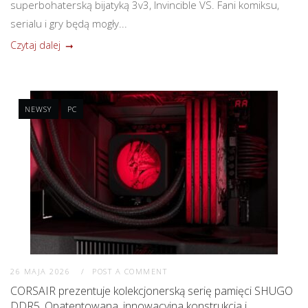
superbohaterską bijatyką 3v3, Invincible VS. Fani komiksu,
serialu i gry będą mogły...
Czytaj dalej
NEWSY
PC
26 MAJA 2026
POST A COMMENT
CORSAIR prezentuje kolekcjonerską serię pamięci SHUGO
DDR5. Opatentowana, innowacyjna konstrukcja i