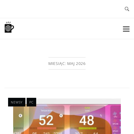
Skip
to
content
Home
MIESIĄC: MAJ 2026
NEWSY
PC