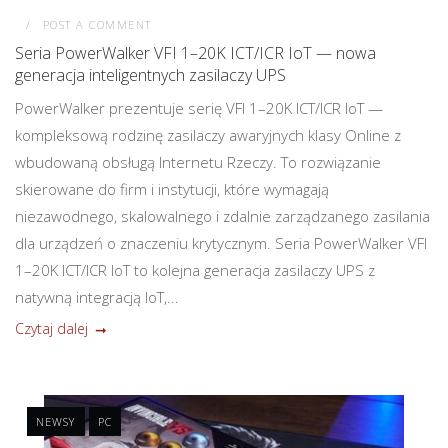
POST A COMMENT
Seria PowerWalker VFI 1–20K ICT/ICR IoT — nowa
generacja inteligentnych zasilaczy UPS
PowerWalker prezentuje serię VFI 1–20K ICT/ICR IoT —
kompleksową rodzinę zasilaczy awaryjnych klasy Online z
wbudowaną obsługą Internetu Rzeczy. To rozwiązanie
skierowane do firm i instytucji, które wymagają
niezawodnego, skalowalnego i zdalnie zarządzanego zasilania
dla urządzeń o znaczeniu krytycznym. Seria PowerWalker VFI
1–20K ICT/ICR IoT to kolejna generacja zasilaczy UPS z
natywną integracją IoT,...
Czytaj dalej
NEWSY
PC