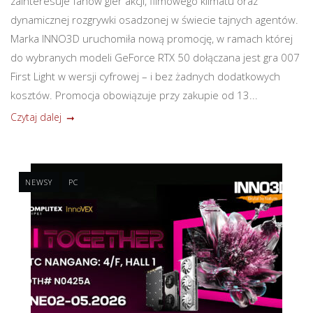
zainteresuje fanów gier akcji, filmowego klimatu oraz
dynamicznej rozgrywki osadzonej w świecie tajnych agentów.
Marka INNO3D uruchomiła nową promocję, w ramach której
do wybranych modeli GeForce RTX 50 dołączana jest gra 007
First Light w wersji cyfrowej – i bez żadnych dodatkowych
kosztów. Promocja obowiązuje przy zakupie od 13...
Czytaj dalej
NEWSY
PC