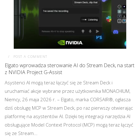
POST A COMMENT
Elgato wprowadza sterowanie AI do Stream Deck, na start
z NVIDIA Project G-Assist
Asystenci AI mogą teraz łączyć się ze Stream Deck i
uruchamiać akcje wybrane przez użytkownika MONACHIUM,
Niemcy, 26 maja 2026 r. – Elgato, marka CORSAIR®, ogłasza
dziś obsługę MCP w Stream Deck, po raz pierwszy otwierając
platformę na asystentów AI. Dzięki tej integracji narzędzia AI
obsługujące Model Context Protocol (MCP) mogą teraz łączyć
się ze Stream...