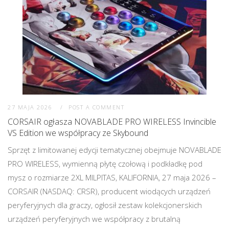
27 MAJA 2026
POST A COMMENT
CORSAIR ogłasza NOVABLADE PRO WIRELESS Invincible
VS Edition we współpracy ze Skybound
Sprzęt z limitowanej edycji tematycznej obejmuje NOVABLADE
PRO WIRELESS, wymienną płytę czołową i podkładkę pod
mysz o rozmiarze 2XL MILPITAS, KALIFORNIA, 27 maja 2026 –
CORSAIR (NASDAQ: CRSR), producent wiodących urządzeń
peryferyjnych dla graczy, ogłosił zestaw kolekcjonerskich
urządzeń peryferyjnych we współpracy z brutalną