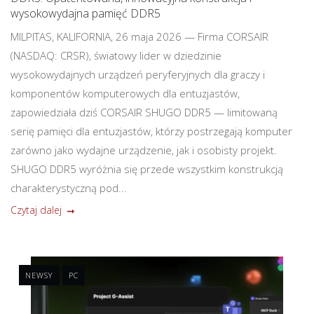
wysokowydajna pamięć DDR5
MILPITAS, KALIFORNIA, 26 maja 2026 — Firma CORSAIR
(NASDAQ: CRSR), światowy lider w dziedzinie
wysokowydajnych urządzeń peryferyjnych dla graczy i
komponentów komputerowych dla entuzjastów,
zapowiedziała dziś CORSAIR SHUGO DDR5 — limitowaną
serię pamięci dla entuzjastów, którzy postrzegają komputer
zarówno jako wydajne urządzenie, jak i osobisty projekt.
SHUGO DDR5 wyróżnia się przede wszystkim konstrukcją
charakterystyczną pod...
Czytaj dalej
NEWSY
PC