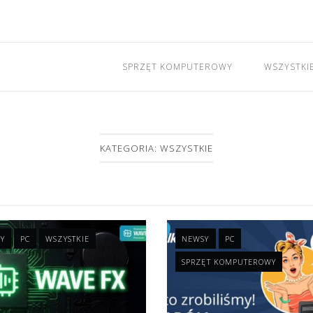
SPRZĘT KOMPUTEROWY
WSZYSTKI
KATEGORIA: WSZYSTKIE
Y
PC
WSZYSTKIE
NEWSY
PC
SPRZĘT KOMPUTEROWY