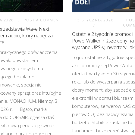
A 2026
POST A COMMENT
15 STYCZNIA 2026
POS
COM
przedstawia Wave Next:
Ostatnie 2 tygodnie promocji
em audio, który napędza
PowerWalker: niższe ceny na
rę
wybrane UPS-y, inwertery i a
t praktycznego doświadczenia
To już ostatnie 2 tygodnie spec
owało powstaniem
akcji promocyjnej PowerWalker
rowanego ekosystemu
oferta trwa tylko do 30 styczn
ącego bezpłatne
roku lub do wyczerpania zapa
mowanie, specjalnie
dobry moment, aby zadbać o 
ktowany sprzęt oraz intuicyjne
elektroniki w domu i biurze (m.
nie. MONACHIUM, Niemcy, 3
komputerów, serwerów NAS c
026 r. — Elgato, marka
pieców CO) bez nadwyrężania
a do CORSAIR, ogłasza dziś
budżetu. Stabilne zasilanie to
xt, nową generację swoich
fundament bezpieczeństwa spr
ań audio oraz najbardziej