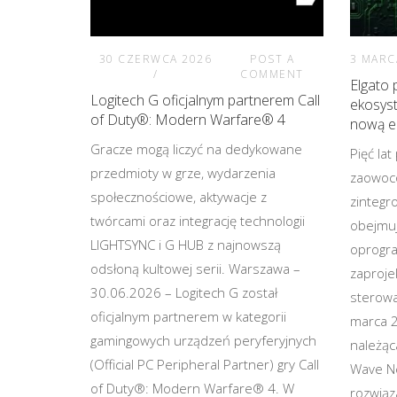
30 CZERWCA 2026
POST A
3 MARC
COMMENT
Elgato 
Logitech G oficjalnym partnerem Call
ekosyst
of Duty®: Modern Warfare® 4
nową e
Gracze mogą liczyć na dedykowane
Pięć la
przedmioty w grze, wydarzenia
zaowoc
społecznościowe, aktywacje z
zinteg
twórcami oraz integrację technologii
obejmuj
LIGHTSYNC i G HUB z najnowszą
oprogra
odsłoną kultowej serii. Warszawa –
zaproje
30.06.2026 – Logitech G został
sterowa
oficjalnym partnerem w kategorii
marca 2
gamingowych urządzeń peryferyjnych
należąc
(Official PC Peripheral Partner) gry Call
Wave Ne
of Duty®: Modern Warfare® 4. W
rozwiąz