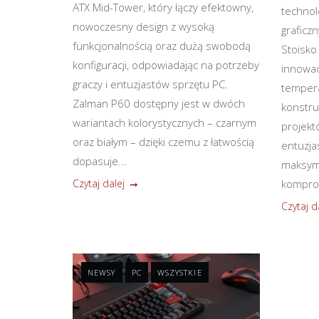
ATX Mid-Tower, który łączy efektowny,
technol
nowoczesny design z wysoką
graficz
funkcjonalnością oraz dużą swobodą
Stoisko
konfiguracji, odpowiadając na potrzeby
innowac
graczy i entuzjastów sprzętu PC.
tempera
Zalman P60 dostępny jest w dwóch
konstru
wariantach kolorystycznych – czarnym
projekt
oraz białym – dzięki czemu z łatwością
entuzja
dopasuje...
maksym
Czytaj dalej
komprom
Czytaj d
NEWSY
PC
WSZYSTKIE