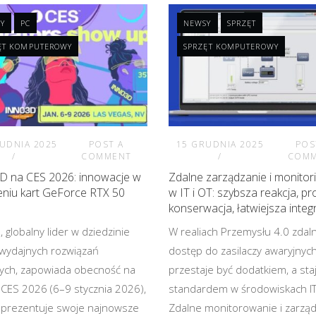
Y
PC
NEWSY
SPRZĘT
ĘT KOMPUTEROWY
SPRZĘT KOMPUTEROWY
UDNIA 2025
POST A
15 GRUDNIA 2025
POS
COMMENT
COM
 na CES 2026: innowacje w
Zdalne zarządzanie i monitor
eniu kart GeForce RTX 50
w IT i OT: szybsza reakcja, p
konserwacja, łatwiejsza integ
 globalny lider w dziedzinie
W realiach Przemysłu 4.0 zdal
wydajnych rozwiązań
dostęp do zasilaczy awaryjnyc
nych, zapowiada obecność na
przestaje być dodatkiem, a staj
 CES 2026 (6–9 stycznia 2026),
standardem w środowiskach IT 
aprezentuje swoje najnowsze
Zdalne monitorowanie i zarzą