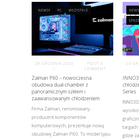
NEWSY
PC
WSZYSTKIE
NEWS
SPRZ
29 GRUDNIA 2025
POST A
23 GR
COMMENT
Zalman P60 – nowoczesna
INNO3D
obudowa dual-chamber z
chłodz
panoramicznym szkłem i
Series
zaawansowanym chłodzeniem
INNO3D,
Firma Zalman, renomowany
wysoko
producent komponentów
graficz
komputerowych, prezentuje nową
targach
obudowę Zalman P60. To model typu
gdzie z