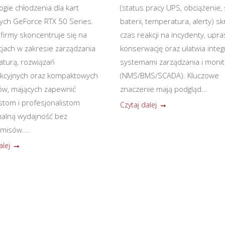
ogie chłodzenia dla kart
(status pracy UPS, obciążenie,
nych GeForce RTX 50 Series.
baterii, temperatura, alerty) sk
 firmy skoncentruje się na
czas reakcji na incydenty, upr
jach w zakresie zarządzania
konserwację oraz ułatwia integ
turą, rozwiązań
systemami zarządzania i monit
kcyjnych oraz kompaktowych
(NMS/BMS/SCADA). Kluczowe
ów, mających zapewnić
znaczenie mają podgląd...
stom i profesjonalistom
Czytaj dalej
alną wydajność bez
isów....
alej