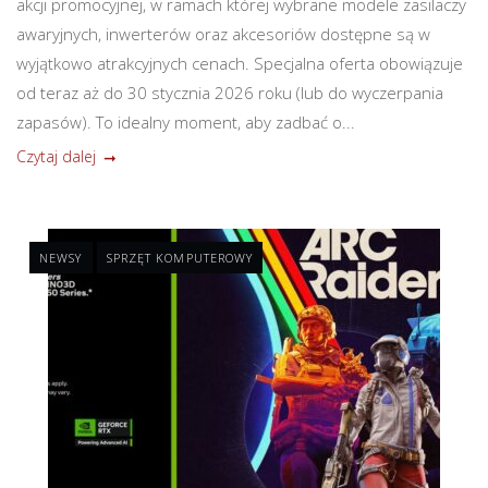
akcji promocyjnej, w ramach której wybrane modele zasilaczy
awaryjnych, inwerterów oraz akcesoriów dostępne są w
wyjątkowo atrakcyjnych cenach. Specjalna oferta obowiązuje
od teraz aż do 30 stycznia 2026 roku (lub do wyczerpania
zapasów). To idealny moment, aby zadbać o...
Czytaj dalej
NEWSY
SPRZĘT KOMPUTEROWY