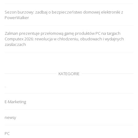
Sezon burzowy: zadbaj o bezpieczeństwo domowej elektroniki z
PowerWalker
Zalman prezentuje przełomową gamę produktów PC na targach
Computex 2026: rewolucja w chłodzeniu, obudowach i wydajnych
zasilaczach
KATEGORIE
.
E-Marketing
newsy
PC