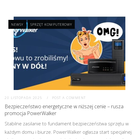
NEWSY
SPRZĘT KOMPUTEROWY
20 LISTOPADA 2025
POST A COMMENT
Bezpieczeństwo energetyczne w niższej cenie – rusza
promocja PowerWalker
Stabilne zasilanie to fundament bezpieczeństwa sprzętu w
każdym domu i biurze. PowerWalker ogłasza start specjalnej