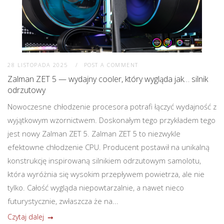
28 LISTOPADA 2025
POST A COMMENT
Zalman ZET 5 — wydajny cooler, który wygląda jak… silnik
odrzutowy
Nowoczesne chłodzenie procesora potrafi łączyć wydajność z
wyjątkowym wzornictwem. Doskonałym tego przykładem tego
jest nowy Zalman ZET 5. Zalman ZET 5 to niezwykle
efektowne chłodzenie CPU. Producent postawił na unikalną
konstrukcję inspirowaną silnikiem odrzutowym samolotu,
która wyróżnia się wysokim przepływem powietrza, ale nie
tylko. Całość wygląda niepowtarzalnie, a nawet nieco
futurystycznie, zwłaszcza że na...
Czytaj dalej