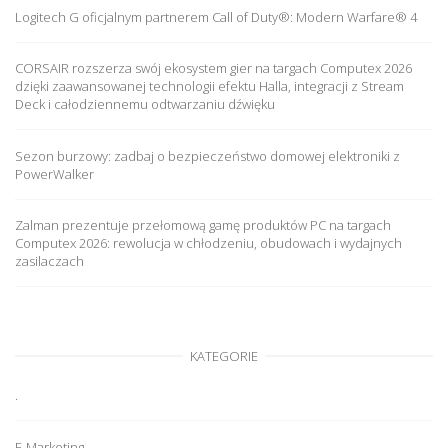
Logitech G oficjalnym partnerem Call of Duty®: Modern Warfare® 4
CORSAIR rozszerza swój ekosystem gier na targach Computex 2026
dzięki zaawansowanej technologii efektu Halla, integracji z Stream
Deck i całodziennemu odtwarzaniu dźwięku
Sezon burzowy: zadbaj o bezpieczeństwo domowej elektroniki z
PowerWalker
Zalman prezentuje przełomową gamę produktów PC na targach
Computex 2026: rewolucja w chłodzeniu, obudowach i wydajnych
zasilaczach
KATEGORIE
.
E-Marketing