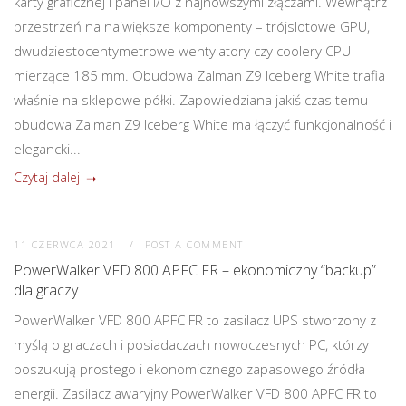
karty graficznej i panel I/O z najnowszymi złączami. Wewnątrz
przestrzeń na największe komponenty – trójslotowe GPU,
dwudziestocentymetrowe wentylatory czy coolery CPU
mierzące 185 mm. Obudowa Zalman Z9 Iceberg White trafia
właśnie na sklepowe półki. Zapowiedziana jakiś czas temu
obudowa Zalman Z9 Iceberg White ma łączyć funkcjonalność i
elegancki...
Czytaj dalej
11 CZERWCA 2021
POST A COMMENT
PowerWalker VFD 800 APFC FR – ekonomiczny “backup”
dla graczy
PowerWalker VFD 800 APFC FR to zasilacz UPS stworzony z
myślą o graczach i posiadaczach nowoczesnych PC, którzy
poszukują prostego i ekonomicznego zapasowego źródła
energii. Zasilacz awaryjny PowerWalker VFD 800 APFC FR to