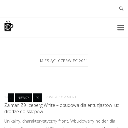
Skip
to
content
Home
MIESIĄC: CZERWIEC 2021
14 CZERWCA 2021
POST A COMMENT
.
NEWSY
PC
Zalman Z9 Iceberg White – obudowa dla entuzjastów już
drodze do sklepów
Unikalny, charakterystyczny front. Wbudowany holder dla