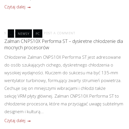
Czytaj dalej
9 CZERWCA 2021
POST A COMMENT
.
NEWSY
PC
Zalman CNPS10X Performa ST – dyskretne chłodzenie dla
mocnych procesorów
Chłodzenie Zalman CNPS10X Performa ST jest adresowane
do osób szukających cichego, dyskretnego chłodzenia o
wysokiej wydajności. Kluczem do sukcesu ma być 135-mm
wentylator turbinowy, formujący zwarty strumień powietrza.
Cechuje się on mniejszymi wibracjami i chłodzi także
sekcję VRM płyty głównej. Zalman CNPS10X Performa ST to
chłodzenie procesora, które ma przyciągać uwagę subtelnym
designem i kulturą...
Czytaj dalej