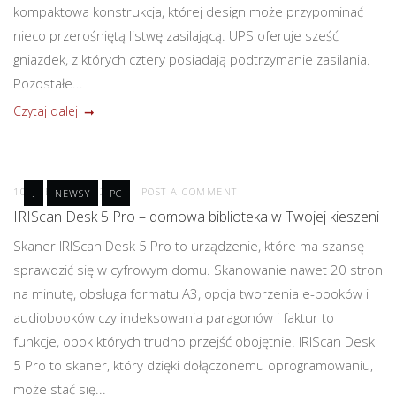
kompaktowa konstrukcja, której design może przypominać
nieco przerośniętą listwę zasilającą. UPS oferuje sześć
gniazdek, z których cztery posiadają podtrzymanie zasilania.
Pozostałe...
Czytaj dalej
10 CZERWCA 2021
POST A COMMENT
.
NEWSY
PC
IRIScan Desk 5 Pro – domowa biblioteka w Twojej kieszeni
Skaner IRIScan Desk 5 Pro to urządzenie, które ma szansę
sprawdzić się w cyfrowym domu. Skanowanie nawet 20 stron
na minutę, obsługa formatu A3, opcja tworzenia e-booków i
audiobooków czy indeksowania paragonów i faktur to
funkcje, obok których trudno przejść obojętnie. IRIScan Desk
5 Pro to skaner, który dzięki dołączonemu oprogramowaniu,
może stać się...