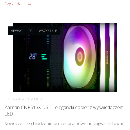
Czytaj dalej
NEWSY
PC
WSZYSTKIE
POST A COMMENT
Zalman CNPS13X DS — elegancki cooler z wyświetlaczem
LED
Nowoczesne chłodzenie procesora powinno zagwarantować