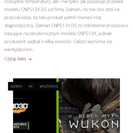
rozsądne temperatury, ale i nie tylko. Jak pokazuje przykład
modelu CNPS13X DS od firmy Zalman, nic nie stoi dziś na
przeszkodzie, by taki produkt pełnił również rolę
diagnostyczną. Zalman CNPS13X DS to chłodzenie procesora
bazujące na zeszłorocznym modelu CNPS13X, jednak
producent zadbał o kilka nowości. Całość wyróżnia się
wentylatorem...
Czytaj dalej
NEWSY
PC
WSZYSTKIE