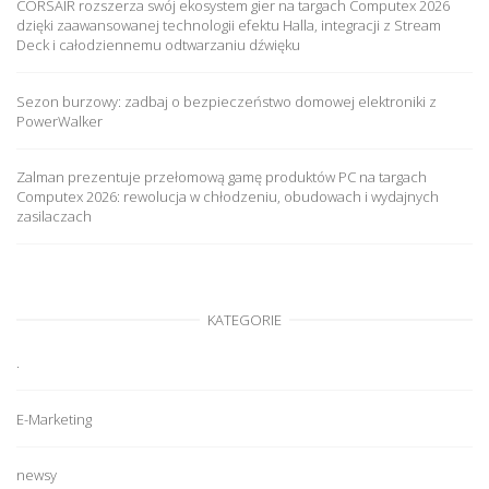
CORSAIR rozszerza swój ekosystem gier na targach Computex 2026
dzięki zaawansowanej technologii efektu Halla, integracji z Stream
Deck i całodziennemu odtwarzaniu dźwięku
Sezon burzowy: zadbaj o bezpieczeństwo domowej elektroniki z
PowerWalker
Zalman prezentuje przełomową gamę produktów PC na targach
Computex 2026: rewolucja w chłodzeniu, obudowach i wydajnych
zasilaczach
KATEGORIE
.
E-Marketing
newsy