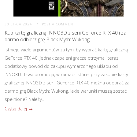
30 LIPCA 2024
POST A COMMENT
Kup kartę graficzną INNO3D z serii GeForce RTX 40 i za
darmo odbierz grę Black Myth: Wukong
Istnieje wiele argumentów za tym, by wybrać kartę graficzną
GeForce RTX 40, jednak zapaleni gracze otrzymali teraz
dodatkowy powód do zakupu wymarzonego układu od
INNO3D. Trwa promocja, w ramach której przy zakupie karty
graficznej INNO3D z serii GeForce RTX 40 można odebrać za
darmo grę Black Myth: Wukong. Jakie warunki muszą zostać
spełnione? Należy...
Czytaj dalej