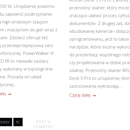
200 W. Urządzenie powinno
przenośny skaner, który może
du zapewnić podtrzymanie
znacząco ułatwić proces cyfryza
ia high-endowym stacjom
dokumentów. Z drugiej zaś, dzi
m i maszynom do gier wraz z
wbudowanej kamerze i dołąc
ami. Zasilacz oferuje też
oprogramowaniu, jest to także
 przeciwprzepięciową sieci
narzędzie, które można wykor
elefonicznej. PowerWalker VI
do prezentacji, wspólnego no
 FR to niewielki zasilacz
czy projektowania w dobie pra
y wykonany w topologii line-
zdalnej. Przenośny skaner IRI
tive. Posiada on układ
Desk 5 Pro to urządzenie, któ
ycznej...
zastosowania wykraczają...
alej
Czytaj dalej
ETNIA 2021
POST A
NEWSY
PC
COMMENT