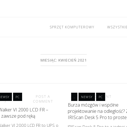
SPRZĘT KOMPUTEROWY
WSZYSTKI
MIESIĄC: KWIECIEŃ 2021
IETNIA 2021
POST A
POST A COMMENT
NEWSY
PC
.
NEWSY
PC
COMMENT
Burza mózgów i wspólne
alker VI 2000 LCD FR –
projektowanie na odległość? 
a zawsze pod ręką
IRIScan Desk 5 Pro to proste
lker VI 2000 LCD FR to UPS o
IRIScan Desk 5 Pro to z jednej