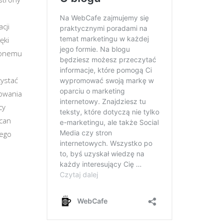
cji
ęki
zonemu
zystać
towania
cy
Scan
rego