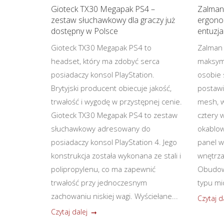
Gioteck TX30 Megapak PS4 –
Zalman
zestaw słuchawkowy dla graczy już
ergono
dostępny w Polsce
entuzj
Gioteck TX30 Megapak PS4 to
Zalman 
headset, który ma zdobyć serca
maksyma
posiadaczy konsol PlayStation.
osobie 
Brytyjski producent obiecuje jakość,
postawi
trwałość i wygodę w przystępnej cenie.
mesh, 
Gioteck TX30 Megapak PS4 to zestaw
cztery w
słuchawkowy adresowany do
okablow
posiadaczy konsol PlayStation 4. Jego
panel w
konstrukcja została wykonana ze stali i
wnętrza
polipropylenu, co ma zapewnić
Obudowa
trwałość przy jednoczesnym
typu mid
zachowaniu niskiej wagi. Wyściełane...
Czytaj d
Czytaj dalej