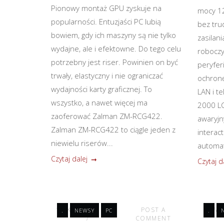
Pionowy montaż GPU zyskuje na
mocy 1
popularności. Entuzjaści PC lubią
bez tru
bowiem, gdy ich maszyny są nie tylko
zasilan
wydajne, ale i efektowne. Do tego celu
roboczy
potrzebny jest riser. Powinien on być
peryferi
trwały, elastyczny i nie ograniczać
ochronę
wydajności karty graficznej. To
LAN i t
wszystko, a nawet więcej ma
2000 LCD
zaoferować Zalman ZM-RCG422.
awaryjn
Zalman ZM-RCG422 to ciągle jeden z
interac
niewielu riserów...
automat
Czytaj dalej
Czytaj d
13 KWIETNIA 2021
POST A
8 KWI
.
NEWSY
PC
.
COMMENT