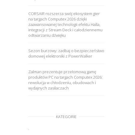
CORSAIR rozszerza swój ekosystem gier
na targach Computex 2026 dzięki
zaawansowanej technologii efektu Halla,
integracji z Stream Deck i całodziennemu
odtwarzaniu dźwięku
Sezon burzowy: zadbaj o bezpieczeństwo
domowej elektroniki z PowerWalker
Zalman prezentuje przełomową gamę
produktów PC na targach Computex 2026:
rewolucja w chłodzeniu, obudowach i
wydajnych zasilaczach
KATEGORIE
.