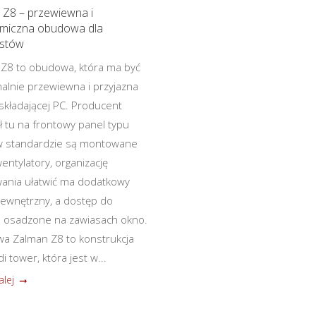
 Z8 – przewiewna i
miczna obudowa dla
astów
Z8 to obudowa, która ma być
lnie przewiewna i przyjazna
składającej PC. Producent
ł tu na frontowy panel typu
w standardzie są montowane
entylatory, organizację
ania ułatwić ma dodatkowy
ewnętrzny, a dostęp do
 osadzone na zawiasach okno.
 Zalman Z8 to konstrukcja
i tower, która jest w...
alej