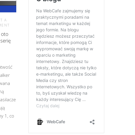
T A
MENT
 oto
serię
a
atwość
alker
owana
ną
asilacze
ują
y 1, co