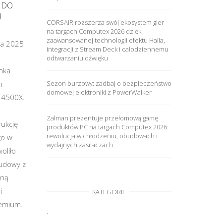
 DO
H
CORSAIR rozszerza swój ekosystem gier
na targach Computex 2026 dzięki
zaawansowanej technologii efektu Halla,
nia 2025
integracji z Stream Deck i całodziennemu
odtwarzaniu dźwięku
nka
h
Sezon burzowy: zadbaj o bezpieczeństwo
domowej elektroniki z PowerWalker
 4500X.
Zalman prezentuje przełomową gamę
ukcję
produktów PC na targach Computex 2026:
rewolucja w chłodzeniu, obudowach i
go w
wydajnych zasilaczach
oliło
udowy z
aną
i
KATEGORIE
remium.
.