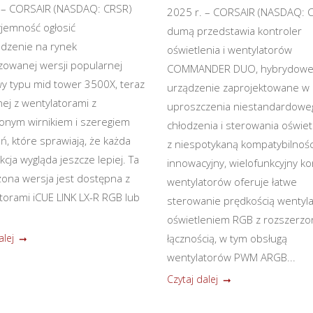
 – CORSAIR (NASDAQ: CRSR)
2025 r. – CORSAIR (NASDAQ: C
jemność ogłosić
dumą przedstawia kontroler
dzenie na rynek
oświetlenia i wentylatorów
izowanej wersji popularnej
COMMANDER DUO, hybrydow
 typu mid tower 3500X, teraz
urządzenie zaprojektowane w 
ej z wentylatorami z
uproszczenia niestandardowe
nym wirnikiem i szeregiem
chłodzenia i sterowania oświe
ń, które sprawiają, że każda
z niespotykaną kompatybilnośc
cja wygląda jeszcze lepiej. Ta
innowacyjny, wielofunkcyjny ko
ona wersja jest dostępna z
wentylatorów oferuje łatwe
torami iCUE LINK LX-R RGB lub
sterowanie prędkością wentyla
oświetleniem RGB z rozszerzo
alej
łącznością, w tym obsługą
wentylatorów PWM ARGB...
Czytaj dalej