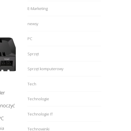
E-Marketing
newsy
PC
Sprzęt
Sprzęt komputerowy
Tech
ler
Technologie
noczyć
a
Technologie IT
PC
nia
Technowinki