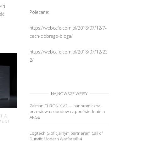
wej
Polecane:
ść
https://webcafe.com.pl/2018/07/12/7-
cech-dobrego-bloga/
https://webcafe.com.pl/2018/07/12/23
2/
NAJNOWSZE WPISY
Zalman CHRONIX V2 — panoramiczna,
przewiewna obudowa z podświetleniem
T A
ARGB
MENT
Logitech G oficjalnym partnerem Call of
Duty®: Modern Warfare® 4