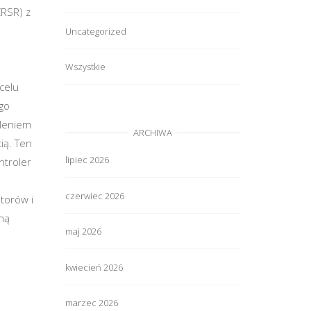
RSR) z
Uncategorized
Wszystkie
e
celu
go
tleniem
ARCHIWA
ią. Ten
lipiec 2026
ntroler
czerwiec 2026
torów i
ną
maj 2026
kwiecień 2026
marzec 2026