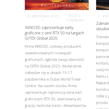
30 WRZEŚNIA 2025
POST A
PO
COMMENT
Zalman
INNO3D zaprezentuje karty
obudow
graficzne z serii RTX 50 na targach
Trendem
GITEX Global 2025
komput
Firma INNO3D, czołowy producent
kompone
zaawansowanych rozwiązań
panora
graficznych, ogłosiła swoją obecność
kontynu
na GITEX Global 2025. Wydarzenie
swój mo
odbędzie się w dniach 13-17
Namu z
października w Dubai World Trade
Najbard
Centre. Na swoim stoisku firma
konstru
zaprezentuje najnowszą serię kart
szkła o
graficznych RTX 50, skierowaną do
przodu 
graczy, twórców treści i deweloperów
połącze