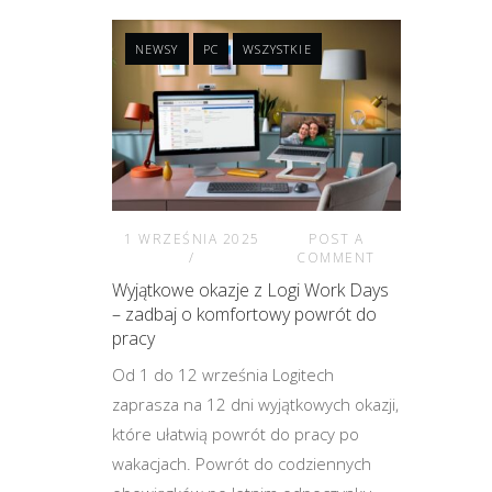
NEWSY
PC
WSZYSTKIE
1 WRZEŚNIA 2025
POST A
COMMENT
Wyjątkowe okazje z Logi Work Days
– zadbaj o komfortowy powrót do
pracy
Od 1 do 12 września Logitech
zaprasza na 12 dni wyjątkowych okazji,
które ułatwią powrót do pracy po
wakacjach. Powrót do codziennych