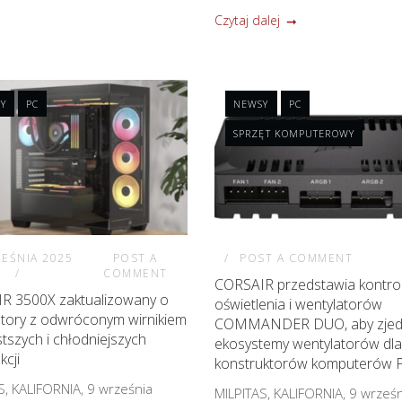
Czytaj dalej
Y
PC
NEWSY
PC
SPRZĘT KOMPUTEROWY
EŚNIA 2025
POST A
POST A COMMENT
COMMENT
CORSAIR przedstawia kontro
R 3500X zaktualizowany o
oświetlenia i wentylatorów
atory z odwróconym wirnikiem
COMMANDER DUO, aby zjed
stszych i chłodniejszych
ekosystemy wentylatorów dl
kcji
konstruktorów komputerów 
S, KALIFORNIA, 9 września
MILPITAS, KALIFORNIA, 9 wrześ