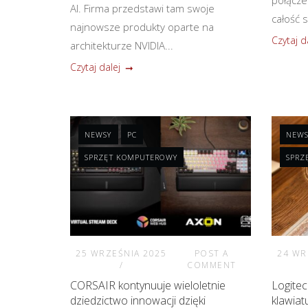
AI. Firma przedstawi tam swoje
całość s
najnowsze produkty oparte na
Czytaj d
architekturze NVIDIA...
Czytaj dalej
NEWSY
PC
NEWS
SPRZĘT KOMPUTEROWY
SPRZ
25 WRZEŚNIA 2025
POST A
24 WR
COMMENT
CORSAIR kontynuuje wieloletnie
Logitec
dziedzictwo innowacji dzięki
klawiat