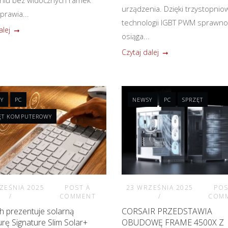
urządzenia. Dzięki trzystopnio
prawia...
technologii IGBT PWM sprawno
alej
osiąga...
Czytaj dalej
Y
PC
NEWSY
PC
SPRZĘT
ĘT KOMPUTEROWY
ZEŚNIA 2025
POST A
23 WRZEŚNIA 2025
POS
COMMENT
COM
h prezentuje solarną
CORSAIR PRZEDSTAWIA
urę Signature Slim Solar+
OBUDOWĘ FRAME 4500X Z