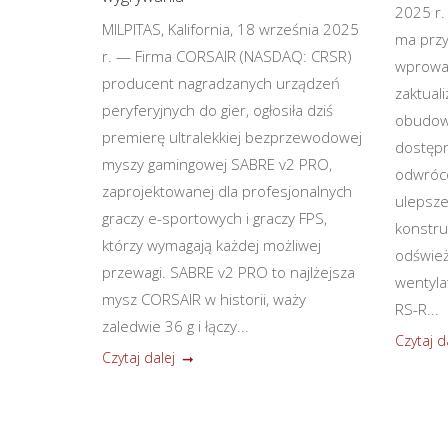
2025 r.
MILPITAS, Kalifornia, 18 września 2025
ma przy
r. — Firma CORSAIR (NASDAQ: CRSR)
wprowa
producent nagradzanych urządzeń
zaktual
peryferyjnych do gier, ogłosiła dziś
obudowy
premierę ultralekkiej bezprzewodowej
dostępn
myszy gamingowej SABRE v2 PRO,
odwróco
zaprojektowanej dla profesjonalnych
ulepsze
graczy e-sportowych i graczy FPS,
konstruk
którzy wymagają każdej możliwej
odśwież
przewagi. SABRE v2 PRO to najlżejsza
wentyla
mysz CORSAIR w historii, waży
RS-R...
zaledwie 36 g i łączy...
Czytaj d
Czytaj dalej