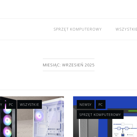
SPRZĘT KOMPUTEROWY
WSZYSTKI
MIESIĄC: WRZESIEŃ 2025
Y
PC
WSZYSTKIE
NEWSY
PC
SPRZĘT KOMPUTEROWY