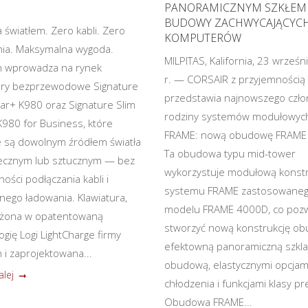
PANORAMICZNYM SZKŁEM
BUDOWY ZACHWYCAJĄCYC
a światłem. Zero kabli. Zero
KOMPUTERÓW
ia. Maksymalna wygoda.
MILPITAS, Kalifornia, 23 wrześ
h wprowadza na rynek
r. — CORSAIR z przyjemnością
ury bezprzewodowe Signature
przedstawia najnowszego czło
lar+ K980 oraz Signature Slim
rodziny systemów modułowyc
K980 for Business, które
FRAME: nową obudowę FRAME
e są dowolnym źródłem światła
Ta obudowa typu mid-tower
ecznym lub sztucznym — bez
wykorzystuje modułową konstr
ości podłączania kabli i
systemu FRAME zastosowane
jnego ładowania. Klawiatura,
modelu FRAME 4000D, co pozw
żona w opatentowaną
stworzyć nową konstrukcję ob
ogię Logi LightCharge firmy
efektowną panoramiczną szkl
 i zaprojektowana...
obudową, elastycznymi opcjam
alej
chłodzenia i funkcjami klasy p
Obudowa FRAME...