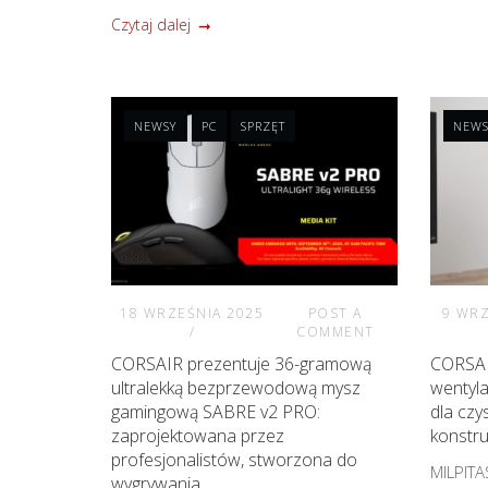
Czytaj dalej
NEWSY
PC
SPRZĘT
NEWS
18 WRZEŚNIA 2025
POST A
9 WRZ
COMMENT
CORSAIR prezentuje 36-gramową
CORSAI
ultralekką bezprzewodową mysz
wentyl
gamingową SABRE v2 PRO:
dla czy
zaprojektowana przez
konstru
profesjonalistów, stworzona do
MILPITA
wygrywania