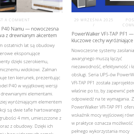
ST A COMMENT
29 WRZEŚNIA 2025
POS
COM
 P40 Namu — nowoczesna
PowerWalker VFI-TAP PF1 —
a z drewnianym akcentem
kluczowe cechy wyróżniające 
 ostatnich lat są obudowy
Nowoczesne systemy zasilani
erowe eksponujące
awaryjnego muszą łączyć
nty dzięki szerokiemu,
niezawodność, efektywność i ł
micznemu widokowi. Zalman
obsługi. Seria UPS-ów PowerW
uje ten kierunek, prezentując
VFI-TAP PF1 została zaprojekt
del P40 w wyjątkowej wersji
właśnie po to, by zapewnić peł
 drewnianymi elementami.
odpowiedź na te wymagania. Z
ziej wyróżniającym elementem
PowerWalker VFI-TAP PF1 ofer
kcji są dwie tafle hartowanego
wskaźnik mocy wyjściowej równ
 grubości 4 mm, umieszczone z
w praktyce oznacza możliwość
oraz z obudowy. Dzięki ich
pełnego wykorzystania mocy
niu bez widocznych ramek