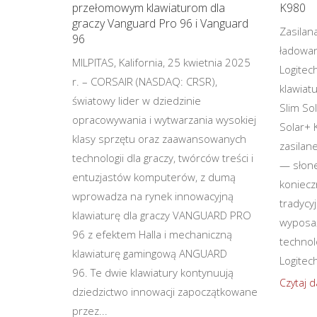
przełomowym klawiaturom dla
K980
graczy Vanguard Pro 96 i Vanguard
Zasilan
96
ładowan
MILPITAS, Kalifornia, 25 kwietnia 2025
Logitec
r. – CORSAIR (NASDAQ: CRSR),
klawiat
światowy lider w dziedzinie
Slim So
opracowywania i wytwarzania wysokiej
Solar+ 
klasy sprzętu oraz zaawansowanych
zasilan
technologii dla graczy, twórców treści i
— słon
entuzjastów komputerów, z dumą
konieczn
wprowadza na rynek innowacyjną
tradycy
klawiaturę dla graczy VANGUARD PRO
wyposa
96 z efektem Halla i mechaniczną
technol
klawiaturę gamingową ANGUARD
Logitech
96. Te dwie klawiatury kontynuują
Czytaj d
dziedzictwo innowacji zapoczątkowane
przez...