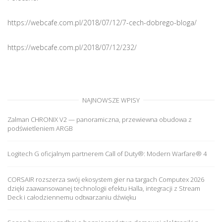
https://webcafe.com.pl/2018/07/12/7-cech-dobrego-bloga/
https://webcafe.com.pl/2018/07/12/232/
NAJNOWSZE WPISY
Zalman CHRONIX V2 — panoramiczna, przewiewna obudowa z
podświetleniem ARGB
Logitech G oficjalnym partnerem Call of Duty®: Modern Warfare® 4
CORSAIR rozszerza swój ekosystem gier na targach Computex 2026
dzięki zaawansowanej technologii efektu Halla, integracji z Stream
Deck i całodziennemu odtwarzaniu dźwięku