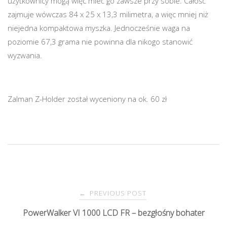
użytkownicy mogą więc mieć go zawsze przy sobie. Całość
zajmuje wówczas 84 x 25 x 13,3 milimetra, a więc mniej niż
niejedna kompaktowa myszka. Jednocześnie waga na
poziomie 67,3 grama nie powinna dla nikogo stanowić
wyzwania.
Zalman Z-Holder został wyceniony na ok. 60 zł
PREVIOUS POST
←
P
PowerWalker VI 1000 LCD FR – bezgłośny bohater