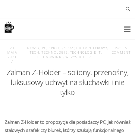
Skip
to
content
Home
21
.
,
NEWSY
,
PC
,
SPRZĘT
,
SPRZĘT KOMPUTEROWY
,
POST A
MAJA
TECH
,
TECHNOLOGIE
,
TECHNOLOGIE IT
,
COMMENT
2021
TECHNOWINKI
,
WSZYSTKIE
Zalman Z-Holder – solidny, przenośny,
luksusowy uchwyt na słuchawki i nie
tylko
Zalman Z-Holder to propozycja dla posiadaczy PC, jak również
stalowych szafek czy biurek, którzy szukają funkcjonalnego