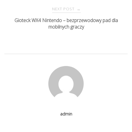
o
NEXT POST
→
s
Gioteck WX4 Nintendo – bezprzewodowy pad dla
mobilnych graczy
t
n
a
v
i
g
admin
a