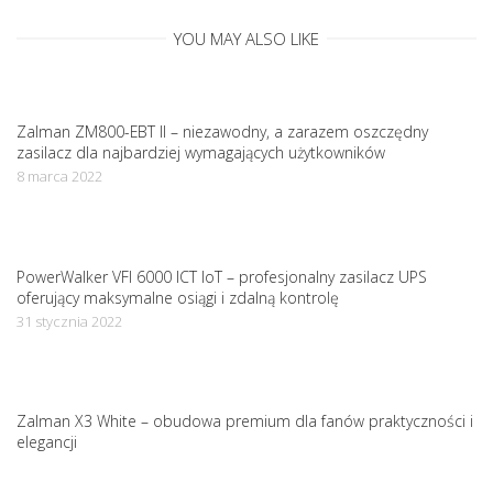
t
YOU MAY ALSO LIKE
i
Zalman ZM800-EBT II – niezawodny, a zarazem oszczędny
o
zasilacz dla najbardziej wymagających użytkowników
8 marca 2022
n
PowerWalker VFI 6000 ICT IoT – profesjonalny zasilacz UPS
oferujący maksymalne osiągi i zdalną kontrolę
31 stycznia 2022
Zalman X3 White – obudowa premium dla fanów praktyczności i
elegancji