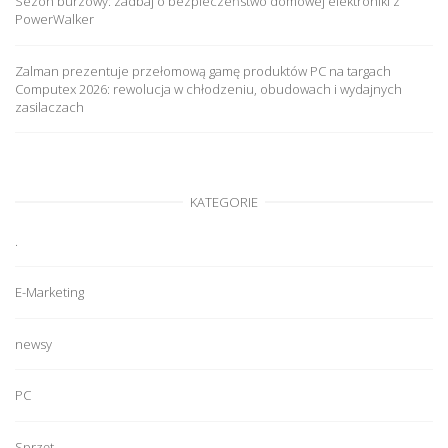
Sezon burzowy: zadbaj o bezpieczeństwo domowej elektroniki z
PowerWalker
Zalman prezentuje przełomową gamę produktów PC na targach
Computex 2026: rewolucja w chłodzeniu, obudowach i wydajnych
zasilaczach
KATEGORIE
.
E-Marketing
newsy
PC
Sprzęt