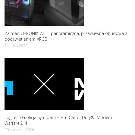
n
Zalman CHRONIX V2 — panoramiczna, przewiewna obudowa z
podświetleniem ARGB
31 lipca 2026
Logitech G oficjalnym partnerem Call of Duty®: Modern
Warfare® 4
30 czerwca 2026