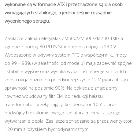
wykonane są w formacie ATX i przeznaczone są dla osób
wymagających stabilnego, a jednocześnie rozsądnie
wycenionego sprzętu.
Zasilacze Zalman MegaMax ZM500/ZM600/ZM700-TXII są
zgodne z normą 80 PLUS Standard dla napięcia 230 V.
Wyposażone w aktywny system PFC o współczynniku mocy
do 99 – 98% (w zależności od modelu) mają zapewnić spójne
i stabilne wyjście oraz wysoką wydajność energetyczną. Ich
konstrukcja bazuje na pojedynczej szynie 12 V gwarantującej
sprawność na poziomie 90%. Na pokładzie znajdziemy
również wbudowany filtr EMI do redukcji hałasu,
transformator przełączający, kondensator 105°C oraz
podwójny blok aluminiowego radiatora minimalizującego
wytwarzanie ciepła. Zasilacze schładzane są przez wentylator
120 mm z łożyskiem hydrodynamicznym.