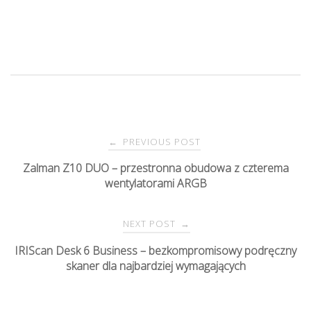
PREVIOUS POST
←
P
Zalman Z10 DUO – przestronna obudowa z czterema
wentylatorami ARGB
o
s
NEXT POST
→
IRIScan Desk 6 Business – bezkompromisowy podręczny
t
skaner dla najbardziej wymagających
n