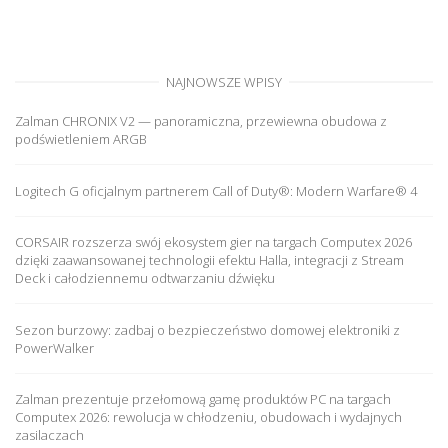
NAJNOWSZE WPISY
Zalman CHRONIX V2 — panoramiczna, przewiewna obudowa z
podświetleniem ARGB
Logitech G oficjalnym partnerem Call of Duty®: Modern Warfare® 4
CORSAIR rozszerza swój ekosystem gier na targach Computex 2026
dzięki zaawansowanej technologii efektu Halla, integracji z Stream
Deck i całodziennemu odtwarzaniu dźwięku
Sezon burzowy: zadbaj o bezpieczeństwo domowej elektroniki z
PowerWalker
Zalman prezentuje przełomową gamę produktów PC na targach
Computex 2026: rewolucja w chłodzeniu, obudowach i wydajnych
zasilaczach