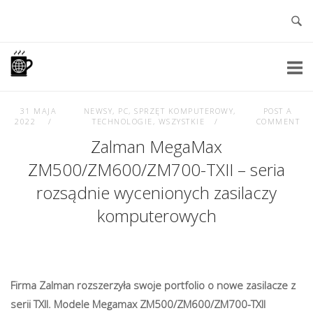
Skip
to
content
Home
31 MAJA
NEWSY
,
PC
,
SPRZĘT KOMPUTEROWY
,
POST A
2022
TECHNOLOGIE
,
WSZYSTKIE
COMMENT
Zalman MegaMax
ZM500/ZM600/ZM700-TXII – seria
rozsądnie wycenionych zasilaczy
komputerowych
Firma Zalman rozszerzyła swoje portfolio o nowe zasilacze z
serii TXII. Modele Megamax ZM500/ZM600/ZM700-TXII