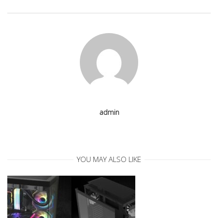
a
v
i
g
admin
a
t
YOU MAY ALSO LIKE
i
o