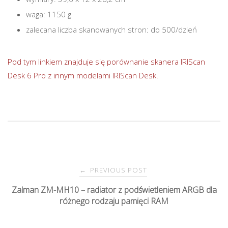
waga: 1150 g
zalecana liczba skanowanych stron: do 500/dzień
Pod tym linkiem znajduje się porównanie skanera IRIScan
Desk 6 Pro z innym modelami IRIScan Desk.
PREVIOUS POST
←
P
Zalman ZM-MH10 – radiator z podświetleniem ARGB dla
różnego rodzaju pamięci RAM
o