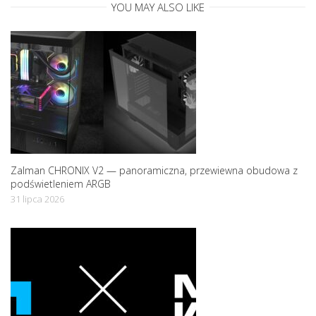
YOU MAY ALSO LIKE
i
o
n
Zalman CHRONIX V2 — panoramiczna, przewiewna obudowa z
podświetleniem ARGB
31 lipca 2026