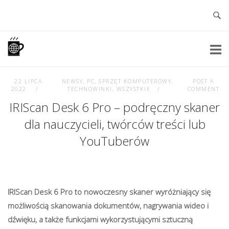
Skip
to
content
Home
22 LIPCA
NEWSY
,
PC
,
SPRZĘT KOMPUTEROWY
,
POST A
2022
TECHNOWINKI
,
WSZYSTKIE
COMMENT
IRIScan Desk 6 Pro – podręczny skaner
dla nauczycieli, twórców treści lub
YouTuberów
IRIScan Desk 6 Pro to nowoczesny skaner wyróżniający się
możliwością skanowania dokumentów, nagrywania wideo i
dźwięku, a także funkcjami wykorzystującymi sztuczną