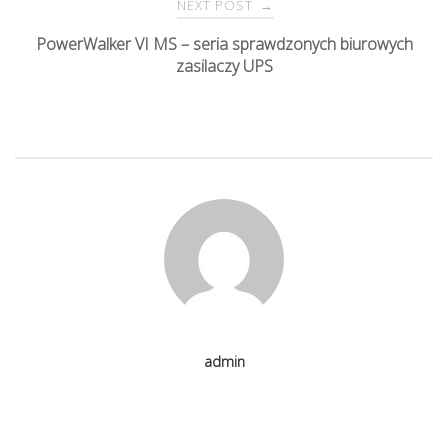
s
NEXT POST
→
PowerWalker VI MS – seria sprawdzonych biurowych
t
zasilaczy UPS
n
a
v
i
g
admin
a
t