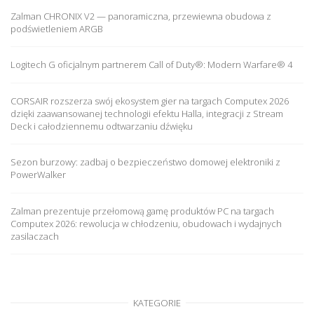
Zalman CHRONIX V2 — panoramiczna, przewiewna obudowa z
podświetleniem ARGB
Logitech G oficjalnym partnerem Call of Duty®: Modern Warfare® 4
CORSAIR rozszerza swój ekosystem gier na targach Computex 2026
dzięki zaawansowanej technologii efektu Halla, integracji z Stream
Deck i całodziennemu odtwarzaniu dźwięku
Sezon burzowy: zadbaj o bezpieczeństwo domowej elektroniki z
PowerWalker
Zalman prezentuje przełomową gamę produktów PC na targach
Computex 2026: rewolucja w chłodzeniu, obudowach i wydajnych
zasilaczach
KATEGORIE