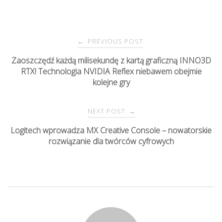
PREVIOUS POST
←
P
Zaoszczędź każdą milisekundę z kartą graficzną INNO3D
RTX! Technologia NVIDIA Reflex niebawem obejmie
o
kolejne gry
s
NEXT POST
→
t
Logitech wprowadza MX Creative Console – nowatorskie
rozwiązanie dla twórców cyfrowych
n
a
v