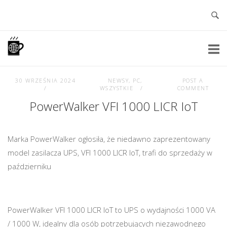
Skip
to
content
Home
30 WRZEŚNIA 2024
NEWSY
,
PC
,
POST A
WSZYSTKIE
COMMENT
PowerWalker VFI 1000 LICR IoT
Marka PowerWalker ogłosiła, że niedawno zaprezentowany
model zasilacza UPS, VFI 1000 LICR IoT, trafi do sprzedaży w
październiku
PowerWalker VFI 1000 LICR IoT to UPS o wydajności 1000 VA
/ 1000 W, idealny dla osób potrzebujących niezawodnego