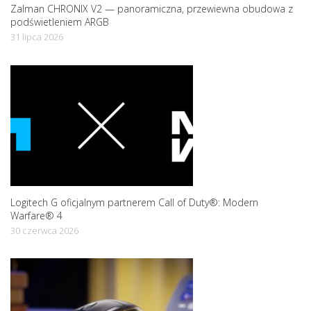
Zalman CHRONIX V2 — panoramiczna, przewiewna obudowa z
podświetleniem ARGB
31 lipca 2026
Logitech G oficjalnym partnerem Call of Duty®: Modern
Warfare® 4
30 czerwca 2026