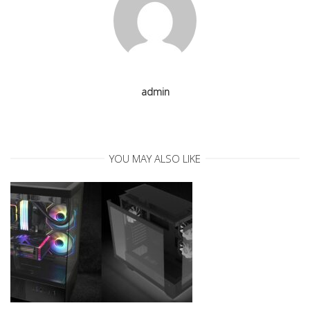
i
g
a
admin
t
i
YOU MAY ALSO LIKE
o
n