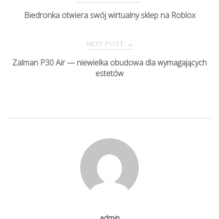
P
Biedronka otwiera swój wirtualny sklep na Roblox
o
NEXT POST
→
s
Zalman P30 Air — niewielka obudowa dla wymagających
estetów
t
n
a
v
i
g
admin