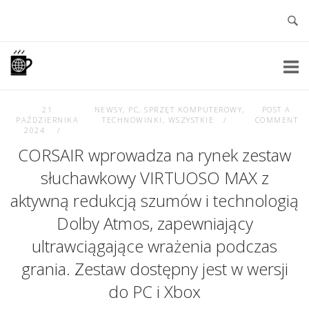
Skip
to
content
Home
21
NEWSY
,
PC
,
SPRZĘT KOMPUTEROWY
,
POST A
PAŹDZIERNIKA
TECHNOWINKI
,
WSZYSTKIE
COMMENT
2024
CORSAIR wprowadza na rynek zestaw
słuchawkowy VIRTUOSO MAX z
aktywną redukcją szumów i technologią
Dolby Atmos, zapewniający
ultrawciągające wrażenia podczas
grania. Zestaw dostępny jest w wersji
do PC i Xbox