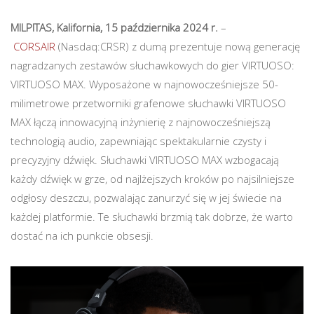
MILPITAS, Kalifornia, 15 października 2024 r.
–
CORSAIR
(Nasdaq:CRSR) z dumą prezentuje nową generację
nagradzanych zestawów słuchawkowych do gier VIRTUOSO:
VIRTUOSO MAX. Wyposażone w najnowocześniejsze 50-
milimetrowe przetworniki grafenowe słuchawki VIRTUOSO
MAX łączą innowacyjną inżynierię z najnowocześniejszą
technologią audio, zapewniając spektakularnie czysty i
precyzyjny dźwięk. Słuchawki VIRTUOSO MAX wzbogacają
każdy dźwięk w grze, od najlżejszych kroków po najsilniejsze
odgłosy deszczu, pozwalając zanurzyć się w jej świecie na
każdej platformie. Te słuchawki brzmią tak dobrze, że warto
dostać na ich punkcie obsesji.