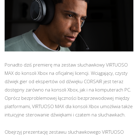
Ponadto dziś premierę ma zestaw słuchawkowy VIRTUOSO
MAX do konsoli Xbox na oficjalnej licencji. Wciągający, czysty
dźwięk gier od ekspertów od dźwięku CORSAIR jest teraz
dostępny zarówno na konsoli Xbox, jak i na komputerach PC.
Oprócz bezproblemowej łączności bezprzewodowej między
platformami, VIRTUOSO MAX dla konsoli Xbox umożliwia także
intuicyjne sterowanie dźwiękami i czatem na słuchawkach.
Obejrzyj prezentację zestawu słuchawkowego VIRTUOSO