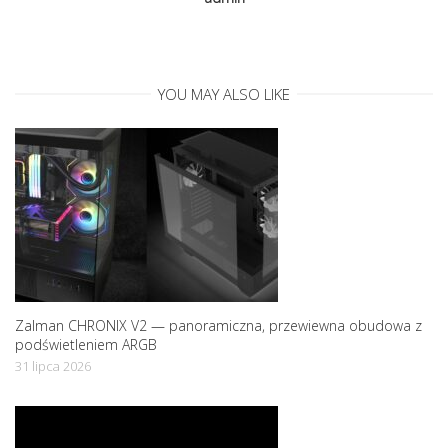
a
t
YOU MAY ALSO LIKE
i
o
n
Zalman CHRONIX V2 — panoramiczna, przewiewna obudowa z
podświetleniem ARGB
31 lipca 2026