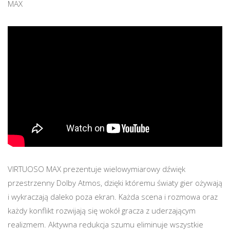
MAX
VIRTUOSO MAX prezentuje wielowymiarowy dźwięk
przestrzenny Dolby Atmos, dzięki któremu światy gier ożywają
i wykraczają daleko poza ekran. Każda scena i rozmowa oraz
każdy konflikt rozwijają się wokół gracza z uderzającym
realizmem. Aktywna redukcja szumu eliminuje wszystkie