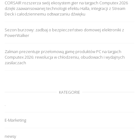
CORSAIR rozszerza swój ekosystem gier na targach Computex 2026
dzięki zaawansowanej technologii efektu Halla, integracji z Stream
Deck i całodziennemu odtwarzaniu dźwięku
Sezon burzowy: zadbaj o bezpieczeństwo domowej elektroniki z
PowerWalker
Zalman prezentuje przełomową gamę produktów PC na targach
Computex 2026: rewolucja w chłodzeniu, obudowach i wydajnych
zasilaczach
KATEGORIE
.
E-Marketing
newsy