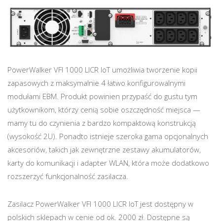
PowerWalker VFI 1000 LICR IoT umożliwia tworzenie kopii
zapasowych z maksymalnie 4 łatwo konfigurowalnymi
modułami EBM. Produkt powinien przypaść do gustu tym
użytkownikom, którzy cenią sobie oszczędność miejsca —
mamy tu do czynienia z bardzo kompaktową konstrukcją
(wysokość 2U). Ponadto istnieje szeroka gama opcjonalnych
akcesoriów, takich jak zewnętrzne zestawy akumulatorów,
karty do komunikacji i adapter WLAN, która może dodatkowo
rozszerzyć funkcjonalność zasilacza.
Zasilacz PowerWalker VFI 1000 LICR IoT jest dostępny w
polskich sklepach w cenie od ok. 2000 zł. Dostępne są