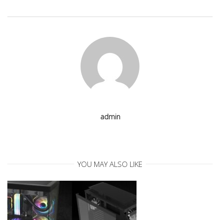
n
a
v
i
g
admin
a
t
YOU MAY ALSO LIKE
i
o