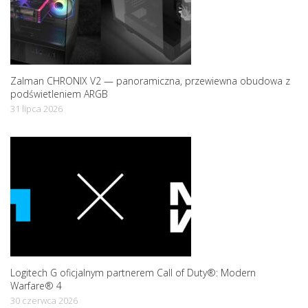
n
Zalman CHRONIX V2 — panoramiczna, przewiewna obudowa z
podświetleniem ARGB
31 lipca 2026
Logitech G oficjalnym partnerem Call of Duty®: Modern
Warfare® 4
30 czerwca 2026