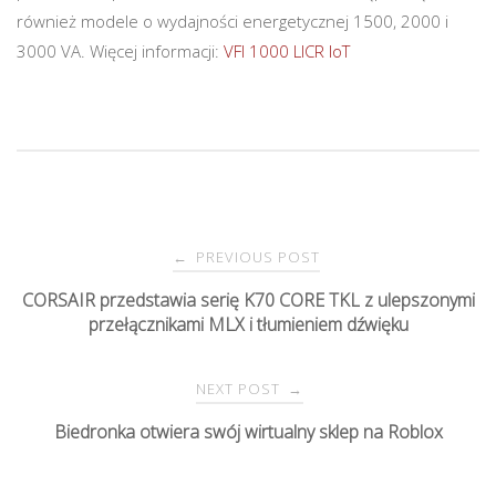
również modele o wydajności energetycznej 1500, 2000 i
3000 VA. Więcej informacji:
VFI 1000 LICR IoT
PREVIOUS POST
←
P
CORSAIR przedstawia serię K70 CORE TKL z ulepszonymi
przełącznikami MLX i tłumieniem dźwięku
o
s
NEXT POST
→
Biedronka otwiera swój wirtualny sklep na Roblox
t