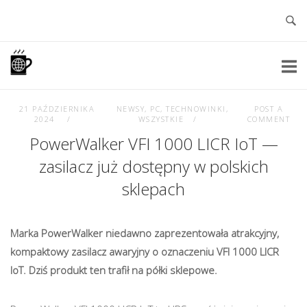
Skip
to
content
Home
21 PAŹDZIERNIKA
NEWSY
,
PC
,
TECHNOWINKI
,
POST A
2024
WSZYSTKIE
COMMENT
PowerWalker VFI 1000 LICR IoT —
zasilacz już dostępny w polskich
sklepach
Marka PowerWalker niedawno zaprezentowała atrakcyjny,
kompaktowy zasilacz awaryjny o oznaczeniu VFI 1000 LICR
IoT. Dziś produkt ten trafił na półki sklepowe.