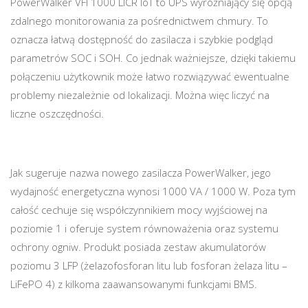
PowerWalker VFI 1000 LICR IoT to UPS wyróżniający się opcją
zdalnego monitorowania za pośrednictwem chmury. To
oznacza łatwą dostępność do zasilacza i szybkie podgląd
parametrów SOC i SOH. Co jednak ważniejsze, dzięki takiemu
połączeniu użytkownik może łatwo rozwiązywać ewentualne
problemy niezależnie od lokalizacji. Można więc liczyć na
liczne oszczędności.
Jak sugeruje nazwa nowego zasilacza PowerWalker, jego
wydajność energetyczna wynosi 1000 VA / 1000 W. Poza tym
całość cechuje się współczynnikiem mocy wyjściowej na
poziomie 1 i oferuje system równoważenia oraz systemu
ochrony ogniw. Produkt posiada zestaw akumulatorów
poziomu 3 LFP (żelazofosforan litu lub fosforan żelaza litu –
LiFePO 4) z kilkoma zaawansowanymi funkcjami BMS.