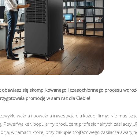
ak obawiasz się skomplikowanego i czasochłonnego procesu wdroż
rzygotowała promocję w sam raz dla Ciebie!
iezwykle ważna i poważna inwestycja dla każdej firmy. Nie musisz 
cją. PowerWalker, popularny producent profesjonalnych zasilaczy U
ocją, w ramach której przy zakupie trójfazowego zasilacza awaryjn