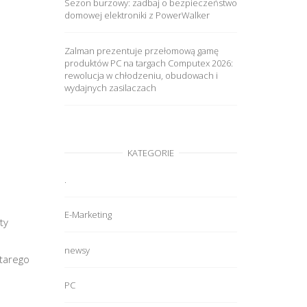
Sezon burzowy: zadbaj o bezpieczeństwo
domowej elektroniki z PowerWalker
Zalman prezentuje przełomową gamę
produktów PC na targach Computex 2026:
rewolucja w chłodzeniu, obudowach i
wydajnych zasilaczach
KATEGORIE
.
E-Marketing
ty
newsy
starego
PC