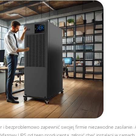
r i bezproblemowo zapewnić swojej firmie niezawodne zasilanie. 
ójfazowy UPS od tego producenta, zgłosić chęć instalacji w ramach