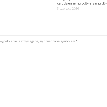
całodziennemu odtwarzaniu dź
3 czerwca 2026
h wypełnienie jest wymagane, są oznaczone symbolem
*