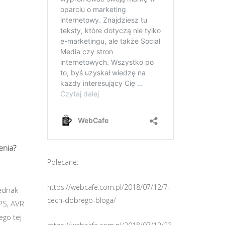
enia?
Polecane:
https://webcafe.com.pl/2018/07/12/7-
jednak
cech-dobrego-bloga/
PS, AVR
ego tej