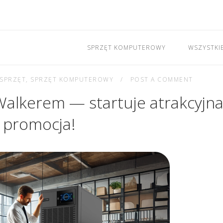
SPRZĘT KOMPUTEROWY
WSZYSTKI
SPRZĘT
,
SPRZĘT KOMPUTEROWY
POST A COMMENT
alkerem — startuje atrakcyjn
promocja!