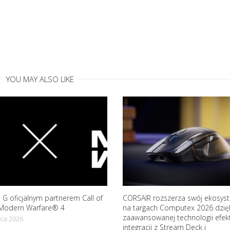
YOU MAY ALSO LIKE
 G oficjalnym partnerem Call of
CORSAIR rozszerza swój ekosyst
Modern Warfare® 4
na targach Computex 2026 dzię
zaawansowanej technologii efekt
ca 2026
integracji z Stream Deck i