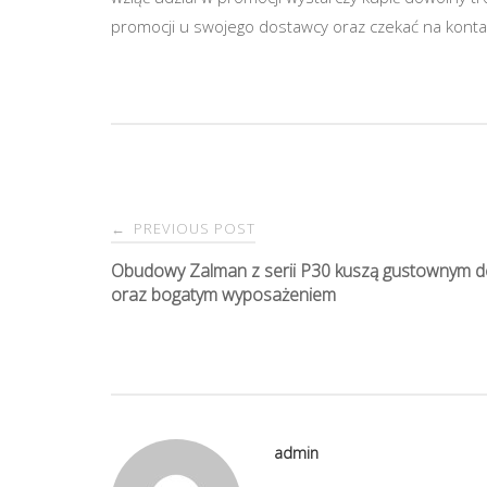
promocji u swojego dostawcy oraz czekać na konta
PREVIOUS POST
←
P
Obudowy Zalman z serii P30 kuszą gustownym 
oraz bogatym wyposażeniem
o
s
t
admin
n