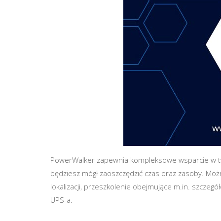
PowerWalker zapewnia kompleksowe wsparcie w tym 
będziesz mógł zaoszczędzić czas oraz zasoby. Możn
lokalizacji, przeszkolenie obejmujące m.in. szczegó
UPS-a.