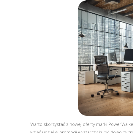
Warto skorzystać z nowej oferty marki PowerWalke
wziąć udział w promocji wystarczy kupić dowolny tr