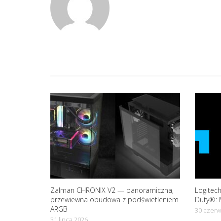
a
v
i
g
a
t
i
Zalman CHRONIX V2 — panoramiczna,
Logitech
o
przewiewna obudowa z podświetleniem
Duty®: 
ARGB
30 czerw
31 lipca 2026