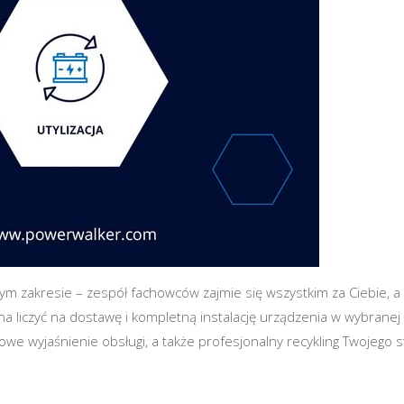
zakresie – zespół fachowców zajmie się wszystkim za Ciebie, a 
a liczyć na dostawę i kompletną instalację urządzenia w wybranej
łowe wyjaśnienie obsługi, a także profesjonalny recykling Twojego 