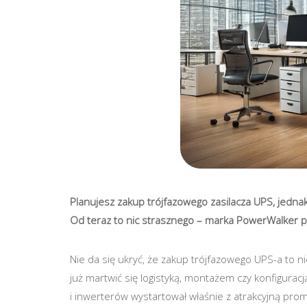
Planujesz zakup trójfazowego zasilacza UPS, jedn
Od teraz to nic strasznego – marka PowerWalker p
Nie da się ukryć, że zakup trójfazowego UPS-a to n
już martwić się logistyką, montażem czy konfigura
i inwerterów wystartował właśnie z atrakcyjną prom