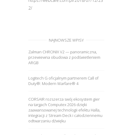
https://webcafe.com.pl/2018/07/12/23
2/
NAJNOWSZE WPISY
Zalman CHRONIX V2 — panoramiczna,
przewiewna obudowa z podświetleniem
ARGB
Logitech G oficjalnym partnerem Call of
Duty®: Modern Warfare® 4
CORSAIR rozszerza swój ekosystem gier
na targach Computex 2026 dzięki
zaawansowanej technologii efektu Halla,
integracji z Stream Deck i całodziennemu
odtwarzaniu dźwięku