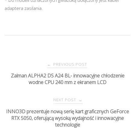
adaptera zasilania.
PREVIOUS POST
←
P
Zalman ALPHA2 DS A24 BL- innowacyjne chłodzenie
wodne CPU 240 mm z ekranem LCD
o
s
NEXT POST
→
INNO3D prezentuje nową serię kart graficznych GeForce
t
RTX 5050, oferującą wysoką wydajność i innowacyjne
technologie
n