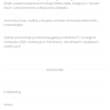
dzięki zaawansowanej technologii efektu Halla, integracji z Stream
Deck i całodziennemu odtwarzaniu dźwięku
Sezon burzowy: zadbaj o bezpieczeństwo domowej elektroniki z
PowerWalker
Zalman prezentuje przełomową gamę produktów PC na targach
Computex 2026: rewolucja w chłodzeniu, obudowach i wydajnych
zasilaczach
KATEGORIE
.
E-Marketing
newsy