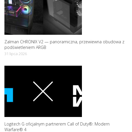
n
Zalman CHRONIX V2 — panoramiczna, przewiewna obudowa z
podświetleniem ARGB
31 lipca 2026
Logitech G oficjalnym partnerem Call of Duty®: Modern
Warfare® 4