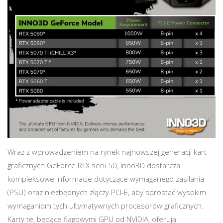
Wraz z wprowadzeniem na rynek najnowszej generacji kart
graficznych GeForce RTX serii 50, Inno3D dostarcza
kompleksowe informacje dotyczące wymaganego zasilania
(PSU) oraz niezbędnych złączy PCI-E, aby sprostać wysokim
wymaganiom tych ultymatywnych procesorów graficznych.
Karty te, będące flagowymi GPU od NVIDIA, oferują