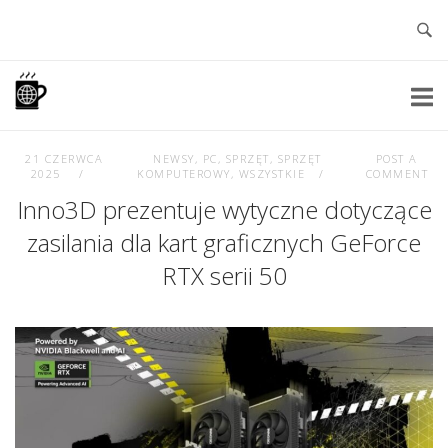
Skip
to
content
Home
21 CZERWCA
NEWSY
,
PC
,
SPRZĘT
,
SPRZĘT
POST A
2025
KOMPUTEROWY
,
WSZYSTKIE
COMMENT
Inno3D prezentuje wytyczne dotyczące
zasilania dla kart graficznych GeForce
RTX serii 50