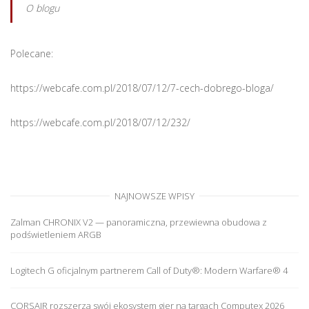
O blogu
Polecane:
https://webcafe.com.pl/2018/07/12/7-cech-dobrego-bloga/
https://webcafe.com.pl/2018/07/12/232/
NAJNOWSZE WPISY
Zalman CHRONIX V2 — panoramiczna, przewiewna obudowa z
podświetleniem ARGB
Logitech G oficjalnym partnerem Call of Duty®: Modern Warfare® 4
CORSAIR rozszerza swój ekosystem gier na targach Computex 2026