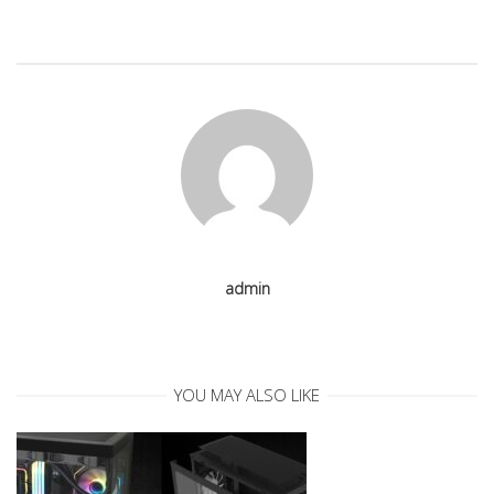
a
v
i
g
a
admin
t
i
YOU MAY ALSO LIKE
o