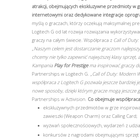
atrakcji, obejmujących ekskluzywne przedmioty w g
internetowymi oraz dedykowane integracje oprogr
myślą o graczach, którzy oczekują maksymalnej prec
Logitech G od lat rozwija rozwiązania wykorzystyw
graczy na całym świecie. Współpraca z
Call of Duty
„
Naszym celem jest dostarczanie graczom najlepszy
chcemy nie tylko zapewnić najwyższej klasy sprzęt,
Kampania
Play for Prestige
ma inspirować graczy do
Partnerships w Logitech G.
„Call of Duty: Modern 
współpraca z Logitech G pozwala jeszcze bardziej j
nowe sposoby, dzięki którym gracze mogą jeszcze g
Partnerships w Activision.
Co obejmuje współpraca
ekskluzywnych przedmiotów w grze inspirowan
zawieszki (Weapon Charm) oraz Calling Card;
wyzwań społecznościowych, wydarzeń z udzia
konkursów z nagrodami obejmującymi sprzęt 