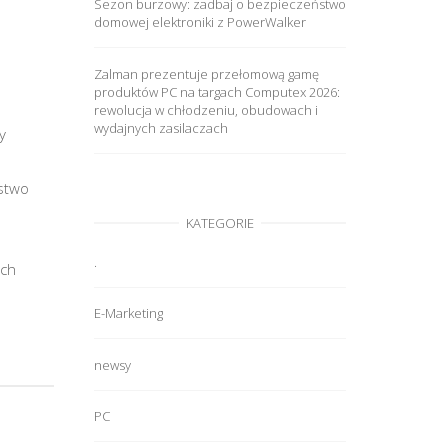
Sezon burzowy: zadbaj o bezpieczeństwo
domowej elektroniki z PowerWalker
Zalman prezentuje przełomową gamę
produktów PC na targach Computex 2026:
rewolucja w chłodzeniu, obudowach i
wydajnych zasilaczach
y
rstwo
KATEGORIE
.
ych
E-Marketing
newsy
PC