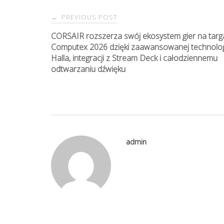
PREVIOUS POST
←
P
CORSAIR rozszerza swój ekosystem gier na targ
Computex 2026 dzięki zaawansowanej technologi
o
Halla, integracji z Stream Deck i całodziennemu
odtwarzaniu dźwięku
s
t
n
admin
a
v
i