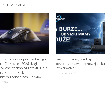
YOU MAY ALSO LIKE
 rozszerza swój ekosystem gier
Sezon burzowy: zadbaj o
ach Computex 2026 dzięki
bezpieczeństwo domowej elektr
wanej technologii efektu Halla,
PowerWalker
ji z Stream Deck i
2 czerwca 2026
ennemu odtwarzaniu dźwięku
a 2026