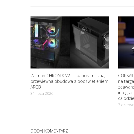
g
a
t
i
o
Zalman CHRONIX V2 — panoramiczna,
CORSAIR
przewiewna obudowa z podświetleniem
na targ
n
ARGB
zaawanso
integrac
31 lipca 2026
całodzi
3 czerwc
DODAJ KOMENTARZ