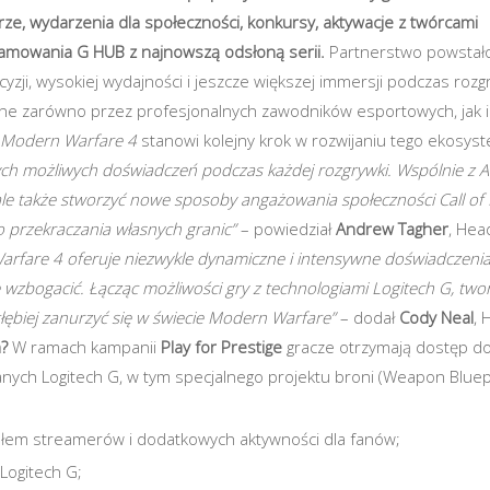
rze, wydarzenia dla społeczności, konkursy, aktywacje z twórcami
amowania G HUB z najnowszą odsłoną serii.
Partnerstwo powstało
yzji, wysokiej wydajności i jeszcze większej immersji podczas rozg
ane zarówno przez profesjonalnych zawodników esportowych, jak i
: Modern Warfare 4
stanowi kolejny krok w rozwijaniu tego ekosys
ch możliwych doświadczeń podczas każdej rozgrywki. Wspólnie z Ac
 ale także stworzyć nowe sposoby angażowania społeczności Call of 
 przekraczania własnych granic”
– powiedział
Andrew Tagher
, Hea
Warfare 4 oferuje niezwykle dynamiczne i intensywne doświadczenia
e wzbogacić. Łącząc możliwości gry z technologiami Logitech G, tw
łębiej zanurzyć się w świecie Modern Warfare”
– dodał
Cody Neal
, 
?
W ramach kampanii
Play for Prestige
gracze otrzymają dostęp do
ych Logitech G, w tym specjalnego projektu broni (Weapon Bluepr
łem streamerów i dodatkowych aktywności dla fanów;
Logitech G;