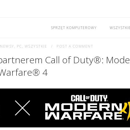
SPRZĘT KOMPUTEROWY
WSZYSTKI
NEWSY
,
PC
,
WSZYSTKIE
POST A COMMENT
 partnerem Call of Duty®: Mod
Warfare® 4