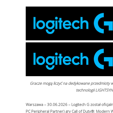
Gracze mogą liczyć na dedykowane przedmioty w 
technologii LIGHTSYNC
Warszawa – 30.06.2026 – Logitech G został oficjal
PC Peripheral Partner) gry Call of Duty®: Moder