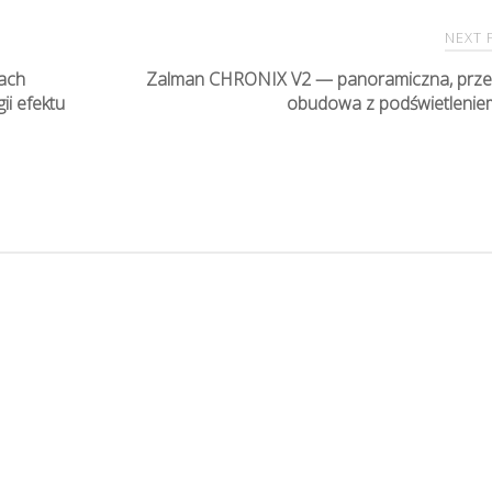
NEXT
ach
Zalman CHRONIX V2 — panoramiczna, prz
i efektu
obudowa z podświetleni