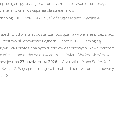
 inteligencję, takich jak automatyczne zapisywanie najlepszych
zy interaktywne rozwiązania dla streamerów;
echnologii LIGHTSYNC RGB z
Call of Duty: Modern Warfare 4
.
gitech G od wielu lat dostarcza rozwiązania wybierane przez gracz
ry i zestawy słuchawkowe Logitech G oraz ASTRO Gaming są
ywki, jak i profesjonalnych turniejów esportowych. Nowe partne
zcze więcej sposobów na doświadczenie świata
Modern Warfare 4
.
ana jest na
23 października 2026 r.
Gra trafi na Xbox Series X|S,
do Switch 2. Więcej informacji na temat partnerstwa oraz planowan
ech G.