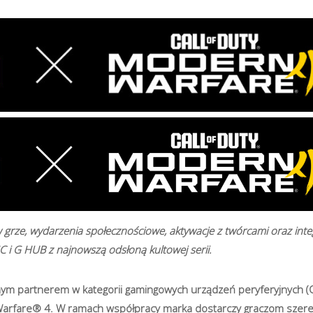
grze, wydarzenia społecznościowe, aktywacje z twórcami oraz inte
 i G HUB z najnowszą odsłoną kultowej serii.
nym partnerem w kategorii gamingowych urządzeń peryferyjnych (Of
n Warfare® 4. W ramach współpracy marka dostarczy graczom szer