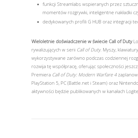
funkcji Streamlabs wspieranych przez sztuczną
momentów rozgrywki, inteligentne nakładki c
dedykowanych profili G HUB oraz integracji t
Wieloletnie doświadczenie w świecie Call of Duty
Lo
rywalizujących w serii
Call of Duty
. Myszy, klawiatu
wykorzystywane zarówno podczas codziennej rozgr
rozwija tę współpracę, oferując społeczności jes
Premiera
Call of Duty: Modern Warfare 4
zaplanow
PlayStation 5, PC (Battle.net i Steam) oraz Ninten
aktywności będzie publikowanych w kanałach Logit