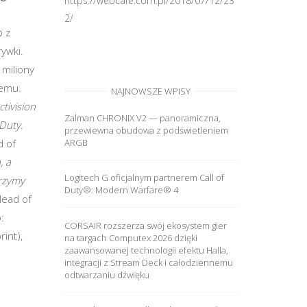
https://webcafe.com.pl/2018/07/12/23
2/
 z
rywki.
 miliony
temu.
NAJNOWSZE WPISY
tivision
Zalman CHRONIX V2 — panoramiczna,
Duty.
przewiewna obudowa z podświetleniem
ARGB
d of
, a
Logitech G oficjalnym partnerem Call of
orzymy
Duty®: Modern Warfare® 4
Head of
:
CORSAIR rozszerza swój ekosystem gier
int),
na targach Computex 2026 dzięki
zaawansowanej technologii efektu Halla,
integracji z Stream Deck i całodziennemu
odtwarzaniu dźwięku