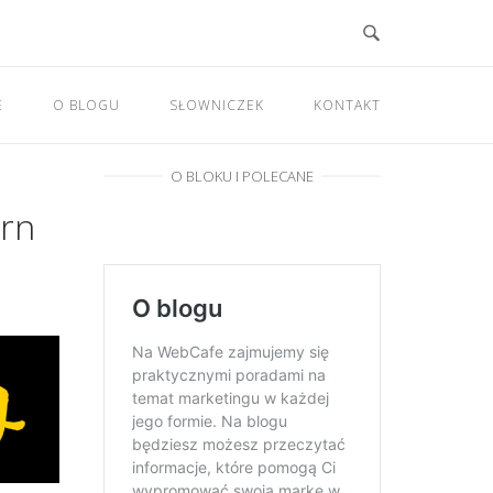
E
O BLOGU
SŁOWNICZEK
KONTAKT
O BLOKU I POLECANE
ern