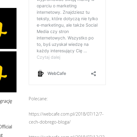
Polecane:
grację
https://webcafe.com.pl/2018/07/12/7-
cech-dobrego-bloga/
ficial
eg