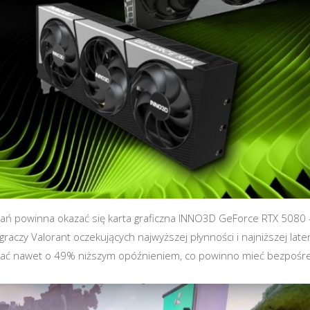
ń powinna okazać się karta graficzna INNO3D GeForce RTX 5080 
aczy Valorant oczekujących najwyższej płynności i najniższej laten
wać nawet o 49% niższym opóźnieniem, co powinno mieć bezpośr