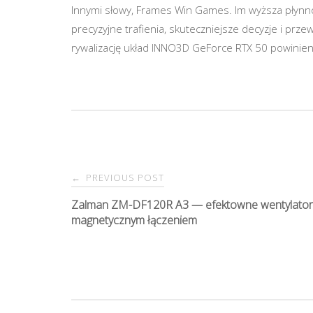
Innymi słowy, Frames Win Games. Im wyższa płynno
precyzyjne trafienia, skuteczniejsze decyzje i p
rywalizację układ INNO3D GeForce RTX 50 powinien 
PREVIOUS POST
←
P
Zalman ZM-DF120R A3 — efektowne wentylato
magnetycznym łączeniem
o
s
t