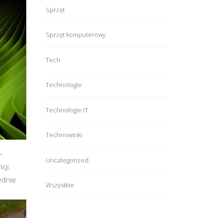
Sprzęt
Sprzęt komputerowy
Tech
Technologie
Technologie IT
Technowinki
–
Uncategorized
cji.
ednie
Wszystkie