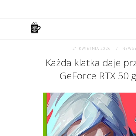
Skip
to
content
Home
21 KWIETNIA 2026
NEWS
Każda klatka daje p
GeForce RTX 50 g