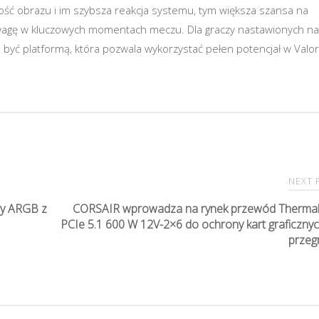
ść obrazu i im szybsza reakcja systemu, tym większa szansa na
rzewagę w kluczowych momentach meczu. Dla graczy nastawionych na
być platformą, która pozwala wykorzystać pełen potencjał w Valor
NEXT
ry ARGB z
CORSAIR wprowadza na rynek przewód Thermal
PCIe 5.1 600 W 12V-2×6 do ochrony kart graficzny
przeg