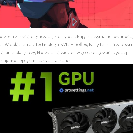
rzona z myślą o graczach, którzy oczekują maksymalnej płynności
i. W połączeniu z technologią NVIDIA Reflex, karty te mają zapewn
iązanie dla graczy, którzy chcą widzieć więcej, reagować szybciej i
najbardziej dynamicznych starciach.