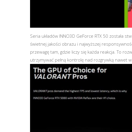
Seria układów INNO3D GeForce RTX 50 została stwo
świetnej jakości obrazu i najwyższej responsywnośc
przewagę tam, gdzie liczy się każda reakcja. To rozw
utrzymywać pełną kontrolę nad rozgrywką nawet w 