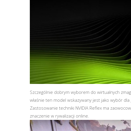
Szczególnie dobrym wyborem do wirtualnych zmaga
właśnie ten model wskazywany jest jako wybór dla gr
Zastosowanie techniki NVIDIA Reflex ma zaowoco
znaczenie w rywalizacji online.