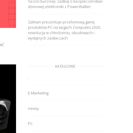
Sezon burzowy: zadbaj o bezpieczeństwo
domowej elektroniki z PowerWalker
Zalman prezentuje przełomową gamę
produktów PC na targach Computex 2026:
rewolucja w chłodzeniu, obudowach i
,
wydajnych zasilaczach
iać
KATEGORIE
.
E-Marketing
newsy
PC