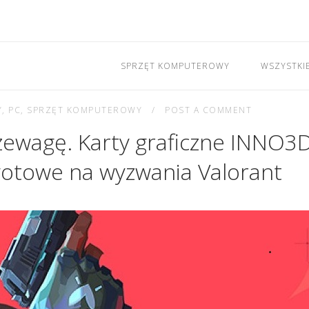
SPRZĘT KOMPUTEROWY
WSZYSTKI
Y
,
PC
,
SPRZĘT KOMPUTEROWY
POST A COMMENT
rzewagę. Karty graficzne INNO3
otowe na wyzwania Valorant