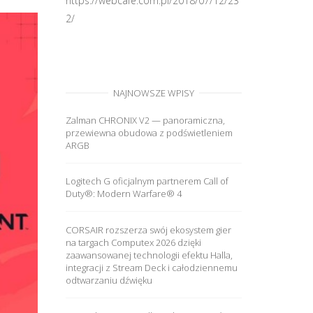
https://webcafe.com.pl/2018/07/12/23
2/
NAJNOWSZE WPISY
Zalman CHRONIX V2 — panoramiczna,
przewiewna obudowa z podświetleniem
ARGB
Logitech G oficjalnym partnerem Call of
Duty®: Modern Warfare® 4
CORSAIR rozszerza swój ekosystem gier
na targach Computex 2026 dzięki
zaawansowanej technologii efektu Halla,
integracji z Stream Deck i całodziennemu
odtwarzaniu dźwięku