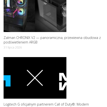
n
Zalman CHRONIX V2 — panoramiczna, przewiewna obudowa z
podświetleniem ARGB
31 lipca 2026
Logitech G oficjalnym partnerem Call of Duty®: Modern