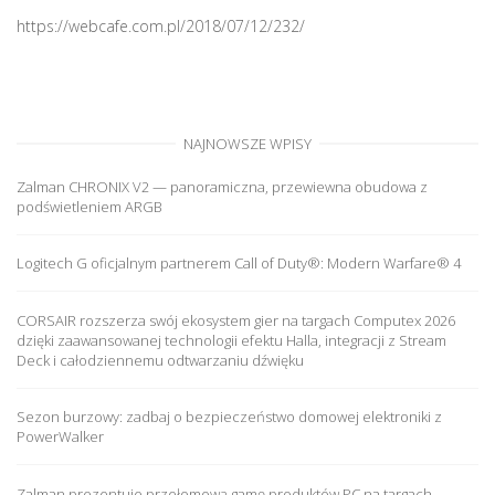
https://webcafe.com.pl/2018/07/12/232/
NAJNOWSZE WPISY
Zalman CHRONIX V2 — panoramiczna, przewiewna obudowa z
podświetleniem ARGB
Logitech G oficjalnym partnerem Call of Duty®: Modern Warfare® 4
CORSAIR rozszerza swój ekosystem gier na targach Computex 2026
dzięki zaawansowanej technologii efektu Halla, integracji z Stream
Deck i całodziennemu odtwarzaniu dźwięku
Sezon burzowy: zadbaj o bezpieczeństwo domowej elektroniki z
PowerWalker
Zalman prezentuje przełomową gamę produktów PC na targach