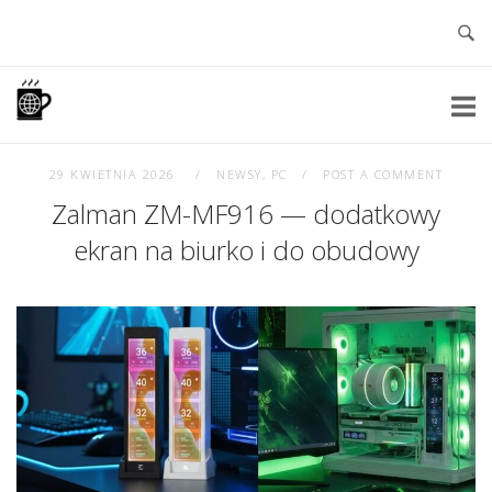
Skip
to
content
Home
29 KWIETNIA 2026
NEWSY
,
PC
POST A COMMENT
Zalman ZM-MF916 — dodatkowy
ekran na biurko i do obudowy