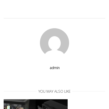
n
a
v
i
g
a
admin
t
i
YOU MAY ALSO LIKE
o