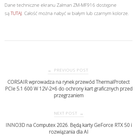
Dane techniczne ekranu Zalman ZM-MF916 dostępne
są
TUTAJ
. Całość można nabyć w białym lub czarnym kolorze.
PREVIOUS POST
←
P
CORSAIR wprowadza na rynek przewód ThermalProtect
PCIe 5.1 600 W 12V-2×6 do ochrony kart graficznych przed
o
przegrzaniem
s
NEXT POST
→
t
INNO3D na Computex 2026. Będą karty GeForce RTX 50 i
rozwiązania dla AI