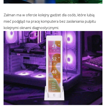
Zalman ma w ofercie kolejny gadżet dla osób, które lubią
mieć podgląd na pracę komputera bez zasłaniania pulpitu
kolejnymi oknami diagnostycznymi.