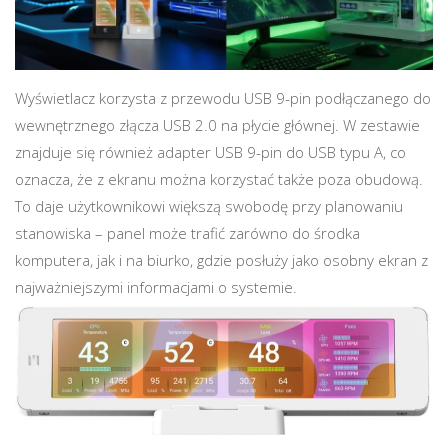
Wyświetlacz korzysta z przewodu USB 9-pin podłączanego do
wewnętrznego złącza USB 2.0 na płycie głównej. W zestawie
znajduje się również adapter USB 9-pin do USB typu A, co
oznacza, że z ekranu można korzystać także poza obudową.
To daje użytkownikowi większą swobodę przy planowaniu
stanowiska – panel może trafić zarówno do środka
komputera, jak i na biurko, gdzie posłuży jako osobny ekran z
najważniejszymi informacjami o systemie.