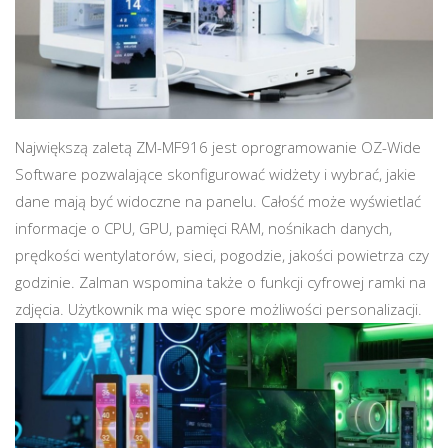
Największą zaletą ZM-MF916 jest oprogramowanie OZ-Wide
Software pozwalające skonfigurować widżety i wybrać, jakie
dane mają być widoczne na panelu. Całość może wyświetlać
informacje o CPU, GPU, pamięci RAM, nośnikach danych,
prędkości wentylatorów, sieci, pogodzie, jakości powietrza czy
godzinie. Zalman wspomina także o funkcji cyfrowej ramki na
zdjęcia. Użytkownik ma więc spore możliwości personalizacji.