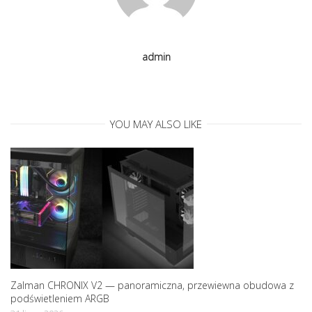
g
a
admin
t
i
YOU MAY ALSO LIKE
o
n
Zalman CHRONIX V2 — panoramiczna, przewiewna obudowa z
podświetleniem ARGB