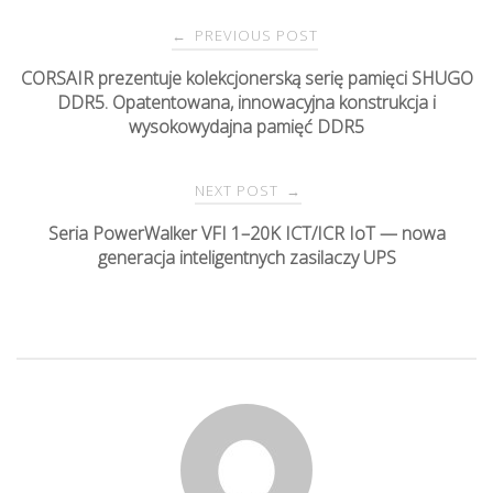
PREVIOUS POST
←
P
CORSAIR prezentuje kolekcjonerską serię pamięci SHUGO
DDR5. Opatentowana, innowacyjna konstrukcja i
o
wysokowydajna pamięć DDR5
s
NEXT POST
→
t
Seria PowerWalker VFI 1–20K ICT/ICR IoT — nowa
generacja inteligentnych zasilaczy UPS
n
a
v
i