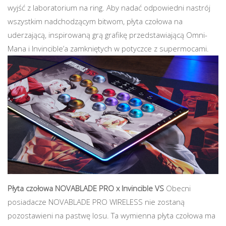
wyjść z laboratorium na ring. Aby nadać odpowiedni nastrój
wszystkim nadchodzącym bitwom, płyta czołowa na
uderzającą, inspirowaną grą grafikę przedstawiającą Omni-
Mana i Invincible’a zamkniętych w potyczce z supermocami.
Płyta czołowa NOVABLADE PRO x Invincible VS
Obecni
posiadacze NOVABLADE PRO WIRELESS nie zostaną
pozostawieni na pastwę losu. Ta wymienna płyta czołowa ma