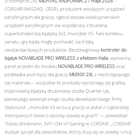
o rozmiarze 2XL
MILPITAS, KALIFORNIA, 27 maja 2026
–
CORSAIR (NASDAQ: CRSR), producent wiodących urządzeń
peryferyjnych dla graczy, ogłosił zestaw kolekcjonerskich
urządzeń peryferyjnych we współpracy z brutalną
superbohaterską bijatyką 3v3, Invincible VS. Fani komiksu,
serialu i gry będą mogły pochwalić się trójką
niestandardowych produktów. Bezdźwigniowy
kontroler do
bijatyk NOVABLADE PRO WIRELESS z efektem Halla
, wymienny
panel przedni do modelu
NOVABLADE PRO WIRELESS
oraz
podkładka pod mysz dla graczy
MM300 2XL
z niestrzępiącego
się materiału – wszystkie te produkty wyróżniają się grafiką
inspirowaną bijatyką drużynową studia Quarter Up,
pierwszego wewnętrznego studia deweloperskiego firmy
Skybound.
„Invincible VS wrzuca graczy w jedne z najbardziej
intensywnych bitew o wysoką stawkę w grach” — powiedział
Tobias Brinkmann, SVP i GM of Gaming w CORSAIR. „CORSAIR
buduje sprzęt dla zawodników, którzy liczą się ze stawką i chcą