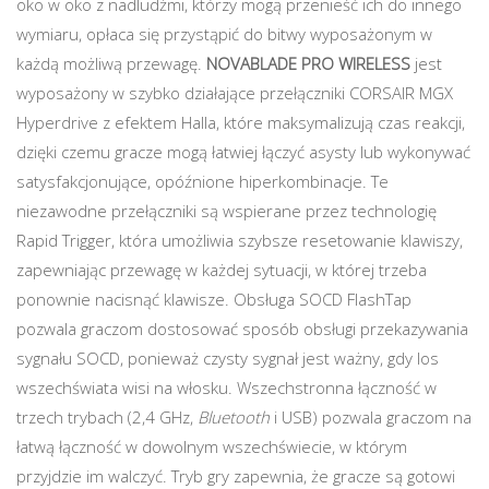
oko w oko z nadludźmi, którzy mogą przenieść ich do innego
wymiaru, opłaca się przystąpić do bitwy wyposażonym w
każdą możliwą przewagę.
NOVABLADE PRO WIRELESS
jest
wyposażony w szybko działające przełączniki CORSAIR MGX
Hyperdrive z efektem Halla, które maksymalizują czas reakcji,
dzięki czemu gracze mogą łatwiej łączyć asysty lub wykonywać
satysfakcjonujące, opóźnione hiperkombinacje. Te
niezawodne przełączniki są wspierane przez technologię
Rapid Trigger, która umożliwia szybsze resetowanie klawiszy,
zapewniając przewagę w każdej sytuacji, w której trzeba
ponownie nacisnąć klawisze. Obsługa SOCD FlashTap
pozwala graczom dostosować sposób obsługi przekazywania
sygnału SOCD, ponieważ czysty sygnał jest ważny, gdy los
wszechświata wisi na włosku. Wszechstronna łączność w
trzech trybach (2,4 GHz,
Bluetooth
i USB) pozwala graczom na
łatwą łączność w dowolnym wszechświecie, w którym
przyjdzie im walczyć. Tryb gry zapewnia, że gracze są gotowi