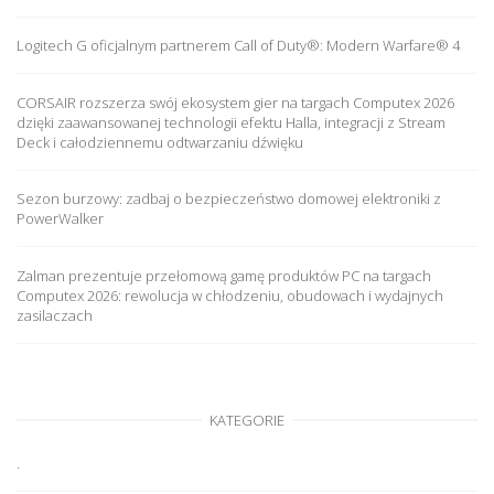
Logitech G oficjalnym partnerem Call of Duty®: Modern Warfare® 4
CORSAIR rozszerza swój ekosystem gier na targach Computex 2026
dzięki zaawansowanej technologii efektu Halla, integracji z Stream
Deck i całodziennemu odtwarzaniu dźwięku
Sezon burzowy: zadbaj o bezpieczeństwo domowej elektroniki z
PowerWalker
Zalman prezentuje przełomową gamę produktów PC na targach
Computex 2026: rewolucja w chłodzeniu, obudowach i wydajnych
zasilaczach
KATEGORIE
.