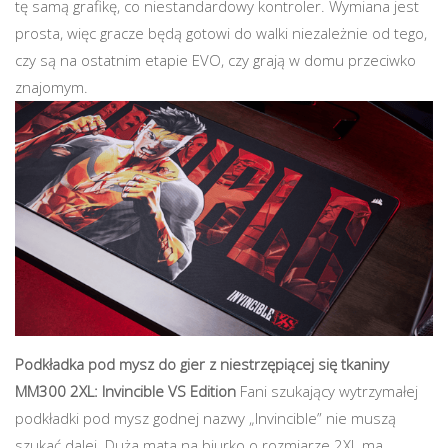
tę samą grafikę, co niestandardowy kontroler. Wymiana jest
prosta, więc gracze będą gotowi do walki niezależnie od tego,
czy są na ostatnim etapie EVO, czy grają w domu przeciwko
znajomym.
Podkładka pod mysz do gier z niestrzępiącej się tkaniny
MM300 2XL: Invincible VS Edition
Fani szukający wytrzymałej
podkładki pod mysz godnej nazwy „Invincible” nie muszą
szukać dalej. Duża mata na biurko o rozmiarze 2XL ma