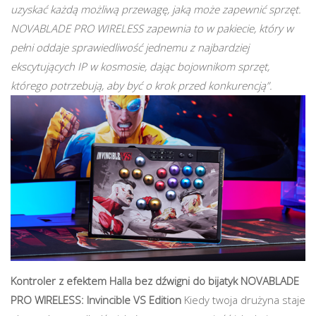
uzyskać każdą możliwą przewagę, jaką może zapewnić sprzęt.
NOVABLADE PRO WIRELESS zapewnia to w pakiecie, który w
pełni oddaje sprawiedliwość jednemu z najbardziej
ekscytujących IP w kosmosie, dając bojownikom sprzęt,
którego potrzebują, aby być o krok przed konkurencją”.
Kontroler z efektem Halla bez dźwigni do bijatyk NOVABLADE
PRO WIRELESS: Invincible VS Edition
Kiedy twoja drużyna staje