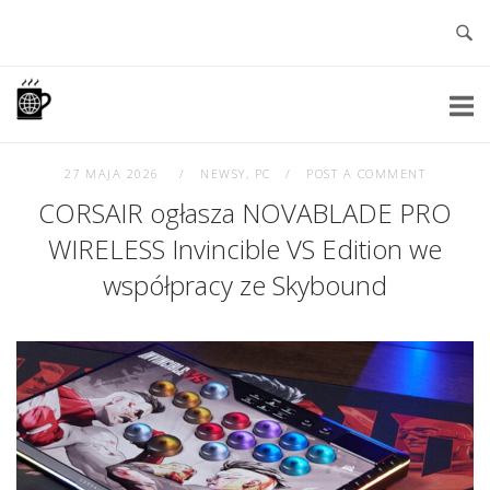
Skip
to
content
Home
27 MAJA 2026
NEWSY
,
PC
POST A COMMENT
CORSAIR ogłasza NOVABLADE PRO
WIRELESS Invincible VS Edition we
współpracy ze Skybound