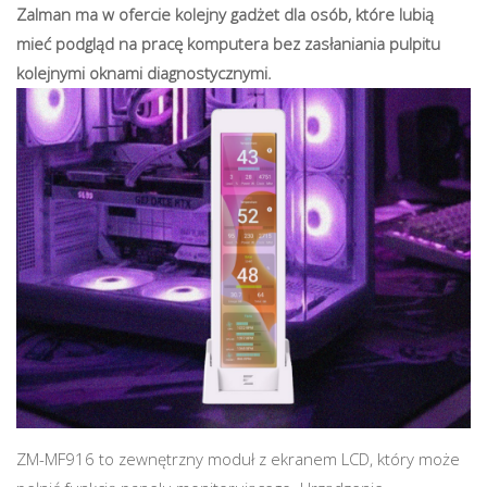
Zalman ma w ofercie kolejny gadżet dla osób, które lubią
mieć podgląd na pracę komputera bez zasłaniania pulpitu
kolejnymi oknami diagnostycznymi.
ZM-MF916 to zewnętrzny moduł z ekranem LCD, który może