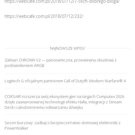
https://webcafe.com.pl/2018/07/12/7-cech-dobrego-bloga/
https://webcafe.com.pl/2018/07/12/232/
NAJNOWSZE WPISY
Zalman CHRONIX V2 — panoramiczna, przewiewna obudowa z
podświetleniem ARGB
Logitech G oficjalnym partnerem Call of Duty®: Modern Warfare® 4
CORSAIR rozszerza swój ekosystem gier na targach Computex 2026
dzięki zaawansowanej technologii efektu Halla, integracji z Stream
Deck i całodziennemu odtwarzaniu dźwięku
Sezon burzowy: zadbaj o bezpieczeństwo domowej elektroniki z
PowerWalker