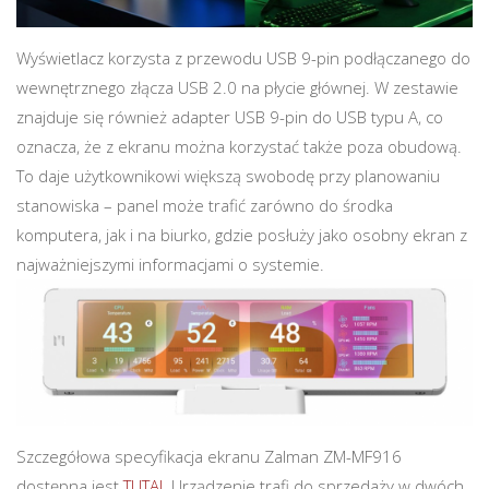
Wyświetlacz korzysta z przewodu USB 9-pin podłączanego do
wewnętrznego złącza USB 2.0 na płycie głównej. W zestawie
znajduje się również adapter USB 9-pin do USB typu A, co
oznacza, że z ekranu można korzystać także poza obudową.
To daje użytkownikowi większą swobodę przy planowaniu
stanowiska – panel może trafić zarówno do środka
komputera, jak i na biurko, gdzie posłuży jako osobny ekran z
najważniejszymi informacjami o systemie.
Szczegółowa specyfikacja ekranu Zalman ZM-MF916
dostępna jest
TUTAJ
. Urządzenie trafi do sprzedaży w dwóch