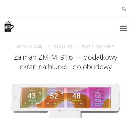
Skip
to
content
Home
29 MAJA 2026
NEWSY
,
PC
POST A COMMENT
Zalman ZM-MF916 — dodatkowy
ekran na biurko i do obudowy