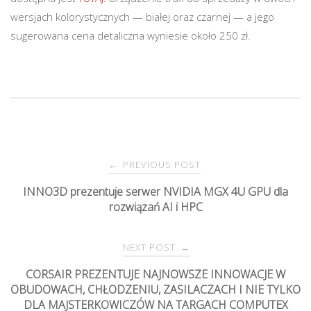
wersjach kolorystycznych — białej oraz czarnej — a jego
sugerowana cena detaliczna wyniesie około 250 zł.
PREVIOUS POST
←
P
INNO3D prezentuje serwer NVIDIA MGX 4U GPU dla
rozwiązań AI i HPC
o
s
NEXT POST
→
CORSAIR PREZENTUJE NAJNOWSZE INNOWACJE W
t
OBUDOWACH, CHŁODZENIU, ZASILACZACH I NIE TYLKO
DLA MAJSTERKOWICZÓW NA TARGACH COMPUTEX