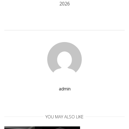
n
2026
a
v
i
g
a
admin
t
i
YOU MAY ALSO LIKE
o