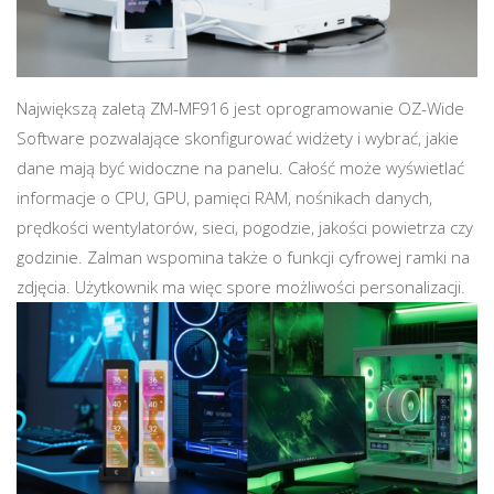
Największą zaletą ZM-MF916 jest oprogramowanie OZ-Wide
Software pozwalające skonfigurować widżety i wybrać, jakie
dane mają być widoczne na panelu. Całość może wyświetlać
informacje o CPU, GPU, pamięci RAM, nośnikach danych,
prędkości wentylatorów, sieci, pogodzie, jakości powietrza czy
godzinie. Zalman wspomina także o funkcji cyfrowej ramki na
zdjęcia. Użytkownik ma więc spore możliwości personalizacji.