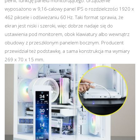
pełnić funkcję panelu monitorującego. Urządzenie
wyposażono w 9,16-calowy panel IPS o rozdzielczości 1920 x
462 piksele i odświeżaniu 60 Hz. Taki format sprawia, że
ekran jest niski i szeroki, więc dobrze nadaje się do
ustawienia pod monitorem, obok klawiatury albo wewnątrz
obudowy z przeszklonym panelem bocznym. Producent
przewidział też podstawkę, a sama konstrukcja ma wymiary
269 x 70 x 15 mm.