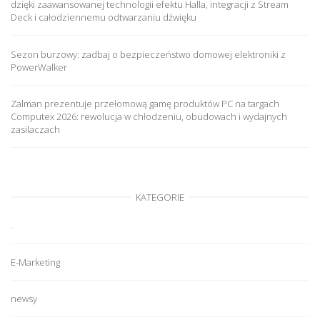
dzięki zaawansowanej technologii efektu Halla, integracji z Stream
Deck i całodziennemu odtwarzaniu dźwięku
Sezon burzowy: zadbaj o bezpieczeństwo domowej elektroniki z
PowerWalker
Zalman prezentuje przełomową gamę produktów PC na targach
Computex 2026: rewolucja w chłodzeniu, obudowach i wydajnych
zasilaczach
KATEGORIE
.
E-Marketing
newsy