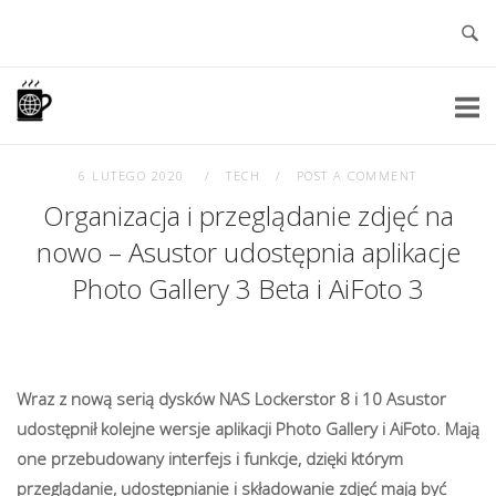
Skip
to
content
Home
6 LUTEGO 2020
TECH
POST A COMMENT
Organizacja i przeglądanie zdjęć na
nowo – Asustor udostępnia aplikacje
Photo Gallery 3 Beta i AiFoto 3
Wraz z nową serią dysków NAS Lockerstor 8 i 10 Asustor
udostępnił kolejne wersje aplikacji Photo Gallery i AiFoto. Mają
one przebudowany interfejs i funkcje, dzięki którym
przeglądanie, udostępnianie i składowanie zdjęć mają być