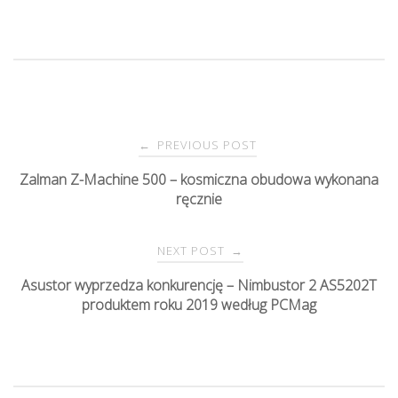
PREVIOUS POST
←
P
Zalman Z-Machine 500 – kosmiczna obudowa wykonana
ręcznie
o
s
NEXT POST
→
Asustor wyprzedza konkurencję – Nimbustor 2 AS5202T
t
produktem roku 2019 według PCMag
n
a