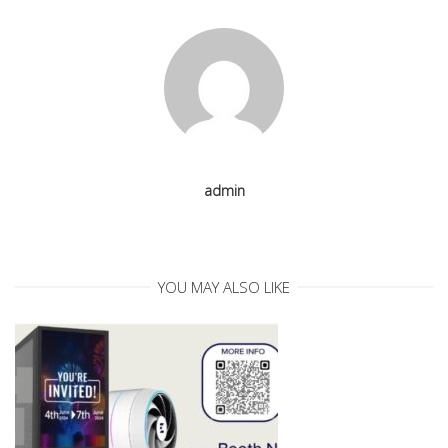
v
i
g
admin
a
t
YOU MAY ALSO LIKE
i
o
n