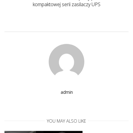
t
kompaktowej serii zasilaczy UPS
n
a
v
i
g
admin
a
t
YOU MAY ALSO LIKE
i