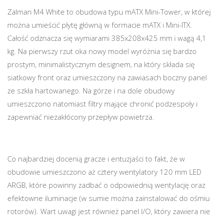
Zalman M4 White to obudowa typu mATX Mini-Tower, w której
można umieścić płytę główną w formacie mATX i Mini-ITX.
Całość odznacza się wymiarami 385x208x425 mm i wagą 4,1
kg. Na pierwszy rzut oka nowy model wyróżnia się bardzo
prostym, minimalistycznym designem, na który składa się
siatkowy front oraz umieszczony na zawiasach boczny panel
ze szkła hartowanego. Na górze i na dole obudowy
umieszczono natomiast filtry mające chronić podzespoły i
zapewniać niezakłócony przepływ powietrza.
Co najbardziej docenią gracze i entuzjaści to fakt, że w
obudowie umieszczono aż cztery wentylatory 120 mm LED
ARGB, które powinny zadbać o odpowiednią wentylację oraz
efektowne iluminacje (w sumie można zainstalować do ośmiu
rotorów). Wart uwagi jest również panel I/O, który zawiera nie