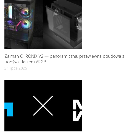
o
n
Zalman CHRONIX V2 — panoramiczna, przewiewna obudowa z
podświetleniem ARGB
31 lipca 2026