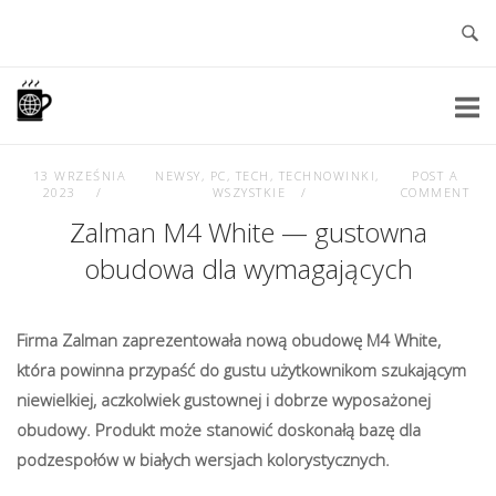
Skip
to
content
Home
13 WRZEŚNIA
NEWSY
,
PC
,
TECH
,
TECHNOWINKI
,
POST A
2023
WSZYSTKIE
COMMENT
Zalman M4 White — gustowna
obudowa dla wymagających
Firma Zalman zaprezentowała nową obudowę M4 White,
która powinna przypaść do gustu użytkownikom szukającym
niewielkiej, aczkolwiek gustownej i dobrze wyposażonej
obudowy. Produkt może stanowić doskonałą bazę dla
podzespołów w białych wersjach kolorystycznych.