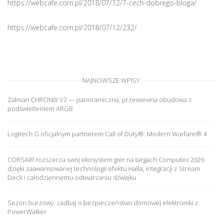
https://webcafe.com.pl/2018/07/12/7-cech-dobrego-bloga/
https://webcafe.com.pl/2018/07/12/232/
NAJNOWSZE WPISY
Zalman CHRONIX V2 — panoramiczna, przewiewna obudowa z
podświetleniem ARGB
Logitech G oficjalnym partnerem Call of Duty®: Modern Warfare® 4
CORSAIR rozszerza swój ekosystem gier na targach Computex 2026
dzięki zaawansowanej technologii efektu Halla, integracji z Stream
Deck i całodziennemu odtwarzaniu dźwięku
Sezon burzowy: zadbaj o bezpieczeństwo domowej elektroniki z
PowerWalker