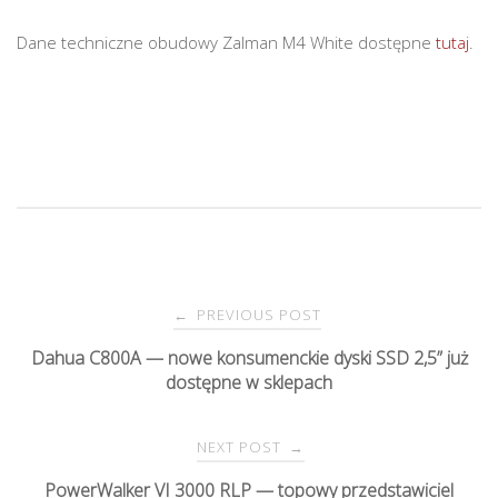
Dane techniczne obudowy Zalman M4 White dostępne
tutaj
.
PREVIOUS POST
←
P
Dahua C800A — nowe konsumenckie dyski SSD 2,5” już
dostępne w sklepach
o
s
NEXT POST
→
PowerWalker VI 3000 RLP — topowy przedstawiciel