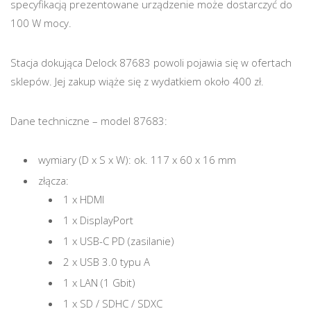
specyfikacją prezentowane urządzenie może dostarczyć do
100 W mocy.
Stacja dokująca Delock 87683 powoli pojawia się w ofertach
sklepów. Jej zakup wiąże się z wydatkiem około 400 zł.
Dane techniczne – model 87683:
wymiary (D x S x W): ok. 117 x 60 x 16 mm
złącza:
1 x HDMI
1 x DisplayPort
1 x USB-C PD (zasilanie)
2 x USB 3.0 typu A
1 x LAN (1 Gbit)
1 x SD / SDHC / SDXC