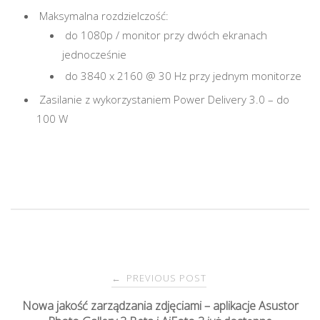
Maksymalna rozdzielczość:
do 1080p / monitor przy dwóch ekranach
jednocześnie
do 3840 x 2160 @ 30 Hz przy jednym monitorze
Zasilanie z wykorzystaniem Power Delivery 3.0 – do
100 W
PREVIOUS POST
←
P
Nowa jakość zarządzania zdjęciami – aplikacje Asustor