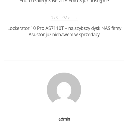
Photo Gallery 3 Beta i AiFoto 3 już dostępne
o
s
NEXT POST
→
Lockerstor 10 Pro AS7110T – najszybszy dysk NAS firmy
t
Asustor już niebawem w sprzedaży
n
a
v
i
g
admin
a