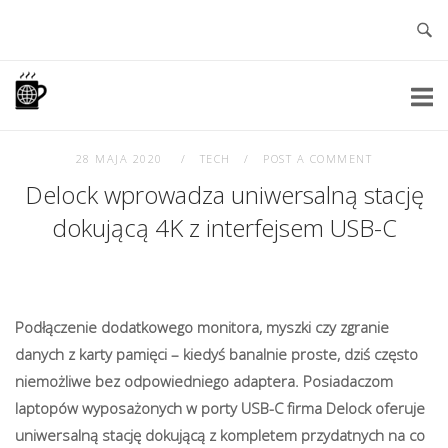
Skip
to
content
Home
28 MAJA 2020
TECH
POST A COMMENT
Delock wprowadza uniwersalną stację
dokującą 4K z interfejsem USB-C
Podłączenie dodatkowego monitora, myszki czy zgranie
danych z karty pamięci – kiedyś banalnie proste, dziś często
niemożliwe bez odpowiedniego adaptera. Posiadaczom
laptopów wyposażonych w porty USB-C firma Delock oferuje
uniwersalną stację dokującą z kompletem przydatnych na co