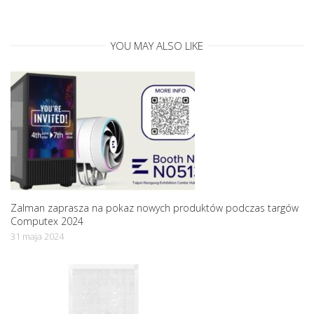
t
YOU MAY ALSO LIKE
i
o
n
Zalman zaprasza na pokaz nowych produktów podczas targów
Computex 2024
31 maja 2024