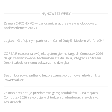
NAJNOWSZE WPISY
Zalman CHRONIX V2 — panoramiczna, przewiewna obudowa z
podświetleniem ARGB
Logitech G oficjalnym partnerem Call of Duty®: Modern Warfare® 4
CORSAIR rozszerza swój ekosystem gier na targach Computex 2026
dzięki zaawansowanej technologii efektu Halla, integracji z Stream
Deck i całodziennemu odtwarzaniu dźwięku
Sezon burzowy: zadbaj o bezpieczeństwo domowej elektroniki z
PowerWalker
Zalman prezentuje przełomową gamę produktów PC na targach
Computex 2026: rewolucja w chłodzeniu, obudowach i wydajnych
zasilaczach