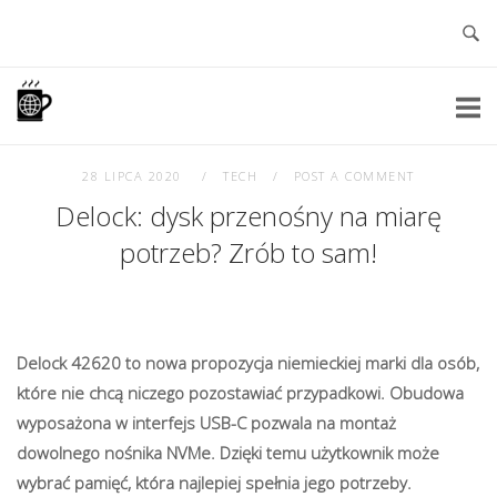
Skip
to
content
Home
28 LIPCA 2020
TECH
POST A COMMENT
Delock: dysk przenośny na miarę
potrzeb? Zrób to sam!
Delock 42620 to nowa propozycja niemieckiej marki dla osób,
które nie chcą niczego pozostawiać przypadkowi. Obudowa
wyposażona w interfejs USB-C pozwala na montaż
dowolnego nośnika NVMe. Dzięki temu użytkownik może
wybrać pamięć, która najlepiej spełnia jego potrzeby.