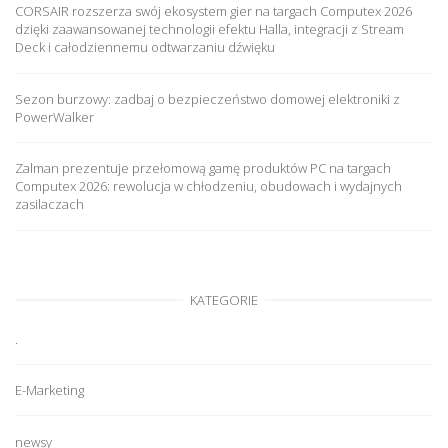
CORSAIR rozszerza swój ekosystem gier na targach Computex 2026
dzięki zaawansowanej technologii efektu Halla, integracji z Stream
Deck i całodziennemu odtwarzaniu dźwięku
Sezon burzowy: zadbaj o bezpieczeństwo domowej elektroniki z
PowerWalker
Zalman prezentuje przełomową gamę produktów PC na targach
Computex 2026: rewolucja w chłodzeniu, obudowach i wydajnych
zasilaczach
KATEGORIE
.
E-Marketing
newsy