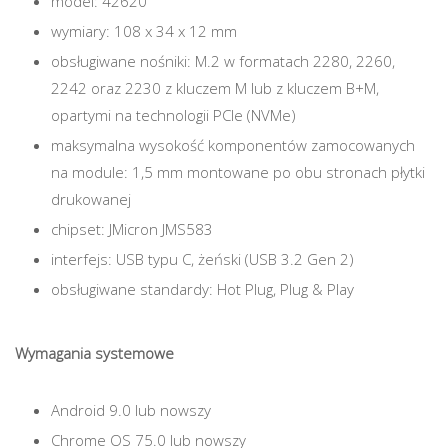
model: 42620
wymiary: 108 x 34 x 12 mm
obsługiwane nośniki: M.2 w formatach 2280, 2260,
2242 oraz 2230 z kluczem M lub z kluczem B+M,
opartymi na technologii PCIe (NVMe)
maksymalna wysokość komponentów zamocowanych
na module: 1,5 mm montowane po obu stronach płytki
drukowanej
chipset: JMicron JMS583
interfejs: USB typu C, żeński (USB 3.2 Gen 2)
obsługiwane standardy: Hot Plug, Plug & Play
Wymagania systemowe
Android 9.0 lub nowszy
Chrome OS 75.0 lub nowszy