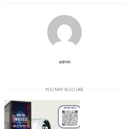
a
v
i
g
admin
a
t
YOU MAY ALSO LIKE
i
o
n