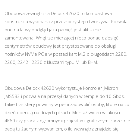
Obudowa zewnętrzna Delock 42620 to kompaktowa
konstrukcja wykonana z przezroczystego tworzywa. Pozwala
ono na łatwy podgląd jaka pamięć jest aktualnie
zamontowana. Wnętrze mierzącej nieco ponad dziesięć
centymetrów obudowy jest przystosowane do obsługi
nośników NVMe PCIe w postaci kart M.2 o długościach 2280,
2260, 2242 i 2230 z kluczami typu M lub B+M.
Obudowa Delock 42620 wykorzystuje kontroler JMicron
JMS583 i pozwala na przesył danych w tempie do 10 Gbps.
Takie transfery powinny w pełni zadowolić osoby, które na co
dzień operują na dużych plikach. Montaż wideo w jakości
4K60 czy praca z ogromnymi projektami graficznymi raczej nie
będą tu żadnym wyzwaniem, o ile wewnątrz znajdzie się