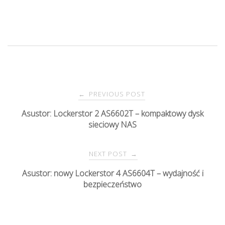
PREVIOUS POST
←
P
Asustor: Lockerstor 2 AS6602T – kompaktowy dysk
sieciowy NAS
o
s
NEXT POST
→
Asustor: nowy Lockerstor 4 AS6604T – wydajność i
t
bezpieczeństwo
n