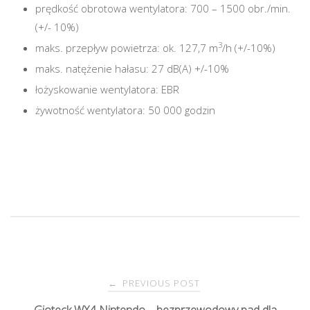
prędkość obrotowa wentylatora: 700 – 1500 obr./min.
(+/- 10%)
3
maks. przepływ powietrza: ok. 127,7 m
/h (+/-10%)
maks. natężenie hałasu: 27 dB(A) +/-10%
łożyskowanie wentylatora: EBR
żywotność wentylatora: 50 000 godzin
PREVIOUS POST
←
P
Gioteck WX4 Nintendo – bezprzewodowy pad dla