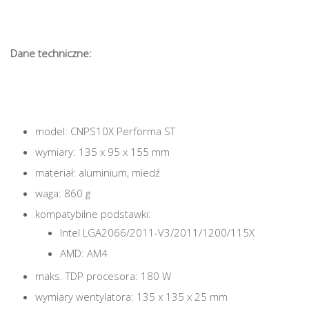
Dane techniczne:
model: CNPS10X Performa ST
wymiary: 135 x 95 x 155 mm
materiał: aluminium, miedź
waga: 860 g
kompatybilne podstawki:
Intel LGA2066/2011-V3/2011/1200/115X
AMD: AM4
maks. TDP procesora: 180 W
wymiary wentylatora: 135 x 135 x 25 mm