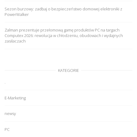
Sezon burzowy: zadbaj o bezpieczeństwo domowej elektroniki z
PowerWalker
Zalman prezentuje przełomową gamę produktów PC na targach
Computex 2026: rewolucja w chłodzeniu, obudowach i wydajnych
zasilaczach
KATEGORIE
.
E-Marketing
newsy
PC