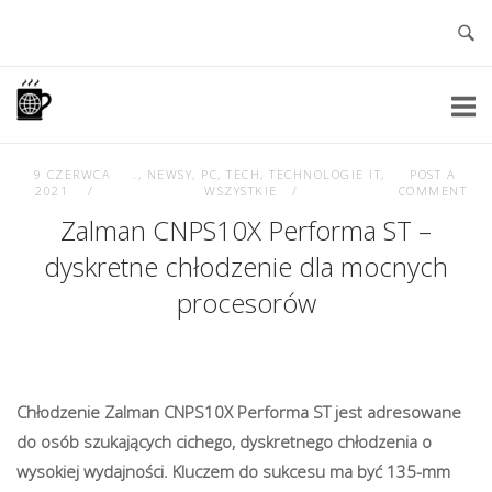
Skip
to
content
Home
9 CZERWCA
.
,
NEWSY
,
PC
,
TECH
,
TECHNOLOGIE IT
,
POST A
2021
WSZYSTKIE
COMMENT
Zalman CNPS10X Performa ST –
dyskretne chłodzenie dla mocnych
procesorów
Chłodzenie Zalman CNPS10X Performa ST jest adresowane
do osób szukających cichego, dyskretnego chłodzenia o
wysokiej wydajności. Kluczem do sukcesu ma być 135-mm