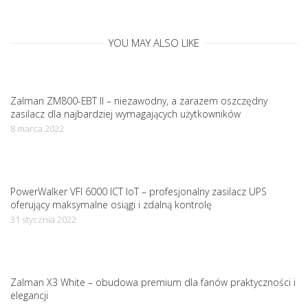
a
t
YOU MAY ALSO LIKE
i
Zalman ZM800-EBT II – niezawodny, a zarazem oszczędny
o
zasilacz dla najbardziej wymagających użytkowników
8 marca 2022
n
PowerWalker VFI 6000 ICT IoT – profesjonalny zasilacz UPS
oferujący maksymalne osiągi i zdalną kontrolę
31 stycznia 2022
Zalman X3 White – obudowa premium dla fanów praktyczności i
elegancji