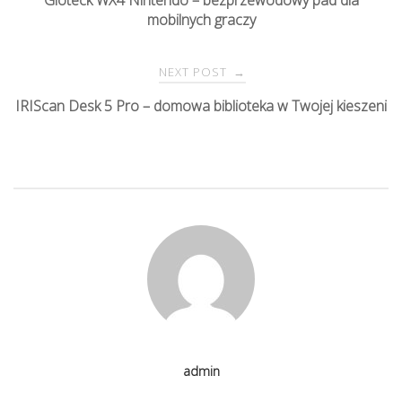
mobilnych graczy
o
s
NEXT POST
→
IRIScan Desk 5 Pro – domowa biblioteka w Twojej kieszeni
t
n
a
v
i
g
admin