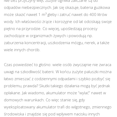
Nie bez przyczyny więc zużyte ogniwa zaliczane są do
odpadów niebezpiecznych. Jak się okazuje, bateria guzikowa
może skazić nawet 1 m³ gleby i zatruć nawet do 400 litrów
wody. Ich właściwości żrące i korozyjne od lat odciskają swoje
piętno na przyrodzie. Co więcej, upośledzają procesy
zachodzące w organizmach żywych i powodują np.
zaburzenia koncentracji, uszkodzenia mózgu, nerek, a także
wiele innych chorób.
Czas powiedzieć to głośno: wiele osób zwyczajnie nie zwraca
uwagi na szkodliwość baterii. W końcu zużyte paluszki można
łatwo zmieszać z codziennymi odpadami i szybko pozbyć się
problemu, prawda? Skutki takiego działania mogą być jednak
opłakane. Jak wiadomo, akumulator może “wylać” nawet w
domowych warunkach. Co więc stanie się, gdy
wyeksploatowany akumulator trafi do wilgotnego, zmiennego
środowiska i znajdzie się pod wpływem nacisku innych