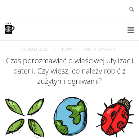
Skip
to
content
Home
25 MAJA 2023
NEWSY
POST A COMMENT
Czas porozmawiać o właściwej utylizacji
baterii. Czy wiesz, co należy robić z
zużytymi ogniwami?