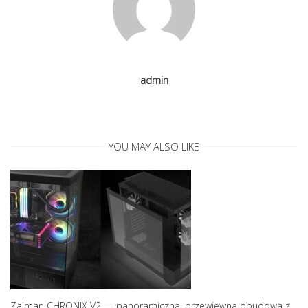
i
g
admin
a
t
YOU MAY ALSO LIKE
i
o
n
Zalman CHRONIX V2 — panoramiczna, przewiewna obudowa z