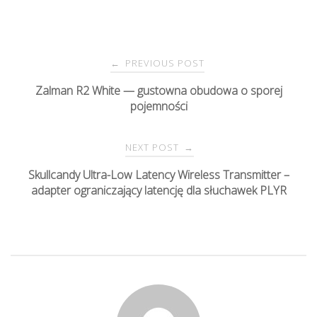
PREVIOUS POST
←
P
Zalman R2 White — gustowna obudowa o sporej
pojemności
o
s
NEXT POST
→
Skullcandy Ultra-Low Latency Wireless Transmitter –
t
adapter ograniczający latencję dla słuchawek PLYR
n
a
v