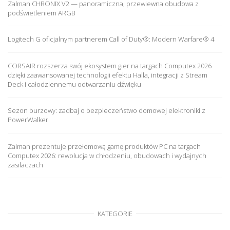
Zalman CHRONIX V2 — panoramiczna, przewiewna obudowa z
podświetleniem ARGB
Logitech G oficjalnym partnerem Call of Duty®: Modern Warfare® 4
CORSAIR rozszerza swój ekosystem gier na targach Computex 2026
dzięki zaawansowanej technologii efektu Halla, integracji z Stream
Deck i całodziennemu odtwarzaniu dźwięku
Sezon burzowy: zadbaj o bezpieczeństwo domowej elektroniki z
PowerWalker
Zalman prezentuje przełomową gamę produktów PC na targach
Computex 2026: rewolucja w chłodzeniu, obudowach i wydajnych
zasilaczach
KATEGORIE