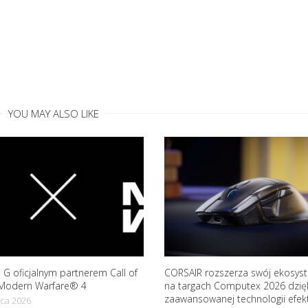
YOU MAY ALSO LIKE
 G oficjalnym partnerem Call of
CORSAIR rozszerza swój ekosyst
Modern Warfare® 4
na targach Computex 2026 dzię
zaawansowanej technologii efekt
ca 2026