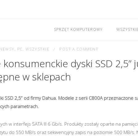
SPRZĘT KOMPUTEROWY
WSZYSTKI
NEWSY
,
PC
,
WSZYSTKIE
POST A COMMENT
onsumenckie dyski SSD 2,5” j
ępne w sklepach
ki SSD 2,5” od firmy Dahua. Modele z serii C800A przeznaczone s
ących parametrach.
 w interfejs SATA III 6 Gb/s. Produkty zostały oparte na pamięc
ytu do 550 MB/s oraz sekwencyjny zapis na poziomie 500 MB/s. N