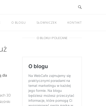
E
O BLOGU
SŁOWNICZEK
KONTAKT
O BLOKU I POLECANE
uż
ą dla
iach 3D
ośniki