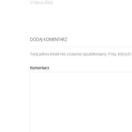
31 lipca 2026
n
DODAJ KOMENTARZ
Twój adres email nie zostanie opublikowany.
Pola, któryc
Komentarz