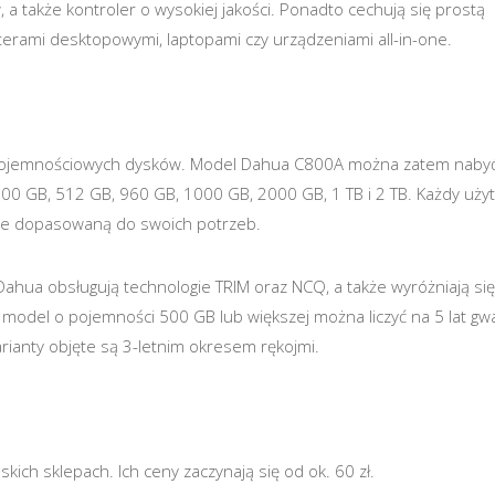
 także kontroler o wysokiej jakości. Ponadto cechują się prostą
erami desktopowymi, laptopami czy urządzeniami all-in-one.
 pojemnościowych dysków. Model Dahua C800A można zatem naby
00 GB, 512 GB, 960 GB, 1000 GB, 2000 GB, 1 TB i 2 TB. Każdy uży
nie dopasowaną do swoich potrzeb.
Dahua obsługują technologie TRIM oraz NCQ, a także wyróżniają się
model o pojemności 500 GB lub większej można liczyć na 5 lat gwa
ianty objęte są 3-letnim okresem rękojmi.
ich sklepach. Ich ceny zaczynają się od ok. 60 zł.