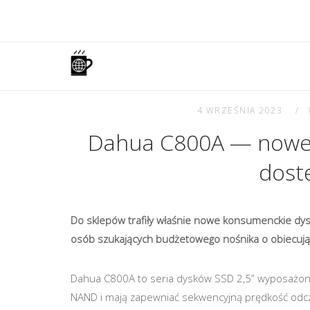
Skip
to
content
Home
4 WRZEŚNIA 2023
Dahua C800A — nowe k
dost
Do sklepów trafiły właśnie nowe konsumenckie dys
osób szukających budżetowego nośnika o obiecuj
Dahua C800A to seria dysków SSD 2,5” wyposażonych
NAND i mają zapewniać sekwencyjną prędkość odcz