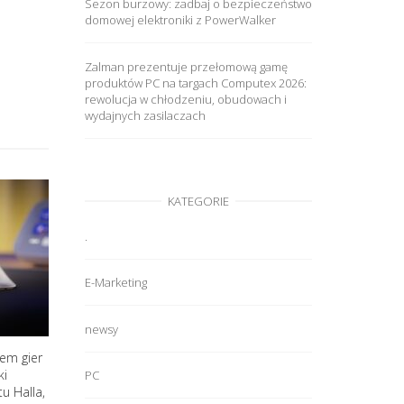
Sezon burzowy: zadbaj o bezpieczeństwo
domowej elektroniki z PowerWalker
Zalman prezentuje przełomową gamę
produktów PC na targach Computex 2026:
rewolucja w chłodzeniu, obudowach i
wydajnych zasilaczach
KATEGORIE
.
E-Marketing
newsy
em gier
ki
PC
u Halla,