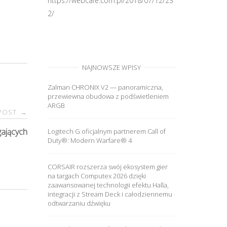
https://webcafe.com.pl/2018/07/12/23
2/
NAJNOWSZE WPISY
Zalman CHRONIX V2 — panoramiczna,
przewiewna obudowa z podświetleniem
ARGB
 POST
→
ających
Logitech G oficjalnym partnerem Call of
Duty®: Modern Warfare® 4
CORSAIR rozszerza swój ekosystem gier
na targach Computex 2026 dzięki
zaawansowanej technologii efektu Halla,
integracji z Stream Deck i całodziennemu
odtwarzaniu dźwięku