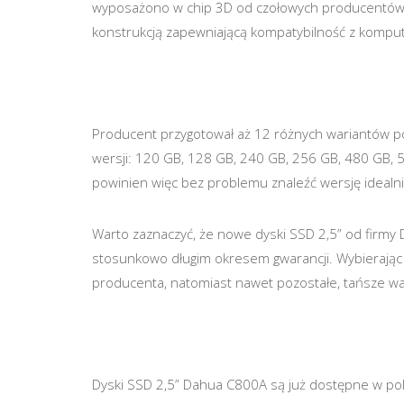
wyposażono w chip 3D od czołowych producentów, a
konstrukcją zapewniającą kompatybilność z komput
Producent przygotował aż 12 różnych wariantów
wersji: 120 GB, 128 GB, 240 GB, 256 GB, 480 GB, 5
powinien więc bez problemu znaleźć wersję ideal
Warto zaznaczyć, że nowe dyski SSD 2,5” od firmy 
stosunkowo długim okresem gwarancji. Wybierając 
producenta, natomiast nawet pozostałe, tańsze war
Dyski SSD 2,5” Dahua C800A są już dostępne w polsk