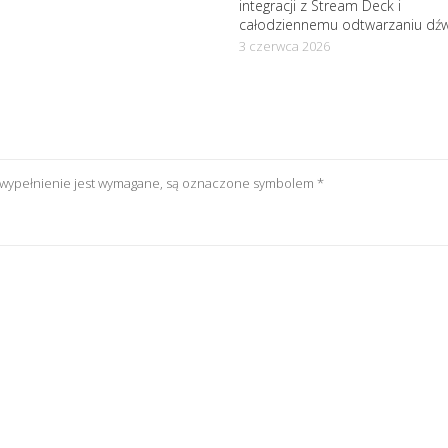
integracji z Stream Deck i
całodziennemu odtwarzaniu dź
3 czerwca 2026
h wypełnienie jest wymagane, są oznaczone symbolem
*