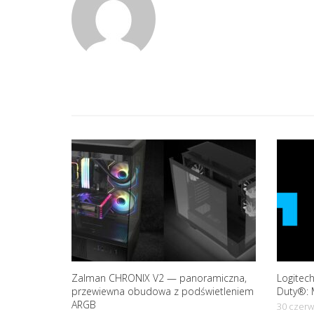
n
a
v
i
g
a
t
i
Zalman CHRONIX V2 — panoramiczna,
Logitech
o
przewiewna obudowa z podświetleniem
Duty®: 
ARGB
30 czerw