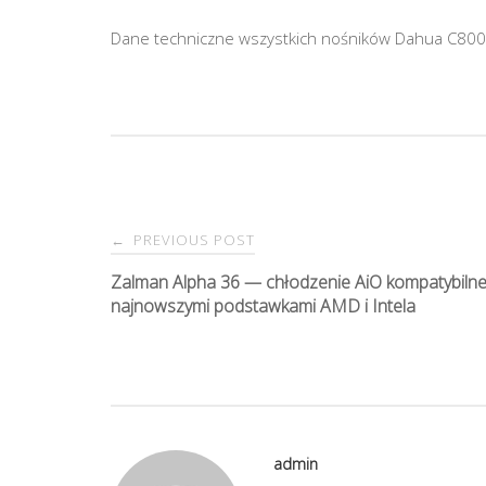
Dane techniczne wszystkich nośników Dahua C80
PREVIOUS POST
←
P
Zalman Alpha 36 — chłodzenie AiO kompatybilne
najnowszymi podstawkami AMD i Intela
o
s
t
admin