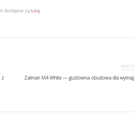
0A dostępne są
tutaj
.
NEXT
 z
Zalman M4 White — gustowna obudowa dla wymag