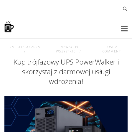
Skip
to
content
Home
25 LUTEGO 2025
NEWSY
,
PC
,
POST A
WSZYSTKIE
COMMENT
Kup trójfazowy UPS PowerWalker i
skorzystaj z darmowej usługi
wdrożenia!