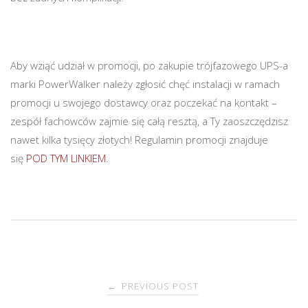
Aby wziąć udział w promocji, po zakupie trójfazowego UPS-a
marki PowerWalker należy zgłosić chęć instalacji w ramach
promocji u swojego dostawcy oraz poczekać na kontakt –
zespół fachowców zajmie się całą resztą, a Ty zaoszczędzisz
nawet kilka tysięcy złotych! Regulamin promocji znajduje
się
POD TYM LINKIEM.
PREVIOUS POST
←
P