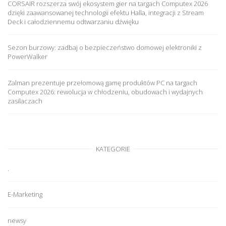
CORSAIR rozszerza swój ekosystem gier na targach Computex 2026
dzięki zaawansowanej technologii efektu Halla, integracji z Stream
Deck i całodziennemu odtwarzaniu dźwięku
Sezon burzowy: zadbaj o bezpieczeństwo domowej elektroniki z
PowerWalker
Zalman prezentuje przełomową gamę produktów PC na targach
Computex 2026: rewolucja w chłodzeniu, obudowach i wydajnych
zasilaczach
KATEGORIE
.
E-Marketing
newsy