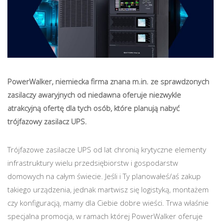
PowerWalker, niemiecka firma znana m.in. ze sprawdzonych
zasilaczy awaryjnych od niedawna oferuje niezwykle
atrakcyjną ofertę dla tych osób, które planują nabyć
trójfazowy zasilacz UPS.
Trójfazowe zasilacze UPS od lat chronią krytyczne elementy
infrastruktury wielu przedsiębiorstw i gospodarstw
domowych na całym świecie. Jeśli i Ty planowałeś/aś zakup
takiego urządzenia, jednak martwisz się logistyką, montażem
czy konfiguracją, mamy dla Ciebie dobre wieści. Trwa właśnie
specjalna promocja, w ramach której PowerWalker oferuje