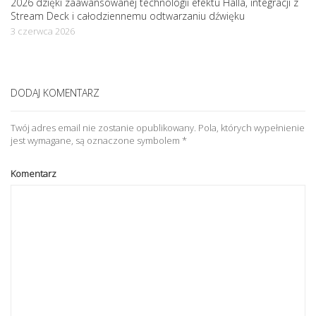
2026 dzięki zaawansowanej technologii efektu Halla, integracji z
Stream Deck i całodziennemu odtwarzaniu dźwięku
3 czerwca 2026
DODAJ KOMENTARZ
Twój adres email nie zostanie opublikowany.
Pola, których wypełnienie
jest wymagane, są oznaczone symbolem
*
Komentarz