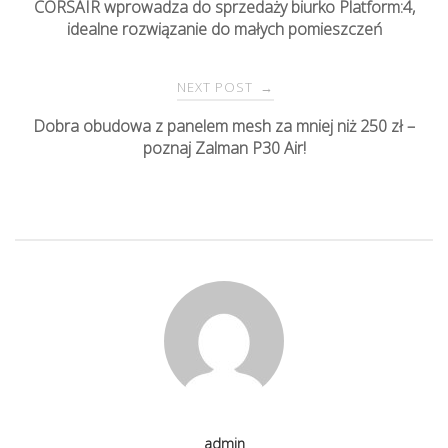
CORSAIR wprowadza do sprzedaży biurko Platform:4,
idealne rozwiązanie do małych pomieszczeń
o
s
NEXT POST
→
Dobra obudowa z panelem mesh za mniej niż 250 zł –
t
poznaj Zalman P30 Air!
n
a
v
i
g
admin