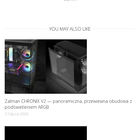
a
t
YOU MAY ALSO LIKE
i
o
n
Zalman CHRONIX V2 — panoramiczna, przewiewna obudowa z
podświetleniem ARGB
31 lipca 2026