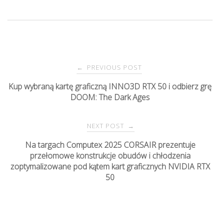
PREVIOUS POST
←
P
Kup wybraną kartę graficzną INNO3D RTX 50 i odbierz grę
DOOM: The Dark Ages
o
s
NEXT POST
→
Na targach Computex 2025 CORSAIR prezentuje
t
przełomowe konstrukcje obudów i chłodzenia
zoptymalizowane pod kątem kart graficznych NVIDIA RTX
n
50
a