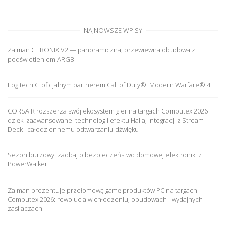
NAJNOWSZE WPISY
Zalman CHRONIX V2 — panoramiczna, przewiewna obudowa z
podświetleniem ARGB
Logitech G oficjalnym partnerem Call of Duty®: Modern Warfare® 4
CORSAIR rozszerza swój ekosystem gier na targach Computex 2026
dzięki zaawansowanej technologii efektu Halla, integracji z Stream
Deck i całodziennemu odtwarzaniu dźwięku
Sezon burzowy: zadbaj o bezpieczeństwo domowej elektroniki z
PowerWalker
Zalman prezentuje przełomową gamę produktów PC na targach
Computex 2026: rewolucja w chłodzeniu, obudowach i wydajnych
zasilaczach