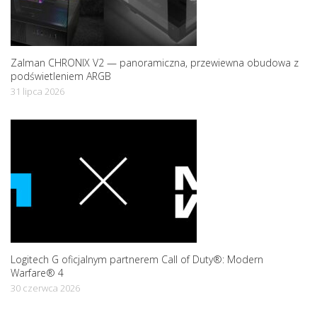
Zalman CHRONIX V2 — panoramiczna, przewiewna obudowa z
podświetleniem ARGB
31 lipca 2026
Logitech G oficjalnym partnerem Call of Duty®: Modern
Warfare® 4
30 czerwca 2026