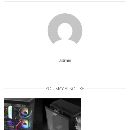
v
i
g
a
admin
t
i
YOU MAY ALSO LIKE
o
n