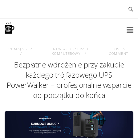
Skip
to
content
Home
19 MAJA 2025
NEWSY
,
PC
,
SPRZĘT
POST A
KOMPUTEROWY
COMMENT
Bezpłatne wdrożenie przy zakupie
każdego trójfazowego UPS
PowerWalker – profesjonalne wsparcie
od początku do końca