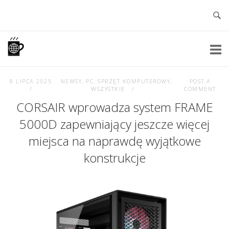
Skip
to
content
Home
8 LIPCA 2025
NEWSY
,
PC
,
SPRZĘT KOMPUTEROWY
,
POST A
WSZYSTKIE
COMMENT
CORSAIR wprowadza system FRAME
5000D zapewniający jeszcze więcej
miejsca na naprawdę wyjątkowe
konstrukcje