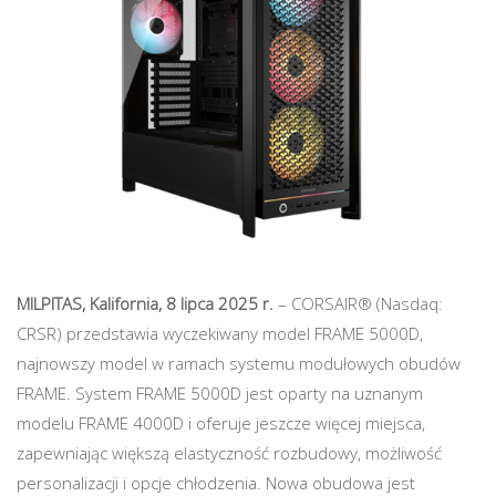
MILPITAS, Kalifornia, 8 lipca 2025 r.
– CORSAIR® (Nasdaq:
CRSR) przedstawia wyczekiwany model FRAME 5000D,
najnowszy model w ramach systemu modułowych obudów
FRAME. System FRAME 5000D jest oparty na uznanym
modelu FRAME 4000D i oferuje jeszcze więcej miejsca,
zapewniając większą elastyczność rozbudowy, możliwość
personalizacji i opcje chłodzenia. Nowa obudowa jest