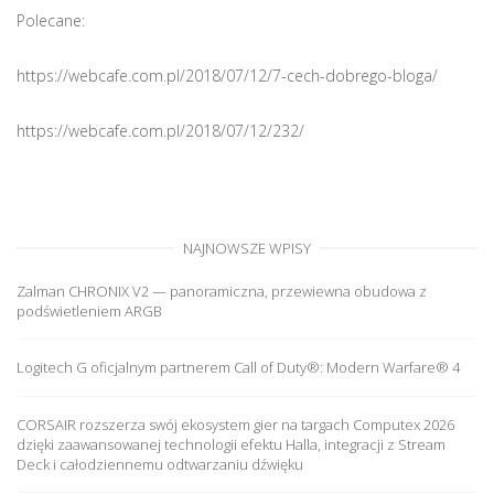
Polecane:
https://webcafe.com.pl/2018/07/12/7-cech-dobrego-bloga/
https://webcafe.com.pl/2018/07/12/232/
NAJNOWSZE WPISY
Zalman CHRONIX V2 — panoramiczna, przewiewna obudowa z
podświetleniem ARGB
Logitech G oficjalnym partnerem Call of Duty®: Modern Warfare® 4
CORSAIR rozszerza swój ekosystem gier na targach Computex 2026
dzięki zaawansowanej technologii efektu Halla, integracji z Stream
Deck i całodziennemu odtwarzaniu dźwięku