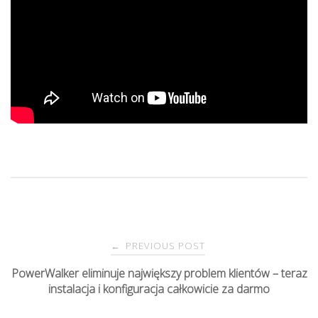
PREVIOUS POST
←
P
PowerWalker eliminuje największy problem klientów – teraz
instalacja i konfiguracja całkowicie za darmo
o