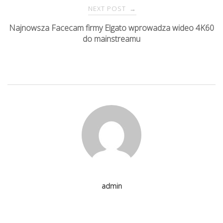
s
NEXT POST
→
Najnowsza Facecam firmy Elgato wprowadza wideo 4K60
t
do mainstreamu
n
a
v
i
g
admin
a
t