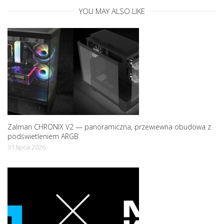
YOU MAY ALSO LIKE
i
o
n
Zalman CHRONIX V2 — panoramiczna, przewiewna obudowa z
podświetleniem ARGB
31 lipca 2026