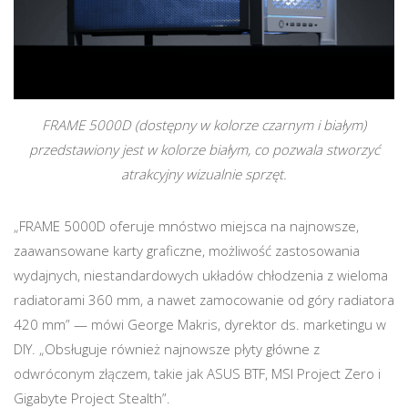
FRAME 5000D (dostępny w kolorze czarnym i białym)
przedstawiony jest w kolorze białym, co pozwala stworzyć
atrakcyjny wizualnie sprzęt.
„FRAME 5000D oferuje mnóstwo miejsca na najnowsze,
zaawansowane karty graficzne, możliwość zastosowania
wydajnych, niestandardowych układów chłodzenia z wieloma
radiatorami 360 mm, a nawet zamocowanie od góry radiatora
420 mm” — mówi George Makris, dyrektor ds. marketingu w
DIY. „Obsługuje również najnowsze płyty główne z
odwróconym złączem, takie jak ASUS BTF, MSI Project Zero i
Gigabyte Project Stealth”.