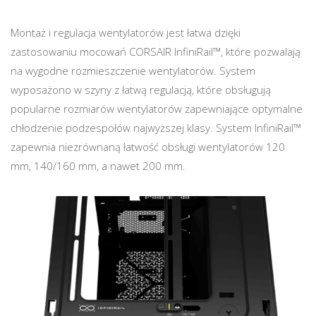
Montaż i regulacja wentylatorów jest łatwa dzięki
zastosowaniu mocowań CORSAIR InfiniRail™, które pozwalają
na wygodne rozmieszczenie wentylatorów. System
wyposażono w szyny z łatwą regulacją, które obsługują
popularne rozmiarów wentylatorów zapewniające optymalne
chłodzenie podzespołów najwyższej klasy. System InfiniRail™
zapewnia niezrównaną łatwość obsługi wentylatorów 120
mm, 140/160 mm, a nawet 200 mm.