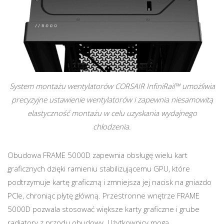
System montażu wentylatorów CORSAIR InfiniRail™ umożliwia
precyzyjne ustawienie wentylatorów i zapewnia niesamowitą
elastyczność montażu w celu uzyskania wydajnego
chłodzenia.
Obudowa FRAME 5000D zapewnia obsługę wielu kart
graficznych dzięki ramieniu stabilizującemu GPU, które
podtrzymuje kartę graficzną i zmniejsza jej nacisk na gniazdo
PCIe, chroniąc płytę główną. Przestronne wnętrze FRAME
5000D pozwala stosować większe karty graficzne i grube
radiatory z przodu obudowy. Użytkownicy mogą