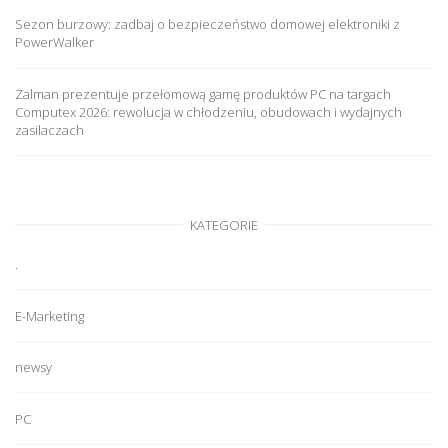
Sezon burzowy: zadbaj o bezpieczeństwo domowej elektroniki z
PowerWalker
Zalman prezentuje przełomową gamę produktów PC na targach
Computex 2026: rewolucja w chłodzeniu, obudowach i wydajnych
zasilaczach
KATEGORIE
.
E-Marketing
newsy
PC