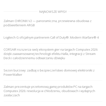
NAJNOWSZE WPISY
Zalman CHRONIX V2 — panoramiczna, przewiewna obudowa z
podświetleniem ARGB
Logitech G oficjalnym partnerem Call of Duty®: Modern Warfare® 4
CORSAIR rozszerza swój ekosystem gier na targach Computex 2026
dzięki zaawansowanej technologii efektu Halla, integracji z Stream
Deck i całodziennemu odtwarzaniu dźwięku
Sezon burzowy: zadbaj o bezpieczeństwo domowej elektroniki z
PowerWalker
Zalman prezentuje przełomową gamę produktów PC na targach
Computex 2026: rewolucja w chłodzeniu, obudowach i wydajnych
zasilaczach