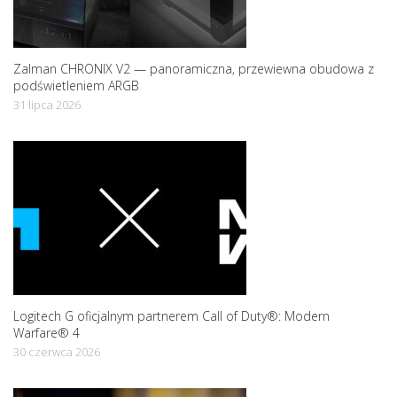
Zalman CHRONIX V2 — panoramiczna, przewiewna obudowa z
podświetleniem ARGB
31 lipca 2026
Logitech G oficjalnym partnerem Call of Duty®: Modern
Warfare® 4
30 czerwca 2026