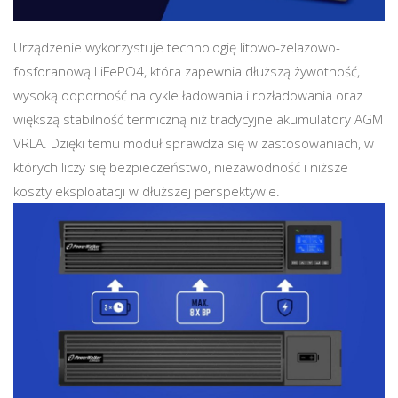
Urządzenie wykorzystuje technologię litowo-żelazowo-
fosforanową LiFePO4, która zapewnia dłuższą żywotność,
wysoką odporność na cykle ładowania i rozładowania oraz
większą stabilność termiczną niż tradycyjne akumulatory AGM
VRLA. Dzięki temu moduł sprawdza się w zastosowaniach, w
których liczy się bezpieczeństwo, niezawodność i niższe
koszty eksploatacji w dłuższej perspektywie.