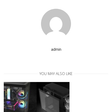
v
i
g
a
admin
t
i
YOU MAY ALSO LIKE
o
n