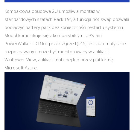
Kompaktowa obudowa 2U umożliwia montaż w
standardowych szafach Rack 19”, a funkcja hot-swap pozwala
podłączyć battery pack bez konieczności restartu systemu.
Moduł komunikuje się z kompatybilnymi UPS-ami
PowerWalker LICR IoT przez złącze RJ-45, jest automatycznie
rozpoznawany i może być monitorowany w aplikacji
WinPower View, aplikacji mobilnej lub przez platformę
Microsoft Azure.