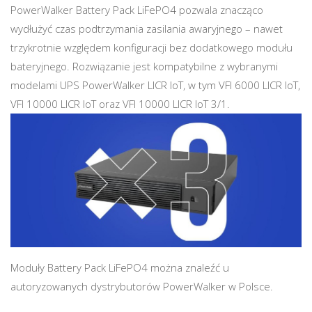
PowerWalker Battery Pack LiFePO4 pozwala znacząco
wydłużyć czas podtrzymania zasilania awaryjnego – nawet
trzykrotnie względem konfiguracji bez dodatkowego modułu
bateryjnego. Rozwiązanie jest kompatybilne z wybranymi
modelami UPS PowerWalker LICR IoT, w tym VFI 6000 LICR IoT,
VFI 10000 LICR IoT oraz VFI 10000 LICR IoT 3/1.
Moduły Battery Pack LiFePO4 można znaleźć u
autoryzowanych dystrybutorów PowerWalker w Polsce.