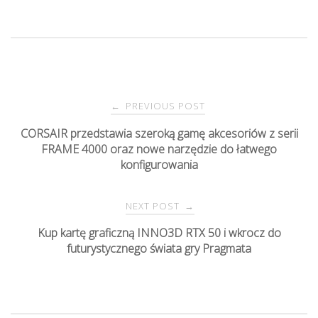
PREVIOUS POST
←
P
CORSAIR przedstawia szeroką gamę akcesoriów z serii
FRAME 4000 oraz nowe narzędzie do łatwego
o
konfigurowania
s
NEXT POST
→
t
Kup kartę graficzną INNO3D RTX 50 i wkrocz do
futurystycznego świata gry Pragmata
n
a