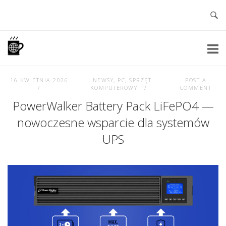
Skip
to
content
Home
16 KWIETNIA 2026
NEWSY
,
PC
,
SPRZĘT
POST A
KOMPUTEROWY
COMMENT
PowerWalker Battery Pack LiFePO4 —
nowoczesne wsparcie dla systemów
UPS