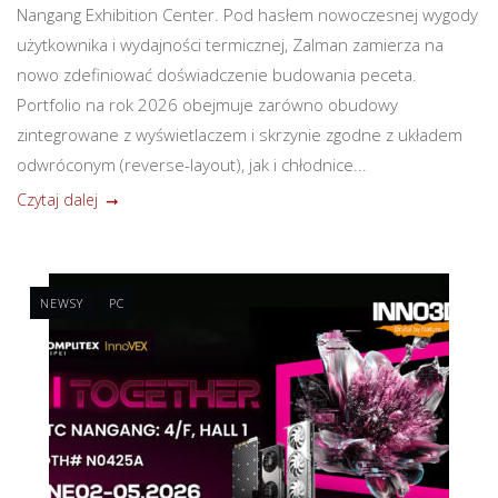
Nangang Exhibition Center. Pod hasłem nowoczesnej wygody
użytkownika i wydajności termicznej, Zalman zamierza na
nowo zdefiniować doświadczenie budowania peceta.
Portfolio na rok 2026 obejmuje zarówno obudowy
zintegrowane z wyświetlaczem i skrzynie zgodne z układem
odwróconym (reverse-layout), jak i chłodnice...
Czytaj dalej
NEWSY
PC