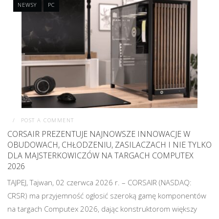
NEWSY
PC
POST A COMMENT
CORSAIR PREZENTUJE NAJNOWSZE INNOWACJE W
OBUDOWACH, CHŁODZENIU, ZASILACZACH I NIE TYLKO
DLA MAJSTERKOWICZÓW NA TARGACH COMPUTEX
2026
TAJPEJ, Tajwan, 02 czerwca 2026 r. – CORSAIR (NASDAQ:
CRSR) ma przyjemność ogłosić szeroką gamę komponentów
na targach Computex 2026, dając konstruktorom większy