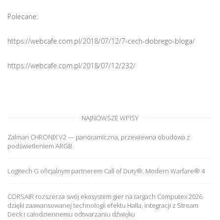
o
Polecane:
n
https://webcafe.com.pl/2018/07/12/7-cech-dobrego-bloga/
https://webcafe.com.pl/2018/07/12/232/
NAJNOWSZE WPISY
Zalman CHRONIX V2 — panoramiczna, przewiewna obudowa z
podświetleniem ARGB
Logitech G oficjalnym partnerem Call of Duty®: Modern Warfare® 4
CORSAIR rozszerza swój ekosystem gier na targach Computex 2026
dzięki zaawansowanej technologii efektu Halla, integracji z Stream
Deck i całodziennemu odtwarzaniu dźwięku