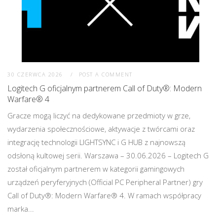
30 CZERWCA 2026
POST A COMMENT
Logitech G oficjalnym partnerem Call of Duty®: Modern
Warfare® 4
Gracze mogą liczyć na dedykowane przedmioty w grze,
wydarzenia społecznościowe, aktywacje z twórcami oraz
integrację technologii LIGHTSYNC i G HUB z najnowszą
odsłoną kultowej serii. Warszawa – 30.06.2026 – Logitech G
został oficjalnym partnerem w kategorii gamingowych
urządzeń peryferyjnych (Official PC Peripheral Partner) gry
Call of Duty®: Modern Warfare® 4. W ramach współpracy
marka...