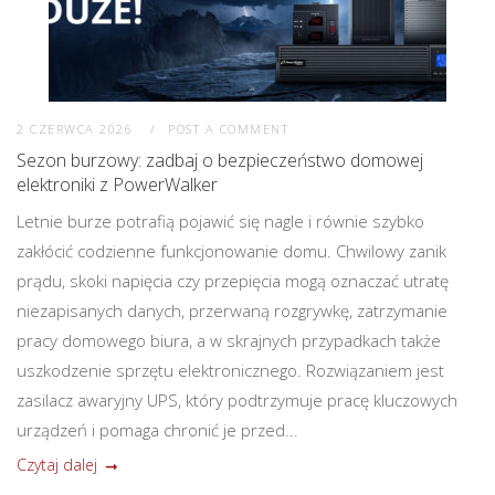
2 CZERWCA 2026
POST A COMMENT
Sezon burzowy: zadbaj o bezpieczeństwo domowej
elektroniki z PowerWalker
Letnie burze potrafią pojawić się nagle i równie szybko
zakłócić codzienne funkcjonowanie domu. Chwilowy zanik
prądu, skoki napięcia czy przepięcia mogą oznaczać utratę
niezapisanych danych, przerwaną rozgrywkę, zatrzymanie
pracy domowego biura, a w skrajnych przypadkach także
uszkodzenie sprzętu elektronicznego. Rozwiązaniem jest
zasilacz awaryjny UPS, który podtrzymuje pracę kluczowych
urządzeń i pomaga chronić je przed...
Czytaj dalej