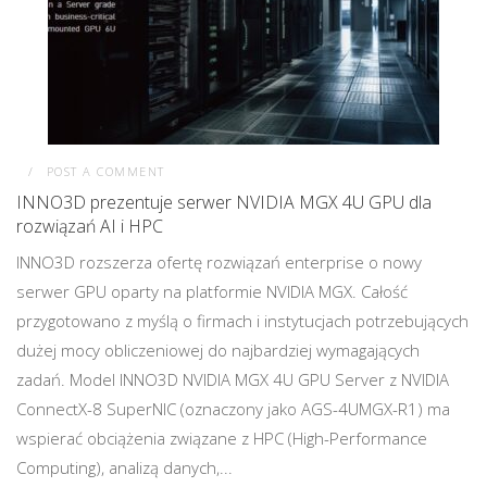
POST A COMMENT
INNO3D prezentuje serwer NVIDIA MGX 4U GPU dla
rozwiązań AI i HPC
INNO3D rozszerza ofertę rozwiązań enterprise o nowy
serwer GPU oparty na platformie NVIDIA MGX. Całość
przygotowano z myślą o firmach i instytucjach potrzebujących
dużej mocy obliczeniowej do najbardziej wymagających
zadań. Model INNO3D NVIDIA MGX 4U GPU Server z NVIDIA
ConnectX-8 SuperNIC (oznaczony jako AGS-4UMGX-R1) ma
wspierać obciążenia związane z HPC (High-Performance
Computing), analizą danych,...