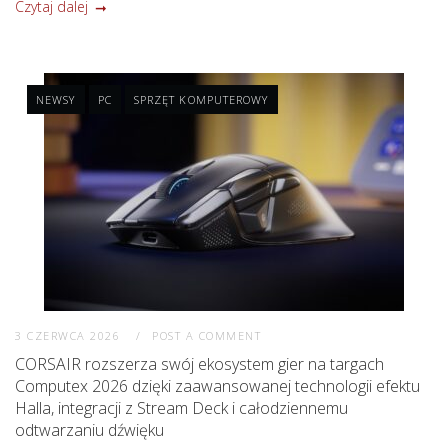
Czytaj dalej
NEWSY
PC
SPRZĘT KOMPUTEROWY
3 CZERWCA 2026
POST A COMMENT
CORSAIR rozszerza swój ekosystem gier na targach
Computex 2026 dzięki zaawansowanej technologii efektu
Halla, integracji z Stream Deck i całodziennemu
odtwarzaniu dźwięku