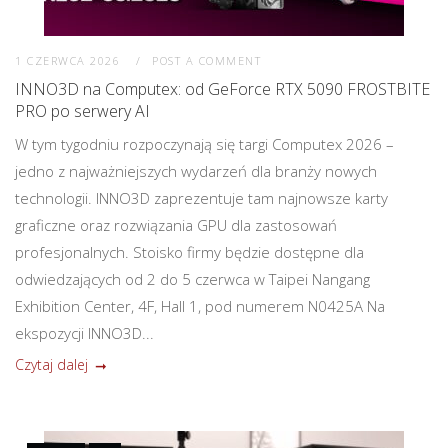
1 CZERWCA 2026
POST A COMMENT
INNO3D na Computex: od GeForce RTX 5090 FROSTBITE
PRO po serwery AI
W tym tygodniu rozpoczynają się targi Computex 2026 –
jedno z najważniejszych wydarzeń dla branży nowych
technologii. INNO3D zaprezentuje tam najnowsze karty
graficzne oraz rozwiązania GPU dla zastosowań
profesjonalnych. Stoisko firmy będzie dostępne dla
odwiedzających od 2 do 5 czerwca w Taipei Nangang
Exhibition Center, 4F, Hall 1, pod numerem N0425A Na
ekspozycji INNO3D...
Czytaj dalej