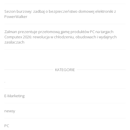
Sezon burzowy: zadbaj o bezpieczeństwo domowej elektroniki z
PowerWalker
Zalman prezentuje przełomową gamę produktów PC na targach
Computex 2026: rewolucja w chłodzeniu, obudowach i wydajnych
zasilaczach
KATEGORIE
.
E-Marketing
newsy
PC