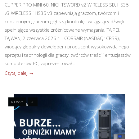
CLIPPER PRO MINI 60, NIGHTSWORD v2 WIRELESS SD, HS35
v3 WIRELESS i HS35 v3 zapewniają graczom, twórcom i
codziennym graczom głębszą kontrolę i wciągający dźwięk
spełniające wszystkie zróżnicowane wymagania. TAJPEJ,
TAJWAN, 2 czerwca 2026 r – CORSAIR (NASDAQ: CRSR),
wiodący globalny deweloper i producent wysokowydajnego
sprzętu i technologii dla graczy, twórców treści i entuzjastów
komputerów PC, zaprezentował...
Czytaj dalej
NEWSY
PC