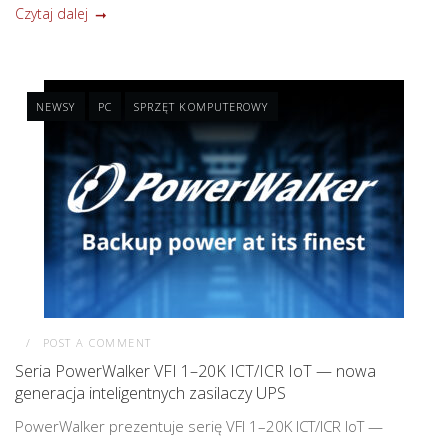
Czytaj dalej
NEWSY
PC
SPRZĘT KOMPUTEROWY
POST A COMMENT
Seria PowerWalker VFI 1–20K ICT/ICR IoT — nowa
generacja inteligentnych zasilaczy UPS
PowerWalker prezentuje serię VFI 1–20K ICT/ICR IoT —