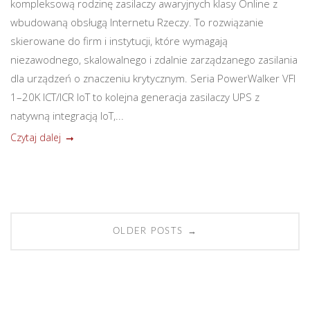
kompleksową rodzinę zasilaczy awaryjnych klasy Online z
wbudowaną obsługą Internetu Rzeczy. To rozwiązanie
skierowane do firm i instytucji, które wymagają
niezawodnego, skalowalnego i zdalnie zarządzanego zasilania
dla urządzeń o znaczeniu krytycznym. Seria PowerWalker VFI
1–20K ICT/ICR IoT to kolejna generacja zasilaczy UPS z
natywną integracją IoT,...
Czytaj dalej
P
→
OLDER POSTS
o
s