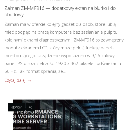
Zalman ZM-MF916 — dodatkowy ekran na biurko i do
obudowy
Zalman ma w ofercie kolejny gadżet dla osób, które lubią
mieć podgląd na pracę komputera bez zasłaniania pulpitu
kolejnymi oknami diagnostycznymi. ZM-MF916 to zewnętrzny
moduł z ekranem LCD, który może pełnić funkcję panelu
monitorującego. Urządzenie wyposażono w 9,16-calowy
panel IPS o rozdzielczości 1920 x 462 piksele i odświeżaniu
60 Hz. Taki format sprawia, że...
Czytaj dalej
NEWSY
PC