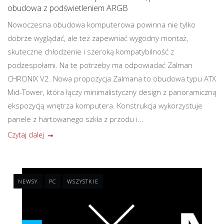
obudowa z podświetleniem ARGB
Nowoczesna obudowa komputerowa powinna nie tylko
dobrze wyglądać, ale też zapewniać wygodny montaż,
skuteczne chłodzenie i szeroką kompatybilność z
podzespołami. Na te potrzeby ma odpowiadać Zalman
CHRONIX V2. Nowa propozycja Zalmana to obudowa typu ATX
Mid-Tower, która łączy minimalistyczny design z panoramiczną
ekspozycją wnętrza komputera. Konstrukcja wykorzystuje
panele z hartowanego szkła z przodu i...
Czytaj dalej
NEWSY
PC
WSZYSTKIE