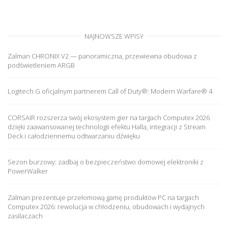
NAJNOWSZE WPISY
Zalman CHRONIX V2 — panoramiczna, przewiewna obudowa z
podświetleniem ARGB
Logitech G oficjalnym partnerem Call of Duty®: Modern Warfare® 4
CORSAIR rozszerza swój ekosystem gier na targach Computex 2026
dzięki zaawansowanej technologii efektu Halla, integracji z Stream
Deck i całodziennemu odtwarzaniu dźwięku
Sezon burzowy: zadbaj o bezpieczeństwo domowej elektroniki z
PowerWalker
Zalman prezentuje przełomową gamę produktów PC na targach
Computex 2026: rewolucja w chłodzeniu, obudowach i wydajnych
zasilaczach