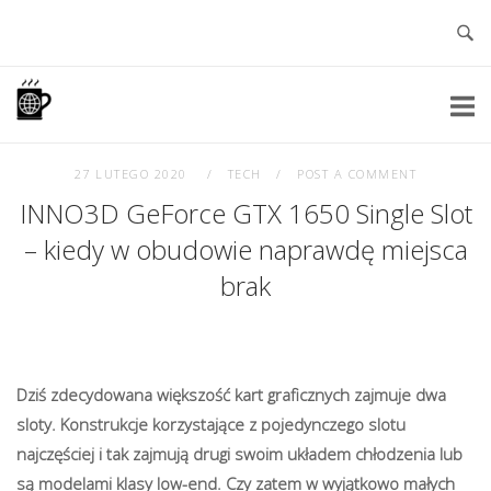
Skip
to
content
Home
27 LUTEGO 2020
TECH
POST A COMMENT
INNO3D GeForce GTX 1650 Single Slot
– kiedy w obudowie naprawdę miejsca
brak
Dziś zdecydowana większość kart graficznych zajmuje dwa
sloty. Konstrukcje korzystające z pojedynczego slotu
najczęściej i tak zajmują drugi swoim układem chłodzenia lub
są modelami klasy low-end. Czy zatem w wyjątkowo małych