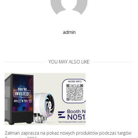
i
g
admin
a
t
YOU MAY ALSO LIKE
i
o
n
Zalman zaprasza na pokaz nowych produktów podczas targów