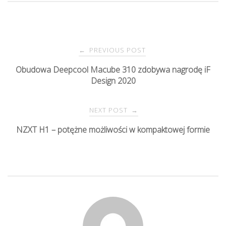
PREVIOUS POST
←
P
Obudowa Deepcool Macube 310 zdobywa nagrodę iF
Design 2020
o
s
NEXT POST
→
NZXT H1 – potężne możliwości w kompaktowej formie
t
n
a
v