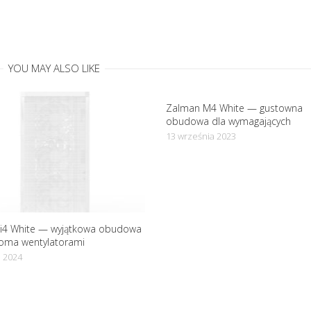
YOU MAY ALSO LIKE
Zalman M4 White — gustowna
obudowa dla wymagających
13 września 2023
i4 White — wyjątkowa obudowa
ioma wentylatorami
o 2024