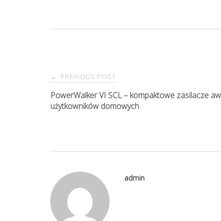
PREVIOUS POST
←
P
PowerWalker VI SCL – kompaktowe zasilacze awa
użytkowników domowych
o
s
t
admin
n
a