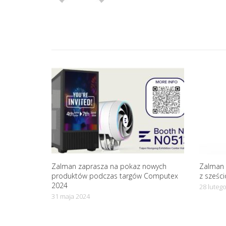
v
i
g
a
t
i
Zalman zaprasza na pokaz nowych
Zalman 
o
produktów podczas targów Computex
z sześc
2024
28 luteg
31 maja 2024
n