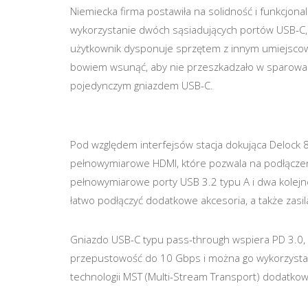
Niemiecka firma postawiła na solidność i funkcjona
wykorzystanie dwóch sąsiadujących portów USB-C, 
użytkownik dysponuje sprzętem z innym umiejscowi
bowiem wsunąć, aby nie przeszkadzało w sparowan
pojedynczym gniazdem USB-C.
Pod względem interfejsów stacja dokująca Delock 8
pełnowymiarowe HDMI, które pozwala na podłączen
pełnowymiarowe porty USB 3.2 typu A i dwa kolejn
łatwo podłączyć dodatkowe akcesoria, a także zasi
Gniazdo USB-C typu pass-through wspiera PD 3.0, 
przepustowość do 10 Gbps i można go wykorzystać 
technologii MST (Multi-Stream Transport) dodatkowe