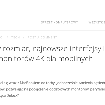
SPRZĘT KOMPUTEROWY
WSZYSTKI
20
TECH
POST A COMMENT
rozmiar, najnowsze interfejsy i
onitorów 4K dla mobilnych
eści się wraz z MacBookiem do torby. Jednocześnie zamienia sąsied
sów, pozwalając na podłączenie dodatkowych monitorów, peryferi
jąca Delock?