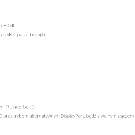
iu HDMI
iu USB-C pass-through
mi Thunderbolt 3
 oraz trybem alternatywnym DisplayPort, bądź z wolnym złączem