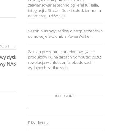
zaawansowanej technologii efektu Halla,
integracji z Stream Deck i całodziennemu
odtwarzaniu dźwięku
Sezon burzowy: zadbaj o bezpieczeństwo
domowej elektroniki z PowerWalker
 POST
→
Zalman prezentuje przełomową gamę
owy dysk
produktów PC na targach Computex 2026:
rewolucja w chłodzeniu, obudowach i
owy NAS
wydajnych zasilaczach
KATEGORIE
.
E-Marketing