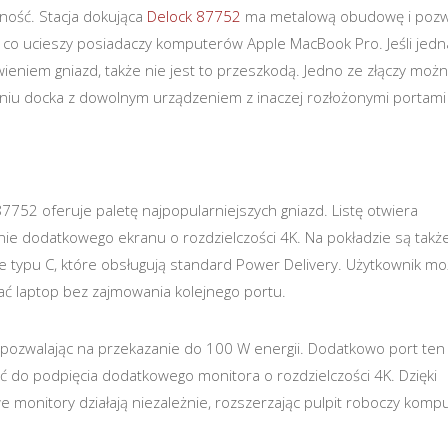
lność. Stacja dokująca
Delock 87752
ma metalową obudowę i pozw
co ucieszy posiadaczy komputerów Apple MacBook Pro. Jeśli jedn
eniem gniazd, także nie jest to przeszkodą. Jedno ze złączy moż
iu docka z dowolnym urządzeniem z inaczej rozłożonymi portami
7752 oferuje paletę najpopularniejszych gniazd. Listę otwiera
ie dodatkowego ekranu o rozdzielczości 4K. Na pokładzie są takż
e typu C, które obsługują standard Power Delivery. Użytkownik mo
lać laptop bez zajmowania kolejnego portu.
pozwalając na przekazanie do 100 W energii. Dodatkowo port ten
do podpięcia dodatkowego monitora o rozdzielczości 4K. Dzięki
 monitory działają niezależnie, rozszerzając pulpit roboczy komp