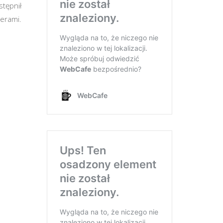
stępnił
terami.