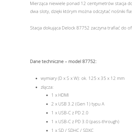
Mierząca niewiele ponad 12 centymetrów stacja do
dwa sloty, dzięki którym można odczytać nośniki f
Stacja dokująca Delock 87752 zaczyna trafiać do of
Dane techniczne – model 87752:
wymiary (D x S x W): ok. 125 x 35 x 12 mm
złącza:
1 x HDMI
2 x USB 3.2 (Gen 1) typu A
1 x USB-C z PD 2.0
1 x USB-C z PD 3.0 (pass-through)
1 x SD / SDHC / SDXC