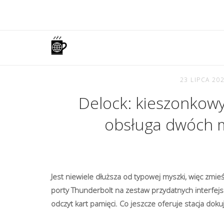
Skip
to
content
Home
23 LIPCA 20
Delock: kieszonkowy 
obsługa dwóch m
Jest niewiele dłuższa od typowej myszki, więc zmi
porty Thunderbolt na zestaw przydatnych interfej
odczyt kart pamięci. Co jeszcze oferuje stacja doku