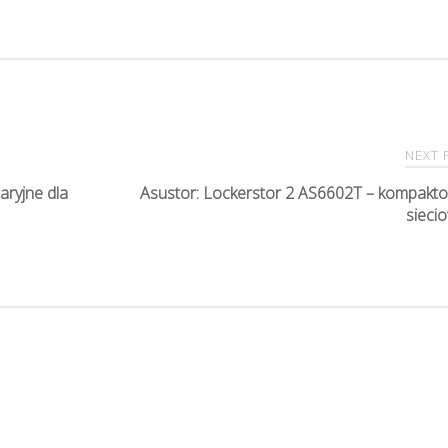
NEXT
ryjne dla
Asustor: Lockerstor 2 AS6602T – kompakt
sieci