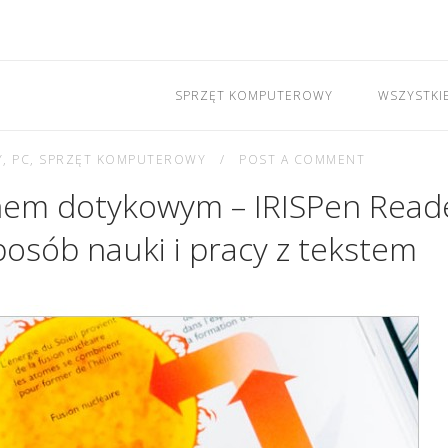
SPRZĘT KOMPUTEROWY
WSZYSTKI
Y
,
PC
,
SPRZĘT KOMPUTEROWY
POST A COMMENT
anem dotykowym – IRISPen Read
posób nauki i pracy z tekstem