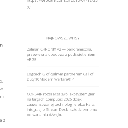
https://webcafe.com.pl/2018/07/12/23
2/
NAJNOWSZE WPISY
an
Zalman CHRONIX V2 — panoramiczna,
przewiewna obudowa z podświetleniem
ARGB
Logitech G oficjalnym partnerem Call of
Duty®: Modern Warfare® 4
tu,
 w
CORSAIR rozszerza swój ekosystem gier
ymi
na targach Computex 2026 dzięki
zaawansowanej technologii efektu Halla,
integracji z Stream Deck i całodziennemu
odtwarzaniu dźwięku
a z